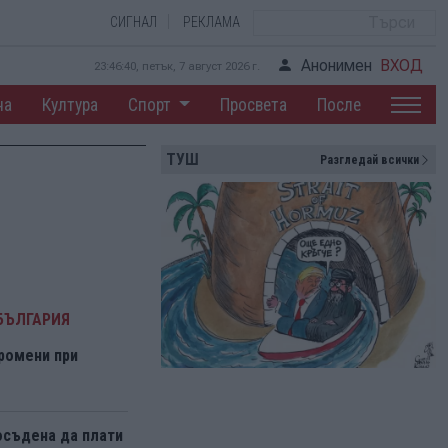
СИГНАЛ
РЕКЛАМА
Анонимен
ВХОД
23:46:40, петък, 7 август 2026 г.
на
Култура
Спорт
Просвета
После
ТУШ
Разгледай всички
БЪЛГАРИЯ
ромени при
осъдена да плати