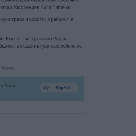
ията в Кюстендил Катя Тябачка.
сухи треви и храсти, а районът е
ил. Кметът на Трекляно Радко
Общината също пътува към района на
в “Сега”,