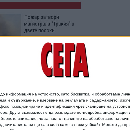
Пожар затвори
магистрала "Тракия" в
двете посоки
06 Авг. 2026
Пожар край
Асеновград причини
силно задимяване в
района
23 Юли 2026
о информация на устройство, като бисквитки, и обработваме личн
ма и съдържание, измерване на рекламата и съдържанието, изслед
фско позициониране и идентификация чрез сканиране на устройство
-горе. Друга възможност е да разгледате по-подробна информация 
бърнете внимание, че за част от начините на обработване на личн
дпочитанията ви ще са в сила само за този уебсайт. Можете да пр