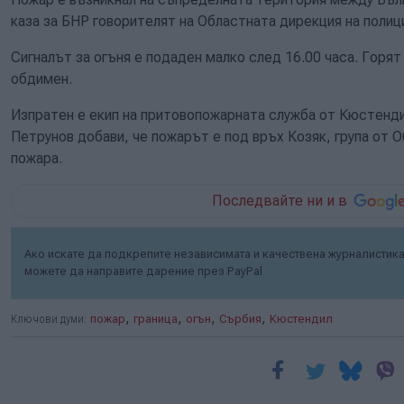
каза за БНР говорителят на Областната дирекция на полиц
Сигналът за огъня е подаден малко след 16.00 часа. Горят 
обдимен.
Изпратен е екип на притовопожарната служба от Кюстенд
Петрунов добави, че пожарът е под връх Козяк, група от 
пожара.
Последвайте ни и в
Ако искате да подкрепите независимата и качествена журналистика 
можете да направите дарение през PayPal
,
,
,
,
Ключови думи:
пожар
граница
огън
Сърбия
Кюстендил