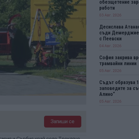
обезщетение зар
работи
03 Авг. 2026
Десислава Атанас
съди Демерджиев
с Пеевски
04 Авг. 2026
София закрива вр
трамвайни линии
05 Авг. 2026
Съдът образува 
заповедите за съ
Алино“
05 Авг. 2026
Запиши се
ария и Сърбия край село Трекляно,