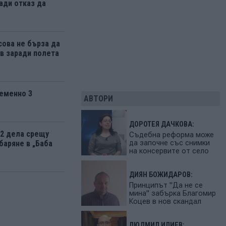
ади отказ да
ова не бърза да
 заради полета
еменно 3
АВТОРИ
ДОРОТЕЯ ДАЧКОВА:
12 дела срещу
Съдебна реформа може
да започне със снимки
баряне в „Баба
на консервите от село
ДИЯН БОЖИДАРОВ:
Принципът "Да не се
мина" забърка Благомир
Коцев в нов скандал
ЛЮДМИЛ ИЛИЕВ: