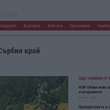
КЛАМА
блюдател
България
Войната
Икономика
Чужби
Сърбия край
ОЩЕ НОВИНИ ОТ 
НОИ обяви нови п
осигуровките
06 Авг. 2026
Прокуратурата е 