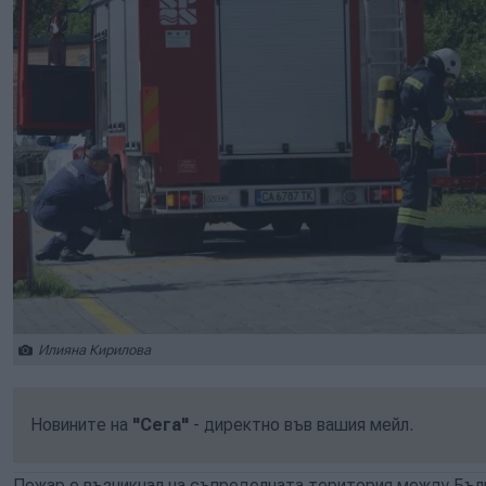
Илияна Кирилова
Новините на
"Сега"
- директно във вашия мейл.
Пожар е възникнал на съпределната територия между Бълг