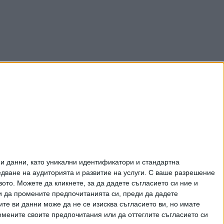
и данни, като уникални идентификатори и стандартна
ване на аудиторията и развитие на услуги.
С ваше разрешение
то. Можете да кликнете, за да дадете съгласието си ние и
и да промените предпочитанията си, преди да дадете
ите ви данни може да не се изисква съгласието ви, но имате
омените своите предпочитания или да оттеглите съгласието си