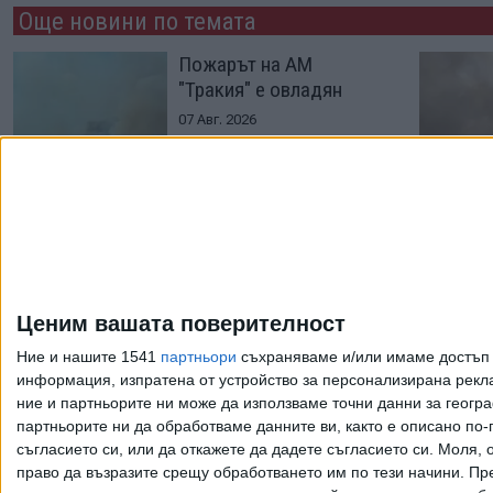
Още новини по темата
Пожарът на АМ
"Тракия" е овладян
07 Авг. 2026
Нацистки кораб
изплува заради сушата
в Дунав
Ценим вашата поверителност
03 Авг. 2026
Ние и нашите 1541
партньори
съхраняваме и/или имаме достъп д
информация, изпратена от устройство за персонализирана рекла
ние и партньорите ни може да използваме точни данни за геогра
Още по темата
партньорите ни да обработваме данните ви, както е описано по
съгласието си, или да откажете да дадете съгласието си.
Моля, о
право да възразите срещу обработването им по тези начини. Пре