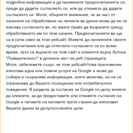
подробна информация и да промените предпочитанията си,
обвиненията срещу него. Въпреки че в предишните си
преди да дадете съгласието си, или да откажете да дадете
показания беше казал, че е наясно какво е извършил.
съгласието си.
Моля, обърнете внимание, че за част от
начините на обработване на личните ви данни може да не се
Братът на Енгин - Мустафа заяви преди заседанието,
изисква съгласието ви, но имате право да възразите срещу
че откакто брат му е в затвора, не го е виждал и не е
обработването им по тези начини. Предпочитанията ви ще
ходил на свиждане. Той отказа да говори повече за
са в сила само за този уебсайт. Можете да промените своите
предпочитания или да оттеглите съгласието си по всяко
случая, но отбеляза, че е сърдит на брат си за случилото
време, като се върнете на този сайт и кликнете върху бутона
се.
"Поверителност" в долната част на уеб страницата.
Моля, забележете също, че този уебсайт/това приложение
В Одрин са родителите на загиналия полицай, както и
използва една или повече услуги на Google и може да
директорът на "Гранична полиция" Антон Златанов.
събира и съхранява информация, която включва, но не се
ограничава до Вашето посещение или потребителско
"Сега" припомня, че през ноември м.г. съдът в Одрин
поведение. В раздела за съгласие за Google по-долу можете
остави за постоянно в ареста 28-годишния Енгин
да кликнете, за да предоставите или откажете съгласие на
Ергуван, обвинен в убийството на българския граничен
Google и таговете на неговите трети страни да използват
полицай Петър Бъчваров и пусна на свобода брат му-
Вашите данни за долупосочените цели.
Мустафа. Бившият вътрешен министър Иван
Демерджиев заяви тогава, че заподозрените за
убийството турски граждани са се занимавали с