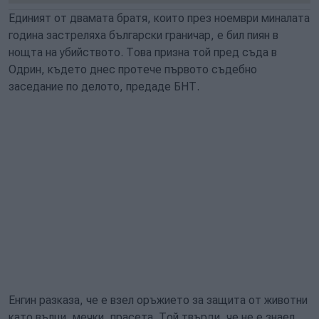
Единият от двамата братя, които през ноември миналата
година застреляха български граничар, е бил пиян в
нощта на убийството. Това призна той пред съда в
Одрин, където днес протече първото съдебно
заседание по делото, предаде БНТ.
Енгин разказа, че е взел оръжието за защита от животни
като вълци, мечки, прасета. Той твърди, че не е знаел,