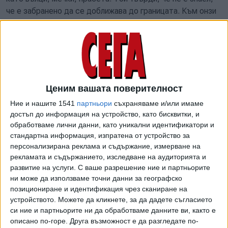
че е забранено да се доближава до границата. Към онзи
момент е бил безработен и търсел работа. По думите му
разстоянието между него и българския полицай е било
около 8 метра - видял е светлина и стрелял
случайно. Тези показания се разминават с
първоначалните, в които той твърдеше, че е стрелял
след като е чул звук от зареждане на пистолет. По
Ценим вашата поверителност
думите първите му показания са различни, защото се
Ние и нашите 1541
партньори
съхраняваме и/или имаме
страхувал.
достъп до информация на устройство, като бисквитки, и
обработваме лични данни, като уникални идентификатори и
На въпрос на съдия защо е стрелял 10 пъти Енгин заяви,
стандартна информация, изпратена от устройство за
че не е видял в тъмното и не разбрал какво се е случило.
персонализирана реклама и съдържание, измерване на
Енгин посочи, че брат му Мустафа нямал
рекламата и съдържанието, изследване на аудиторията и
оръжие. Защитникът на Енгин заяви, че той не е стрелял
развитие на услуги.
С ваше разрешение ние и партньорите
с намерение да убие полицая. Според нея, тъй като е бил
ни може да използваме точни данни за географско
позициониране и идентификация чрез сканиране на
пиян, той не е бил способен да направи нещо на някого.
устройството. Можете да кликнете, за да дадете съгласието
Адвокатът настоя да му бъде наложена по-лека мярка и
си ние и партньорите ни да обработваме данните ви, както е
да бъде освободен срещу подписка или домашен арест.
описано по-горе. Друга възможност е да разгледате по-
По време на заседанието стана ясно, че Енгин не приема