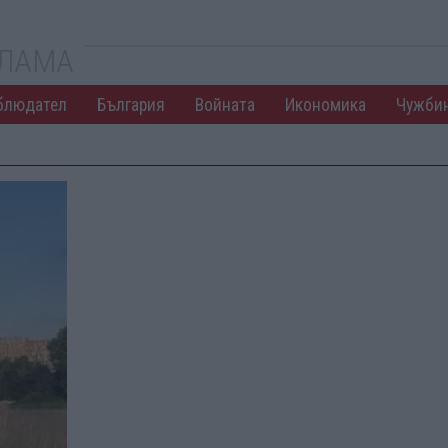
КЛАМА
блюдател
България
Войната
Икономика
Чужби