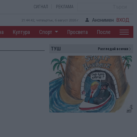
СИГНАЛ
РЕКЛАМА
Анонимен
ВХОД
21:44:43, четвъртък, 6 август 2026 г.
на
Култура
Спорт
Просвета
После
ТУШ
Разгледай всички