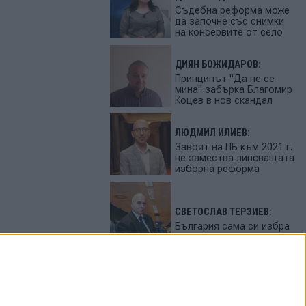
Съдебна реформа може
да започне със снимки
на консервите от село
ДИЯН БОЖИДАРОВ:
Принципът "Да не се
мина" забърка Благомир
Коцев в нов скандал
ЛЮДМИЛ ИЛИЕВ:
Завоят на ПБ към 2021 г.
не замества липсващата
изборна реформа
СВЕТОСЛАВ ТЕРЗИЕВ:
България сама си избра
вредител
ПЕТЬО ЦЕКОВ:
Феновете на Радев
станаха "луди калинки"
от лупингите му