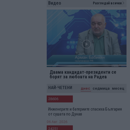
Видео
Разгледай всички
Двама кандидат-президенти се
борят за любовта на Радев
НАЙ-ЧЕТЕНИ
днес
седмица
месец
28606
Инженерите и батериите спасиха България
от сушата по Дунав
06 Авг. 2026
24251