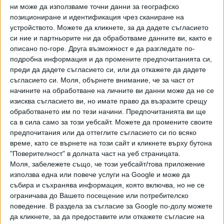
ни може да използваме точни данни за географско
позициониране и идентификация чрез сканиране на
устройството. Можете да кликнете, за да дадете съгласието
си ние и партньорите ни да обработваме данните ви, както е
описано по-горе. Друга възможност е да разгледате по-
Хавайската Богородица заплака с фентанилови сълзи
подробна информация и да промените предпочитанията си,
преди да дадете съгласието си, или да откажете да дадете
Видео
Разгледай всички
съгласието си.
Моля, обърнете внимание, че за част от
начините на обработване на личните ви данни може да не се
изисква съгласието ви, но имате право да възразите срещу
обработването им по тези начини. Предпочитанията ви ще
са в сила само за този уебсайт. Можете да промените своите
предпочитания или да оттеглите съгласието си по всяко
време, като се върнете на този сайт и кликнете върху бутона
"Поверителност" в долната част на уеб страницата.
Моля, забележете също, че този уебсайт/това приложение
използва една или повече услуги на Google и може да
събира и съхранява информация, която включва, но не се
ограничава до Вашето посещение или потребителско
поведение. В раздела за съгласие за Google по-долу можете
да кликнете, за да предоставите или откажете съгласие на