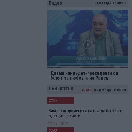
Видео
Разгледай всички
Двама кандидат-президенти се
борят за любовта на Радев
НАЙ-ЧЕТЕНИ
днес
седмица
месец
2397
Законови промени са на път да блокират
сделките с имоти
07 Авг. 2026
2363