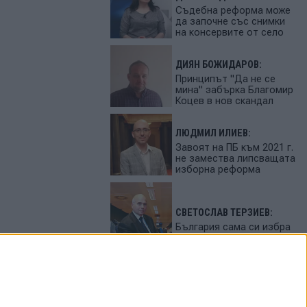
Съдебна реформа може
да започне със снимки
на консервите от село
ДИЯН БОЖИДАРОВ:
Принципът "Да не се
мина" забърка Благомир
Коцев в нов скандал
ЛЮДМИЛ ИЛИЕВ:
Завоят на ПБ към 2021 г.
не замества липсващата
изборна реформа
СВЕТОСЛАВ ТЕРЗИЕВ:
България сама си избра
вредител
ПЕТЬО ЦЕКОВ:
Феновете на Радев
станаха "луди калинки"
от лупингите му