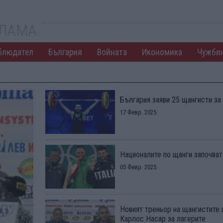
КЛАМА
блюдател
България
Войната
Икономика
Чужби
България заяви 25 щангисти за
17 Февр. 2025
Националите по щанги започват
05 Февр. 2025
Новият треньор на щангистите 
Карлос Насар за лагерите