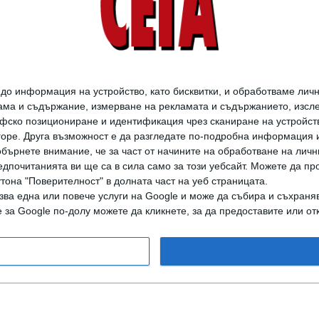
о информация на устройство, като бисквитки, и обработваме личн
ма и съдържание, измерване на рекламата и съдържанието, изслед
фско позициониране и идентификация чрез сканиране на устройство
-горе. Друга възможност е да разгледате по-подробна информация 
бърнете внимание, че за част от начините на обработване на личн
дпочитанията ви ще са в сила само за този уебсайт. Можете да пр
утона "Поверителност" в долната част на уеб страницата.
зва една или повече услуги на Google и може да събира и съхраня
за Google по-долу можете да кликнете, за да предоставите или отк
дането на цели или части от текста или изображенията става след из
АРХИВ НА В. СЕГА
ЗА НАС
РЕКЛАМА
УСЛОВИЯ ЗА ПОЛЗВАНЕ
КОНТА
© 1997-2026, СЕГА ЕАД
ВОДЕЩИТЕ НОВИНИ ОТ БЪЛГАРИЯ И СВЕТА