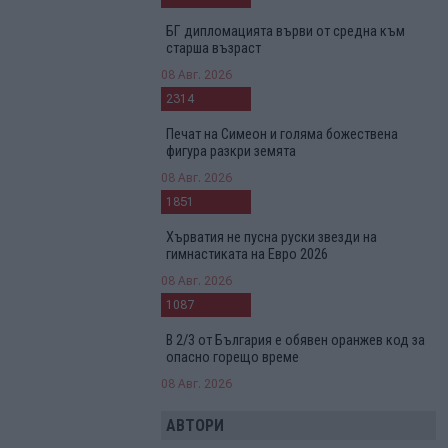
БГ дипломацията върви от средна към
старша възраст
08 Авг. 2026
2314
Печат на Симеон и голяма божествена
фигура разкри земята
08 Авг. 2026
1851
Хърватия не пусна руски звезди на
гимнастиката на Евро 2026
08 Авг. 2026
1087
В 2/3 от България е обявен оранжев код за
опасно горещо време
08 Авг. 2026
АВТОРИ