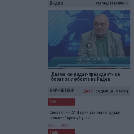
Видео
Разгледай всички
Двама кандидат-президенти се
борят за любовта на Радев
НАЙ-ЧЕТЕНИ
днес
седмица
месец
3081
Сенатът на САЩ прие закона за “адски
санкции” срещу Русия
08 Авг. 2026
2668