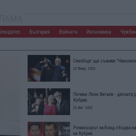
КЛАМА
блюдател
България
Войната
Икономика
Чужби
Спилбърг ще съживи "Наполеон
22 Февр. 2023
Почина Леон Витали - дясната 
Кубрик
22 Авг. 2022
Режисьорът на Бонд сбъдва на
на Кубрик