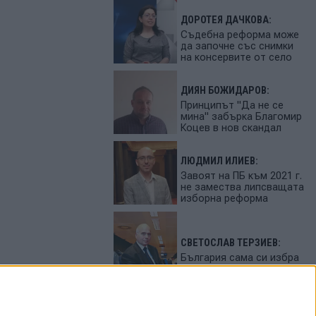
ДОРОТЕЯ ДАЧКОВА:
Съдебна реформа може
да започне със снимки
на консервите от село
ДИЯН БОЖИДАРОВ:
Принципът "Да не се
мина" забърка Благомир
Коцев в нов скандал
ЛЮДМИЛ ИЛИЕВ:
Завоят на ПБ към 2021 г.
не замества липсващата
изборна реформа
СВЕТОСЛАВ ТЕРЗИЕВ:
България сама си избра
вредител
ПЕТЬО ЦЕКОВ: