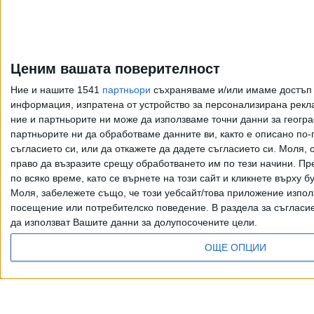
Ценим вашата поверителност
Ние и нашите 1541
партньори
съхраняваме и/или имаме достъп д
информация, изпратена от устройство за персонализирана рекла
ние и партньорите ни може да използваме точни данни за геогра
партньорите ни да обработваме данните ви, както е описано по
съгласието си, или да откажете да дадете съгласието си.
Моля, о
право да възразите срещу обработването им по тези начини. Пре
по всяко време, като се върнете на този сайт и кликнете върху б
Моля, забележете също, че този уебсайт/това приложение изпол
посещение или потребителско поведение. В раздела за съгласие 
да използват Вашите данни за долупосочените цели.
Всички права запазени. Възпроизвеж
ОЩЕ ОПЦИИ