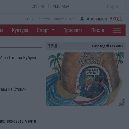
СИГНАЛ
РЕКЛАМА
Анонимен
ВХОД
11:15:02, събота, 8 август 2026 г.
на
Култура
Спорт
Просвета
После
ТУШ
Разгледай всички
" на Стенли Кубрик
ръка на Стенли
полеоновата мечта