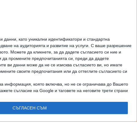
Как да загубим изборите
в 5 прости стъпки
ЦЕНИ НА ГОРИВАТА
и данни, като уникални идентификатори и стандартна
ване на аудиторията и развитие на услуги.
С ваше разрешение
то. Можете да кликнете, за да дадете съгласието си ние и
и да промените предпочитанията си, преди да дадете
ите ви данни може да не се изисква съгласието ви, но имате
омените своите предпочитания или да оттеглите съгласието си
ва информация, която включва, но не се ограничава до Вашето
ажете съгласие на Google и таговете на неговите трети страни
рично писмено разрешение на СЕГА АД
СЪГЛАСЕН СЪМ
КТИ