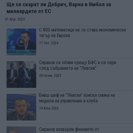
Ще се скарат ли Добрич, Варна и Ямбол за
милиардите от ЕС
01 Апр. 2025
С 800 математици не се става икономически
тигър на Европа
17 Окт. 2024
Сираков се обяви срещу БФС и се скри
след събранието на "Левски"
09 Ноем. 2023
Бивш шеф на "Левски" поиска смяна на
модела на управление в клуба
19 Юли 2023
Сираков изхвърли феновете от