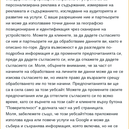
персонализирана реклама и съдържание, измерване на
рекламата и съдържанието, изследване на аудиторията и
развитие на услуги.
С ваше разрешение ние и партньорите
ни може да използваме точни данни за географско
позициониране и идентификация чрез сканиране на
устройството. Можете да кликнете, за да дадете съгласието
си ние и партньорите ни да обработваме данните ви, както е
ПОСЛЕ
Разгледай всички
описано по-горе. Друга възможност е да разгледате по-
подробна информация и да промените предпочитанията си,
преди да дадете съгласието си, или да откажете да дадете
съгласието си.
Моля, обърнете внимание, че за част от
начините на обработване на личните ви данни може да не се
изисква съгласието ви, но имате право да възразите срещу
обработването им по тези начини. Предпочитанията ви ще
са в сила само за този уебсайт. Можете да промените своите
предпочитания или да оттеглите съгласието си по всяко
Хавайската Богородица заплака с фентанилови сълзи
време, като се върнете на този сайт и кликнете върху бутона
"Поверителност" в долната част на уеб страницата.
Моля, забележете също, че този уебсайт/това приложение
Видео
Разгледай всички
използва една или повече услуги на Google и може да
събира и съхранява информация, която включва, но не се