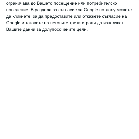
ограничава до Вашето посещение или потребителско
поведение. В раздела за съгласие за Google по-долу можете
да кликнете, за да предоставите или откажете съгласие на
Google и таговете на неговите трети страни да използват
Вашите данни за долупосочените цели.
Двама кандидат-президенти се борят за любовта на
Радев
НАЙ-ЧЕТЕНИ
днес
седмица
месец
4395
НОИ обяви нови промени при осигуровките
06 Авг. 2026
2186