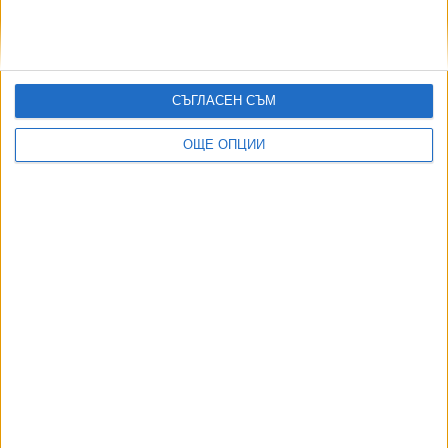
СЪГЛАСЕН СЪМ
ОЩЕ ОПЦИИ
ДОРОТЕЯ ДАЧКОВА:
Съдебна реформа може да започне със снимки на консервите от
село