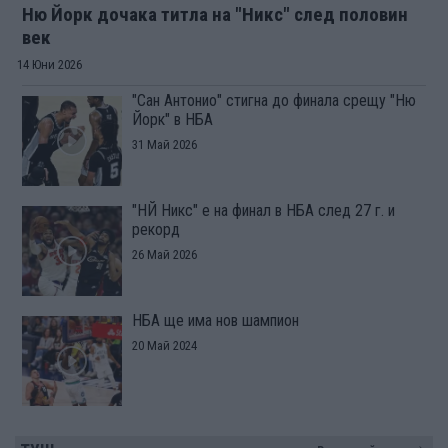
Ню Йорк дочака титла на "Никс" след половин
век
14 Юни 2026
"Сан Антонио" стигна до финала срещу "Ню
Йорк" в НБА
31 Май 2026
"НЙ Никс" e на финал в НБА след 27 г. и
рекорд
26 Май 2026
НБА ще има нов шампион
20 Май 2024