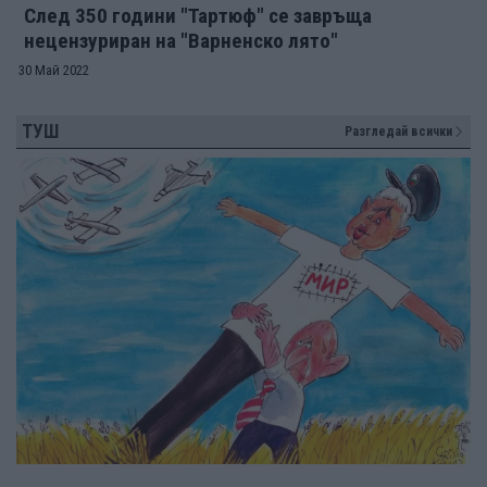
След 350 години "Тартюф" се завръща
нецензуриран на "Варненско лято"
30 Май 2022
ТУШ
Разгледай всички