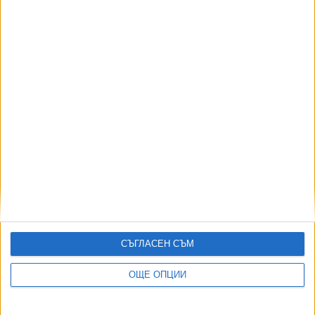
09 Авг. 2026
АВТОРИ
СЪГЛАСЕН СЪМ
ОЩЕ ОПЦИИ
ДОРОТЕЯ ДАЧКОВА:
Съдебна реформа може да започне със снимки на консервите от
село