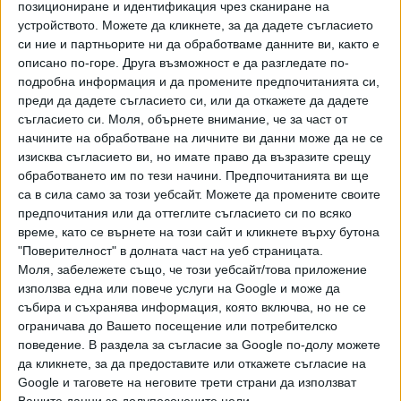
позициониране и идентификация чрез сканиране на
Хавайската Богородица заплака с фентанилови сълзи
устройството. Можете да кликнете, за да дадете съгласието
си ние и партньорите ни да обработваме данните ви, както е
Видео
описано по-горе. Друга възможност е да разгледате по-
Разгледай всички
подробна информация и да промените предпочитанията си,
преди да дадете съгласието си, или да откажете да дадете
съгласието си.
Моля, обърнете внимание, че за част от
начините на обработване на личните ви данни може да не се
изисква съгласието ви, но имате право да възразите срещу
обработването им по тези начини. Предпочитанията ви ще
са в сила само за този уебсайт. Можете да промените своите
предпочитания или да оттеглите съгласието си по всяко
време, като се върнете на този сайт и кликнете върху бутона
"Поверителност" в долната част на уеб страницата.
Моля, забележете също, че този уебсайт/това приложение
използва една или повече услуги на Google и може да
събира и съхранява информация, която включва, но не се
Двама кандидат-президенти се борят за любовта на
ограничава до Вашето посещение или потребителско
Радев
поведение. В раздела за съгласие за Google по-долу можете
да кликнете, за да предоставите или откажете съгласие на
НАЙ-ЧЕТЕНИ
днес
седмица
месец
Google и таговете на неговите трети страни да използват