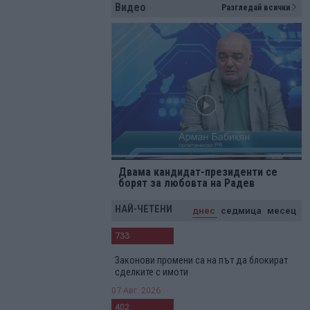
Видео
Разгледай всички
Двама кандидат-президенти се
борят за любовта на Радев
НАЙ-ЧЕТЕНИ
днес
седмица
месец
733
Законови промени са на път да блокират
сделките с имоти
07 Авг. 2026
402