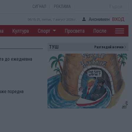
СИГНАЛ
РЕКЛАМА
Анонимен
ВХОД
06:15:31, петък, 7 август 2026 г.
на
Култура
Спорт
Просвета
После
ТУШ
Разгледай всички
та до ежедневна
каже поредна