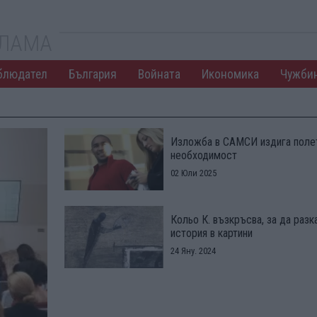
КЛАМА
блюдател
България
Войната
Икономика
Чужби
Изложба в САМСИ издига поле
необходимост
02 Юли 2025
Кольо К. възкръсва, за да раз
история в картини
24 Яну. 2024