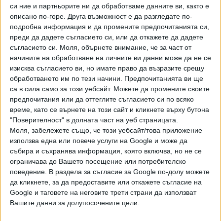
си ние и партньорите ни да обработваме данните ви, както е
Хавайската Богородица заплака с фентанилови сълзи
описано по-горе. Друга възможност е да разгледате по-
подробна информация и да промените предпочитанията си,
Видео
Разгледай всички
преди да дадете съгласието си, или да откажете да дадете
съгласието си.
Моля, обърнете внимание, че за част от
начините на обработване на личните ви данни може да не се
изисква съгласието ви, но имате право да възразите срещу
обработването им по тези начини. Предпочитанията ви ще
са в сила само за този уебсайт. Можете да промените своите
предпочитания или да оттеглите съгласието си по всяко
време, като се върнете на този сайт и кликнете върху бутона
"Поверителност" в долната част на уеб страницата.
Моля, забележете също, че този уебсайт/това приложение
използва една или повече услуги на Google и може да
събира и съхранява информация, която включва, но не се
ограничава до Вашето посещение или потребителско
поведение. В раздела за съгласие за Google по-долу можете
Двама кандидат-президенти се борят за любовта на
да кликнете, за да предоставите или откажете съгласие на
Радев
Google и таговете на неговите трети страни да използват
Вашите данни за долупосочените цели.
НАЙ-ЧЕТЕНИ
днес
седмица
месец