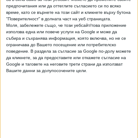
предпочитания или да оттеглите съгласието си по всяко
футболист на своето време и за един от най-добрите
време, като се върнете на този сайт и кликнете върху бутона
въобще, почина на 60-годишна възраст на 25 ноември
"Поверителност" в долната част на уеб страницата.
2020 г.
Моля, забележете също, че този уебсайт/това приложение
използва една или повече услуги на Google и може да
Последвайте ни и в
събира и съхранява информация, която включва, но не се
ограничава до Вашето посещение или потребителско
поведение. В раздела за съгласие за Google по-долу можете
Ако искате да подкрепите независимата
да кликнете, за да предоставите или откажете съгласие на
и качествена журналистика в “Сега”,
Google и таговете на неговите трети страни да използват
можете да направите дарение през
Вашите данни за долупосочените цели.
PayPal
,
,
,
Ключови думи:
футбол
Мач на мира
Диего Марадона
Христо
,
,
Стоичков
Лионел Меси
Жозе Моуриньо
Още новини по темата