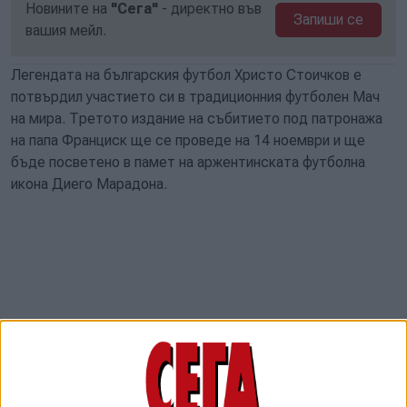
Новините на
"Сега"
- директно във
Запиши се
вашия мейл.
Легендата на българския футбол Христо Стоичков е
потвърдил участието си в традиционния футболен Мач
на мира. Третото издание на събитието под патронажа
на папа Франциск ще се проведе на 14 ноември и ще
бъде посветено в памет на аржентинската футболна
икона Диего Марадона.