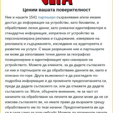
Ценим вашата поверителност
Арена на двубоя между някои от най-големите имена в
Ние и нашите 1541
партньори
съхраняваме и/или имаме
историята на футбола отново ще бъде "Стадио
достъп до информация на устройство, като бисквитки, и
Олимпико" в Рим, където се проведоха и първите два
обработваме лични данни, като уникални идентификатори и
мача под егидата на главата на Римокатолическата
стандартна информация, изпратена от устройство за
църква - на 1 септември 2014 г. и на 12 октомври 2016 г.
персонализирана реклама и съдържание, измерване на
рекламата и съдържанието, изследване на аудиторията и
Тази година мачът ще се състои само шест дни преди
развитие на услуги.
С ваше разрешение ние и партньорите
откриването на Мондиал `22 в Катар (20 ноември - 18
ни може да използваме точни данни за географско
декември).
позициониране и идентификация чрез сканиране на
устройството. Можете да кликнете, за да дадете съгласието
Освен Стоичков своето участие са заявили още куп
си ние и партньорите ни да обработваме данните ви, както е
настоящи и бивши суперзвезди на футбола, начело с
описано по-горе. Друга възможност е да разгледате по-
Лионел Меси, Роналдиньо, Джанлуиджи Буфон, Клаудио
подробна информация и да промените предпочитанията си,
Каниджа, Луис Суарес и Чиро Ферара. Треньор на
преди да дадете съгласието си, или да откажете да дадете
Отбора на света ще бъде португалецът Жозе Моуриньо.
съгласието си.
Моля, обърнете внимание, че за част от
начините на обработване на личните ви данни може да не се
Освен традиционния призив за мир по света, двубоят ще
изисква съгласието ви, но имате право да възразите срещу
отбележи и втората годишнина от смъртта на Марадона.
обработването им по тези начини. Предпочитанията ви ще
Световният шампион от 1986 г., считан за най-добрия
са в сила само за този уебсайт. Можете да промените своите