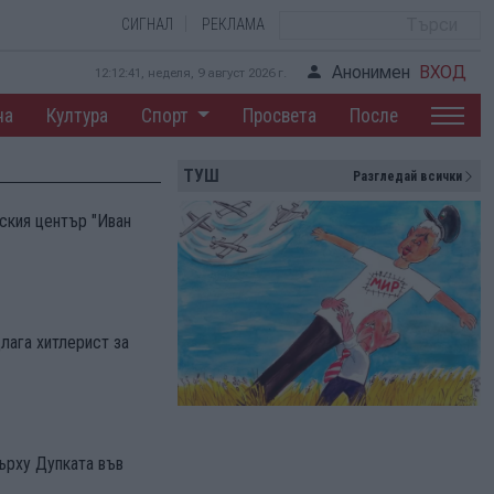
СИГНАЛ
РЕКЛАМА
Анонимен
ВХОД
12:12:42, неделя, 9 август 2026 г.
на
Култура
Спорт
Просвета
После
ТУШ
Разгледай всички
ския център "Иван
лага хитлерист за
ърху Дупката във