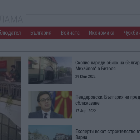
КЛАМА
блюдател
България
Войната
Икономика
Чужби
Скопие нареди обиск на българ
Михайлов" в Битоля
29 Юли 2022
Пендаровски: България ни пред
сближаване
17 Апр. 2022
Експерти искат строителство в
Варна