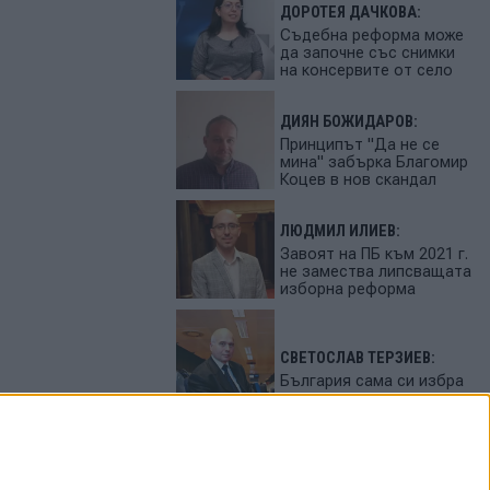
ДОРОТЕЯ ДАЧКОВА:
Съдебна реформа може
да започне със снимки
на консервите от село
ДИЯН БОЖИДАРОВ:
Принципът "Да не се
мина" забърка Благомир
Коцев в нов скандал
ЛЮДМИЛ ИЛИЕВ:
Завоят на ПБ към 2021 г.
не замества липсващата
изборна реформа
СВЕТОСЛАВ ТЕРЗИЕВ:
България сама си избра
вредител
ПЕТЬО ЦЕКОВ: