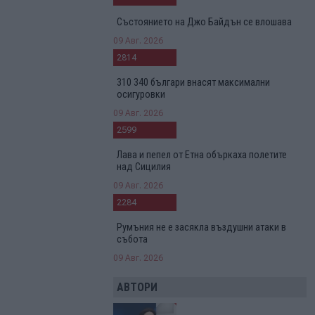
Състоянието на Джо Байдън се влошава
09 Авг. 2026
2814
310 340 българи внасят максимални
осигуровки
09 Авг. 2026
2599
Лава и пепел от Етна объркаха полетите
над Сицилия
09 Авг. 2026
2284
Румъния не е засякла въздушни атаки в
събота
09 Авг. 2026
АВТОРИ