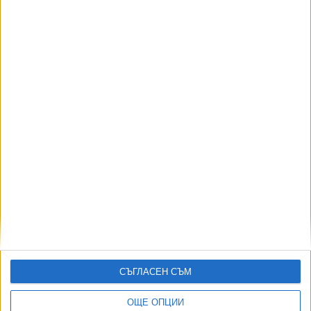
4808
Хърватия не пусна руски звезди на гимнастиката на Евро 2026
08 Авг. 2026
АВТОРИ
СЪГЛАСЕН СЪМ
ОЩЕ ОПЦИИ