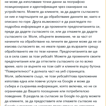
ни може да използваме точни данни за географско
позициониране и идентификация чрез сканиране на
устройството. Можете да кликнете, за да дадете съгласието
си ние и партньорите ни да обработваме данните ви, както е
описано по-горе. Друга възможност е да разгледате по-
Хавайската Богородица заплака с фентанилови сълзи
подробна информация и да промените предпочитанията си,
преди да дадете съгласието си, или да откажете да дадете
съгласието си.
Моля, обърнете внимание, че за част от
Видео
Разгледай всички
начините на обработване на личните ви данни може да не се
изисква съгласието ви, но имате право да възразите срещу
обработването им по тези начини. Предпочитанията ви ще
са в сила само за този уебсайт. Можете да промените своите
предпочитания или да оттеглите съгласието си по всяко
време, като се върнете на този сайт и кликнете върху бутона
"Поверителност" в долната част на уеб страницата.
Моля, забележете също, че този уебсайт/това приложение
използва една или повече услуги на Google и може да
събира и съхранява информация, която включва, но не се
ограничава до Вашето посещение или потребителско
поведение. В раздела за съгласие за Google по-долу можете
да кликнете, за да предоставите или откажете съгласие на
Google и таговете на неговите трети страни да използват