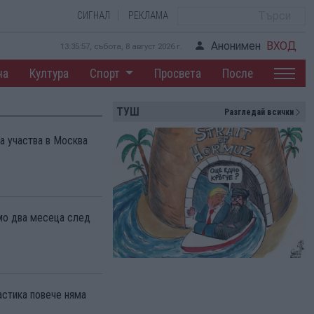
СИГНАЛ
РЕКЛАМА
Анонимен
ВХОД
13:35:58, събота, 8 август 2026 г.
на
Култура
Спорт
Просвета
После
ТУШ
Разгледай всички
а участва в Москва
мо два месеца след
астика повече няма