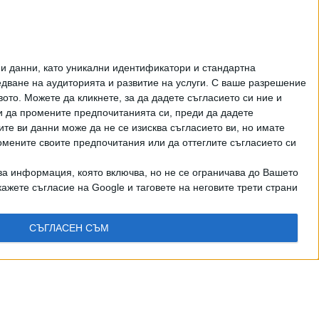
Как да загубим изборите
в 5 прости стъпки
ЦЕНИ НА ГОРИВАТА
и данни, като уникални идентификатори и стандартна
ване на аудиторията и развитие на услуги.
С ваше разрешение
то. Можете да кликнете, за да дадете съгласието си ние и
и да промените предпочитанията си, преди да дадете
ите ви данни може да не се изисква съгласието ви, но имате
омените своите предпочитания или да оттеглите съгласието си
ва информация, която включва, но не се ограничава до Вашето
ажете съгласие на Google и таговете на неговите трети страни
СЪГЛАСЕН СЪМ
рично писмено разрешение на СЕГА АД
КТИ