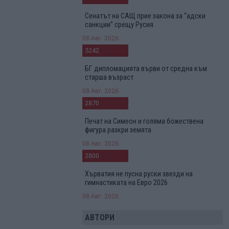
Сенатът на САЩ прие закона за “адски
санкции” срещу Русия
08 Авг. 2026
3242
БГ дипломацията върви от средна към
старша възраст
08 Авг. 2026
2870
Печат на Симеон и голяма божествена
фигура разкри земята
08 Авг. 2026
2800
Хърватия не пусна руски звезди на
гимнастиката на Евро 2026
08 Авг. 2026
АВТОРИ