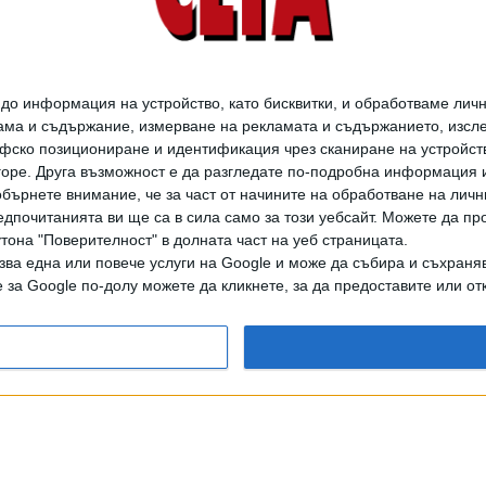
о информация на устройство, като бисквитки, и обработваме личн
ма и съдържание, измерване на рекламата и съдържанието, изслед
фско позициониране и идентификация чрез сканиране на устройство
-горе. Друга възможност е да разгледате по-подробна информация 
бърнете внимание, че за част от начините на обработване на личн
дпочитанията ви ще са в сила само за този уебсайт. Можете да пр
утона "Поверителност" в долната част на уеб страницата.
зва една или повече услуги на Google и може да събира и съхраня
за Google по-долу можете да кликнете, за да предоставите или отк
дането на цели или части от текста или изображенията става след из
АРХИВ НА В. СЕГА
ЗА НАС
РЕКЛАМА
УСЛОВИЯ ЗА ПОЛЗВАНЕ
КОНТА
© 1997-2026, СЕГА ЕАД
ВОДЕЩИТЕ НОВИНИ ОТ БЪЛГАРИЯ И СВЕТА