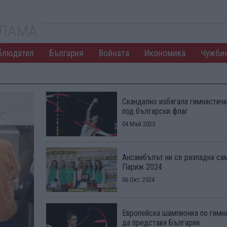
КЛАМА
блюдател
България
Войната
Икономика
Чужби
Скандално избягала гимнастичк
под български флаг
04 Май 2025
Ансамбълът ни се разпадна са
Париж 2024
06 Окт. 2024
Европейска шампионка по гимн
да представя България