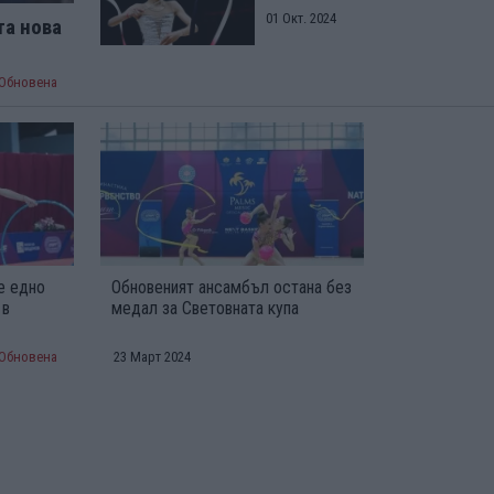
01 Окт. 2024
та нова
Обновена
е едно
Обновеният ансамбъл остана без
 в
медал за Световната купа
Обновена
23 Март 2024