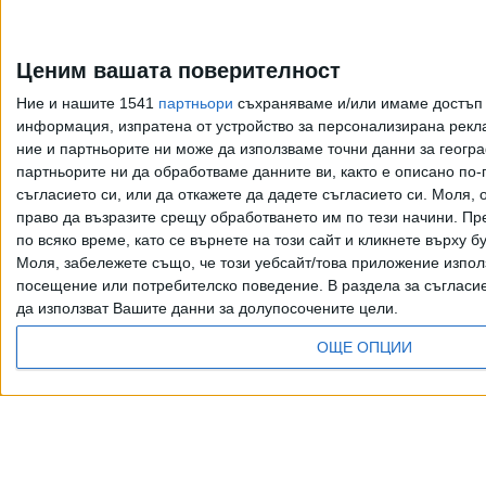
Ценим вашата поверителност
Ние и нашите 1541
партньори
съхраняваме и/или имаме достъп д
информация, изпратена от устройство за персонализирана рекла
ние и партньорите ни може да използваме точни данни за геогра
партньорите ни да обработваме данните ви, както е описано по
съгласието си, или да откажете да дадете съгласието си.
Моля, о
право да възразите срещу обработването им по тези начини. Пре
по всяко време, като се върнете на този сайт и кликнете върху б
Моля, забележете също, че този уебсайт/това приложение изпол
посещение или потребителско поведение. В раздела за съгласие 
да използват Вашите данни за долупосочените цели.
ОЩЕ ОПЦИИ
Всички права запазени. Възпроизвеж