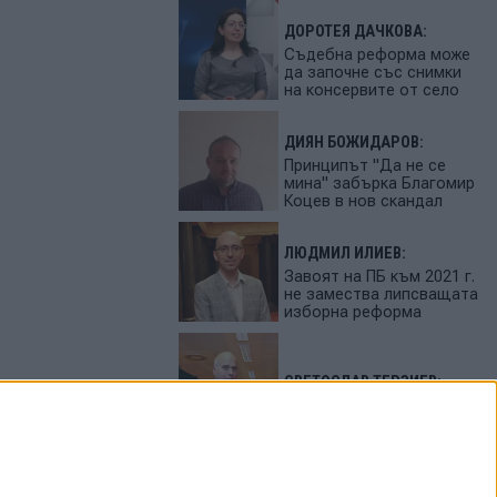
ДОРОТЕЯ ДАЧКОВА:
Съдебна реформа може
да започне със снимки
на консервите от село
ДИЯН БОЖИДАРОВ:
Принципът "Да не се
мина" забърка Благомир
Коцев в нов скандал
ЛЮДМИЛ ИЛИЕВ:
Завоят на ПБ към 2021 г.
не замества липсващата
изборна реформа
СВЕТОСЛАВ ТЕРЗИЕВ:
България сама си избра
вредител
ПЕТЬО ЦЕКОВ: