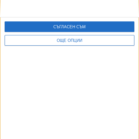
СЪГЛАСЕН СЪМ
ОЩЕ ОПЦИИ
ДОРОТЕЯ ДАЧКОВА:
Съдебна реформа може да започне със снимки на консервите от
село