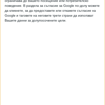
ограничава до Вашето посещение или потребителско
поведение. В раздела за съгласие за Google по-долу можете
да кликнете, за да предоставите или откажете съгласие на
Google и таговете на неговите трети страни да използват
Вашите данни за долупосочените цели.
Двама кандидат-президенти се борят за любовта на
Радев
НАЙ-ЧЕТЕНИ
днес
седмица
месец
5087
Син на член на ВСС иска да избяга от ключовата градска
прокуратура
09 Авг. 2026
3627