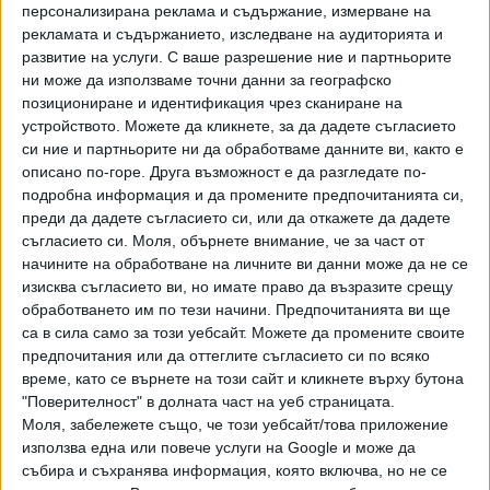
персонализирана реклама и съдържание, измерване на
рекламата и съдържанието, изследване на аудиторията и
развитие на услуги.
С ваше разрешение ние и партньорите
ни може да използваме точни данни за географско
позициониране и идентификация чрез сканиране на
устройството. Можете да кликнете, за да дадете съгласието
ПОСЛЕ
Разгледай всички
си ние и партньорите ни да обработваме данните ви, както е
описано по-горе. Друга възможност е да разгледате по-
подробна информация и да промените предпочитанията си,
преди да дадете съгласието си, или да откажете да дадете
съгласието си.
Моля, обърнете внимание, че за част от
начините на обработване на личните ви данни може да не се
изисква съгласието ви, но имате право да възразите срещу
обработването им по тези начини. Предпочитанията ви ще
са в сила само за този уебсайт. Можете да промените своите
предпочитания или да оттеглите съгласието си по всяко
Хавайската Богородица заплака с фентанилови сълзи
време, като се върнете на този сайт и кликнете върху бутона
"Поверителност" в долната част на уеб страницата.
Видео
Разгледай всички
Моля, забележете също, че този уебсайт/това приложение
използва една или повече услуги на Google и може да
събира и съхранява информация, която включва, но не се