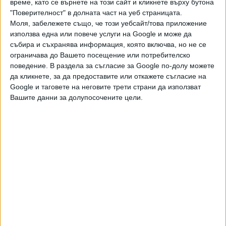
време, като се върнете на този сайт и кликнете върху бутона
"Поверителност" в долната част на уеб страницата.
ПОСЛЕ
Разгледай всички
Моля, забележете също, че този уебсайт/това приложение
използва една или повече услуги на Google и може да
събира и съхранява информация, която включва, но не се
ограничава до Вашето посещение или потребителско
поведение. В раздела за съгласие за Google по-долу можете
да кликнете, за да предоставите или откажете съгласие на
Google и таговете на неговите трети страни да използват
Вашите данни за долупосочените цели.
Хавайската Богородица заплака с фентанилови сълзи
Видео
Разгледай всички