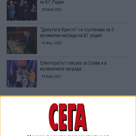
на БГ Радио
28 Май 2024
"Депутата Христо" се състезава за 3
музикални награди на БГ радио
19 Апр. 2023
Електоратът гласува за Слави и в
музикалните награди
19 Юли 2021
ТУШ
Разгледай всички