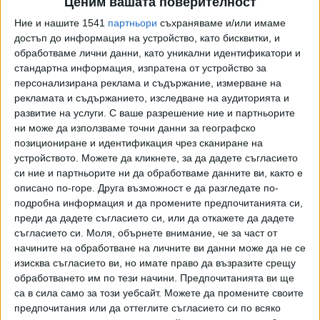
Ценим вашата поверителност
Ние и нашите 1541
партньори
съхраняваме и/или имаме
достъп до информация на устройство, като бисквитки, и
обработваме лични данни, като уникални идентификатори и
стандартна информация, изпратена от устройство за
персонализирана реклама и съдържание, измерване на
рекламата и съдържанието, изследване на аудиторията и
развитие на услуги.
С ваше разрешение ние и партньорите
ни може да използваме точни данни за географско
позициониране и идентификация чрез сканиране на
устройството. Можете да кликнете, за да дадете съгласието
си ние и партньорите ни да обработваме данните ви, както е
описано по-горе. Друга възможност е да разгледате по-
подробна информация и да промените предпочитанията си,
преди да дадете съгласието си, или да откажете да дадете
съгласието си.
Моля, обърнете внимание, че за част от
начините на обработване на личните ви данни може да не се
изисква съгласието ви, но имате право да възразите срещу
обработването им по тези начини. Предпочитанията ви ще
са в сила само за този уебсайт. Можете да промените своите
предпочитания или да оттеглите съгласието си по всяко