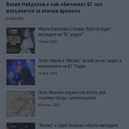
Васил Найденов е най-обичаният БГ поп
изпълнител за всички времена
26 Май 2025
Мария Бакалова и Юлиан Вергов водят
наградите на "БГ радио"
15 Май 2025
Любо Киров и "Молец" за кой ли път водят в
номинациите на БГ Радио
16 Апр. 2025
Лили Иванова издава нов албум две
седмици преди суперконцерта
30 Ноем. 2024
"Молец" и Дара Екимова обраха наградите