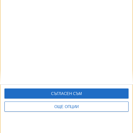
Нивото на Рейн спадна до едва 19 сантиметра
07 Авг. 2026
5504
Хороскоп за петък
07 Авг. 2026
5111
Законови промени са на път да блокират сделките с имоти
07 Авг. 2026
АВТОРИ
СЪГЛАСЕН СЪМ
ОЩЕ ОПЦИИ