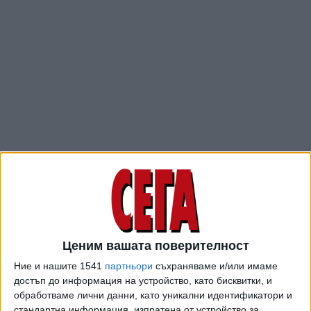
Те настояват за справедливо обезщетение на
отчуждените земи, които попадат в Закона за
устройството и застрояването на Столичната община,
предаде БНР.
Ценим вашата поверителност
Протестиращите ще блокират движението по бул.
Ние и нашите 1541
партньори
съхраняваме и/или имаме
„Цариградско шосе“, заяви Иван Димитров от
достъп до информация на устройство, като бисквитки, и
инициативния комитет на протеста:
обработваме лични данни, като уникални идентификатори и
стандартна информация, изпратена от устройство за