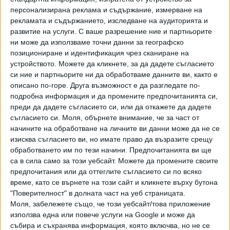
"Засега само "Цариградско". Предполагам, че ще е
персонализирана реклама и съдържание, измерване на
рекламата и съдържанието, изследване на аудиторията и
около час. Видяхме, че единствено ни виждат и ни чуват
развитие на услуги.
С ваше разрешение ние и партньорите
когато затворим "Цариградско шосе". Рисува ни се един
ни може да използваме точни данни за географско
план, който е неизпълним. На нас са ни блокирани
позициониране и идентификация чрез сканиране на
имотите и ние не можем да ги ползваме, а плащаме
устройството. Можете да кликнете, за да дадете съгласието
данък и такса "смет".
си ние и партньорите ни да обработваме данните ви, както е
описано по-горе. Друга възможност е да разгледате по-
Последвайте ни и в
подробна информация и да промените предпочитанията си,
преди да дадете съгласието си, или да откажете да дадете
съгласието си.
Моля, обърнете внимание, че за част от
Ако искате да подкрепите независимата
начините на обработване на личните ви данни може да не се
и качествена журналистика в “Сега”,
изисква съгласието ви, но имате право да възразите срещу
можете да направите дарение през
обработването им по тези начини. Предпочитанията ви ще
PayPal
са в сила само за този уебсайт. Можете да промените своите
предпочитания или да оттеглите съгласието си по всяко
,
,
Ключови думи:
протест
Горубляне
Цариградско шосе
време, като се върнете на този сайт и кликнете върху бутона
"Поверителност" в долната част на уеб страницата.
Моля, забележете също, че този уебсайт/това приложение
използва една или повече услуги на Google и може да
събира и съхранява информация, която включва, но не се