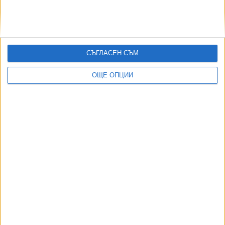
Как да загубим изборите в 5 прости стъпки
07 Авг. 2026
МО: В България най-вероятно се е взривил украински
дрон примамка
СЪГЛАСЕН СЪМ
08 Авг. 2026
ТУШ
ОЩЕ ОПЦИИ
Разгледай всички