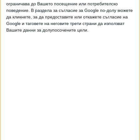
ограничава до Вашето посещение или потребителско
Още новини по темата
поведение. В раздела за съгласие за Google по-долу можете
да кликнете, за да предоставите или откажете съгласие на
"Тук не е Москва": Първи протест срещу
кабинета Радев
Google и таговете на неговите трети страни да използват
Вашите данни за долупосочените цели.
27 Юни 2026
В НАТФИЗ избухна бунт срещу ректора
26 Юни 2026
Британското правителство се скара на Мъск
заради ужасяващ протест в Белфаст
10 Юни 2026