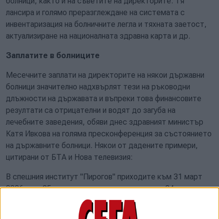
болници, както и на съветите на директорите. Тя
лансира и голямо преразглеждане на системата с
инвентаризация на болничните легла и тяхната заетост,
актуализиране на националната здравна карта и др.
Заплатите в болниците
Месечните заплати на директорите на някои държавни
болници значително надхвърлят тези на ръководни
длъжности на държавата и въпреки това финансовите
резултати са отрицателни и водят до загуба на
лечебните заведения, обяви днес здравният министър
Катя Ивкова на голяма пресконференция за състоянието
на държавните болници. Някои от дадените примери,
цитирани от БТА и Нова телевизия:
В спешния институт "Пирогов" приходите към 31 март
2026 г. са 25 млн. евро, разходите са около 24 млн. евро.
Делът на разходите за персонал е 60%. Задълженията
на болницата са 41,7 млн. евро. Заплатата на директора