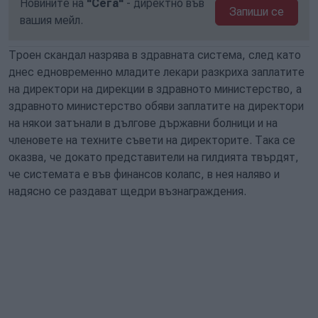
Новините на
"Сега"
- директно във
Запиши се
вашия мейл.
Троен скандал назрява в здравната система, след като
днес едновременно младите лекари разкриха заплатите
на директори на дирекции в здравното министерство, а
здравното министерство обяви заплатите на директори
на някои затънали в дългове държавни болници и на
членовете на техните съвети на директорите. Така се
оказва, че докато представители на гилдията твърдят,
че системата е във финансов колапс, в нея наляво и
надясно се раздават щедри възнаграждения.