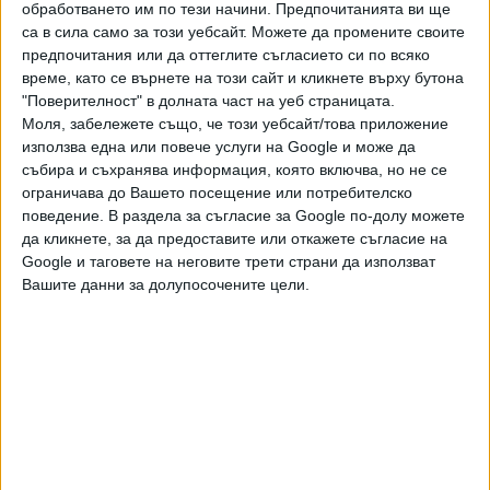
приходите са над 3,5 млн. евро, дълговете са над 5 млн.
обработването им по тези начини. Предпочитанията ви ще
са в сила само за този уебсайт. Можете да промените своите
евро, няма просрочени задължения. Заплатата на
предпочитания или да оттеглите съгласието си по всяко
директора за март е над 14 хил. евро.
време, като се върнете на този сайт и кликнете върху бутона
"Поверителност" в долната част на уеб страницата.
В столичната болница "Лозенец" приходите са близо 7
Моля, забележете също, че този уебсайт/това приложение
млн. евро, разходите - над 7 млн. евро, дълговете – 20,4
използва една или повече услуги на Google и може да
млн. евро, просрочените задължения – 492 хил. евро.
събира и съхранява информация, която включва, но не се
Заплатата на директора за януари е 8,5 хил. евро, за
ограничава до Вашето посещение или потребителско
март – над 40 хил. евро, като тази сума предизвика
поведение. В раздела за съгласие за Google по-долу можете
доста почуда на брифинга. Прави впечатление, че това е
да кликнете, за да предоставите или откажете съгласие на
Google и таговете на неговите трети страни да използват
в пъти по-високо възнаграждение от това на останалите
Вашите данни за долупосочените цели.
директори, а в същото време приходите на болницата
не са от най-високите. По-късно от "Лозенец" обясниха,
че тук влизало и "еднократно обезщетение за
навършена възраст и осигурителен стаж, удостоверено
по надлежния ред от Националния осигурителен
институт, което се изплаща в съответствие със закона
и договора за управление".