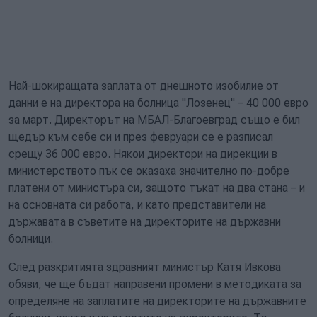
Най-шокиращата заплата от днешното изобилие от
данни е на директора на болница "Лозенец" – 40 000 евро
за март. Директорът на МБАЛ-Благоевград също е бил
щедър към себе си и през февруари се е разписал
срещу 36 000 евро. Някои директори на дирекции в
министерството пък се оказаха значително по-добре
платени от министъра си, защото тъкат на два стана – и
на основната си работа, и като представители на
държавата в съветите на директорите на държавни
болници.
След разкритията здравният министър Катя Ивкова
обяви, че ще бъдат направени промени в методиката за
определяне на заплатите на директорите на държавните