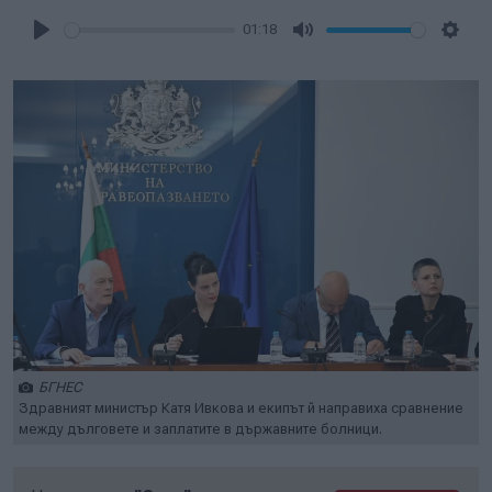
01:18
Play
Mute
Setti
БГНЕС
Здравният министър Катя Ивкова и екипът й направиха сравнение
между дълговете и заплатите в държавните болници.