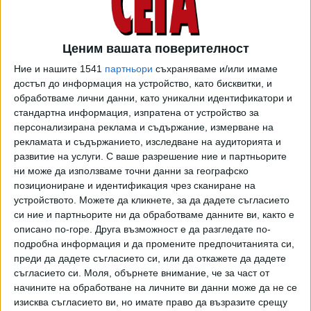
на болницата за януари е над 10 416 евро, а за март –12
659 евро.
Ценим вашата поверителност
В Александровска болница приходите са над 21 млн.
евро, разходите са над 22 млн. евро, задълженията са
Ние и нашите 1541
партньори
съхраняваме и/или имаме
60,2 млн. евро, просрочените задължения са над 3 млн.
достъп до информация на устройство, като бисквитки, и
обработваме лични данни, като уникални идентификатори и
евро. Заплатата на директора е 8559 евро на месец.
стандартна информация, изпратена от устройство за
персонализирана реклама и съдържание, измерване на
В болница "Св. Екатерина" общите разходи са над 10
рекламата и съдържанието, изследване на аудиторията и
млн. евро, а дълговете – 28,3 млн. евро, просрочените
развитие на услуги.
С ваше разрешение ние и партньорите
задължения са над 2 млн. евро. Заплатата на директора
ни може да използваме точни данни за географско
е над 8 хил. евро.
позициониране и идентификация чрез сканиране на
устройството. Можете да кликнете, за да дадете съгласието
В столичната болница "Св. Наум" приходите са близо 2
си ние и партньорите ни да обработваме данните ви, както е
млн. евро, разходите - близо 2 млн., общите задължения
описано по-горе. Друга възможност е да разгледате по-
са над 2 млн. евро, няма просрочени задължения.
подробна информация и да промените предпочитанията си,
Заплатата на директора за януари е над 8 хил. евро, а за
преди да дадете съгласието си, или да откажете да дадете
март - над 10 хил. евро.
съгласието си.
Моля, обърнете внимание, че за част от
начините на обработване на личните ви данни може да не се
В столичната инфекциозна болница "Иван Киров" –
изисква съгласието ви, но имате право да възразите срещу