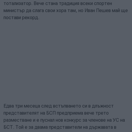
тотализатор. Вече стана традиция всеки спортен
министър да слага свои хора там, но Иван Пешев май ще
постави рекорд.
Едва три месеца след встъпването си в длъжност
представителят на БСП предприема вече трето
разместване и е пуснал нов конкурс за членове на УС на
БСТ. Той е за двама представители на държавата в