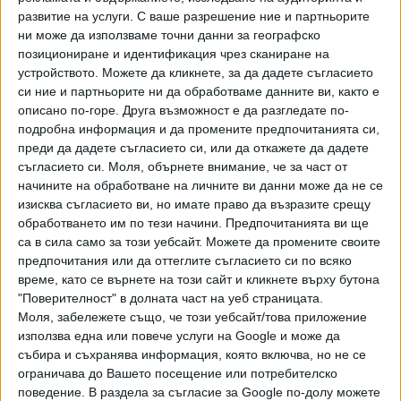
тегленето на фаталния тираж
. Според министър Пешев
развитие на услуги.
С ваше разрешение ние и партньорите
"в процес на уточняване е дали комисията е била на
ни може да използваме точни данни за географско
позициониране и идентификация чрез сканиране на
място и дали си е свършила правилно работата, но мога
устройството. Можете да кликнете, за да дадете съгласието
да говоря, когато приключи проверката".
си ние и партньорите ни да обработваме данните ви, както е
описано по-горе. Друга възможност е да разгледате по-
Въпреки това процедурата по промени в управата на
подробна информация и да промените предпочитанията си,
тотализатора вече е в ход. Тя идва само месец, след
преди да дадете съгласието си, или да откажете да дадете
като Иван Пешев обяви конкурс за смяна на един
съгласието си.
Моля, обърнете внимание, че за част от
представител на държавата в УС на БСТ. На този
начините на обработване на личните ви данни може да не се
конкурс се явиха двама души. Те първоначално бяха
изисква съгласието ви, но имате право да възразите срещу
допуснати напред, но впоследствие (явно след гафа от
обработването им по тези начини. Предпочитанията ви ще
са в сила само за този уебсайт. Можете да промените своите
тиража на "5 от 35") и двамата бяха отрязани за третата
предпочитания или да оттеглите съгласието си по всяко
фаза - устното събеседване.
време, като се върнете на този сайт и кликнете върху бутона
"Поверителност" в долната част на уеб страницата.
Двамата бяха Румяна Толова и Иван Костадинов. Толова
Моля, забележете също, че този уебсайт/това приложение
бе първо общински съветник, а след това зам. кмет на
използва една или повече услуги на Google и може да
район "Централен" в Пловдив, но на 7 януари обяви, че
събира и съхранява информация, която включва, но не се
напуска партия "Кауза за България", в която силният
ограничава до Вашето посещение или потребителско
човек е бившият зам. кмет на града, а сега общински
поведение. В раздела за съгласие за Google по-долу можете