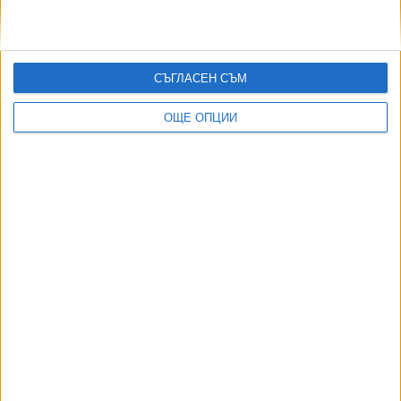
FIDE отряза спортния министър в оставка
21 Яну. 2026
СЪГЛАСЕН СЪМ
ОЩЕ ОПЦИИ
Още по темата
ОЩЕ НОВИНИ ОТ СПОРТ
Четвърта българска шахматистка в историята стана
международен майстор
04 Авг. 2026
Гимнастичка №1 на България остава извън строя 1,5 г.
06 Авг. 2026
"ЦСКА 1948" пропусна да победи "Панатинайкос"
06 Авг. 2026