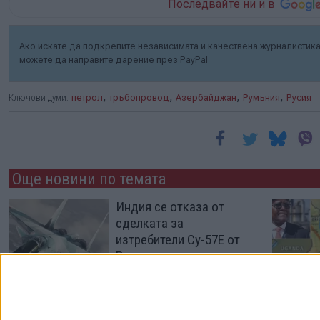
Последвайте ни и в
Ако искате да подкрепите независимата и качествена журналистика 
можете да направите дарение през PayPal
,
,
,
,
Ключови думи:
петрол
тръбопровод
Азербайджан
Румъния
Русия
Още новини по темата
Индия се отказа от
сделката за
изтребители Су-57Е от
Русия
06 Авг. 2026