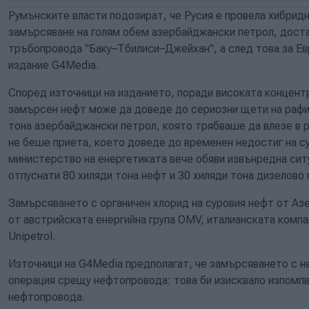
Румънските власти подозират, че Русия е провела хибрид
замърсяване на голям обем азербайджански петрол, доста
тръбопровода "Баку–Тбилиси–Джейхан", а след това за Ев
издание G4Media.
Според източници на изданието, поради високата концентр
замърсен нефт може да доведе до сериозни щети на рафи
тона азербайджански петрол, която трябваше да влезе в
не беше приета, което доведе до временен недостиг на с
министерство на енергетиката вече обяви извънредна сит
отпуснати 80 хиляди тона нефт и 30 хиляди тона дизелово
Замърсяването с органичен хлорид на суровия нефт от А
от австрийската енергийна група OMV, италианската компан
Unipetrol.
Източници на G4Media предполагат, че замърсяването с н
операция срещу нефтопровода: това би изисквало изпомпва
нефтопровода.