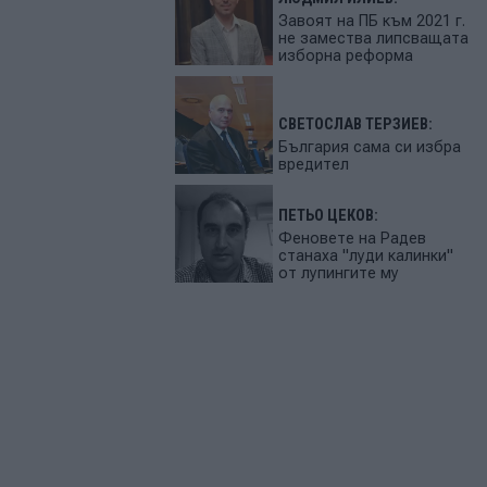
Завоят на ПБ към 2021 г.
не замества липсващата
изборна реформа
СВЕТОСЛАВ ТЕРЗИЕВ:
България сама си избра
вредител
ПЕТЬО ЦЕКОВ:
Феновете на Радев
станаха "луди калинки"
от лупингите му