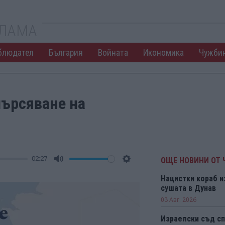
КЛАМА
блюдател
България
Войната
Икономика
Чужби
мърсяване на
02:27
ОЩЕ НОВИНИ ОТ
Mute
Settings
Нацистки кораб и
сушата в Дунав
03 Авг. 2026
Израелски съд сп