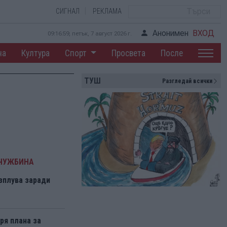
СИГНАЛ
РЕКЛАМА
Анонимен
ВХОД
09:17:00, петък, 7 август 2026 г.
на
Култура
Спорт
Просвета
После
ТУШ
Разгледай всички
 ЧУЖБИНА
зплува заради
ря плана за