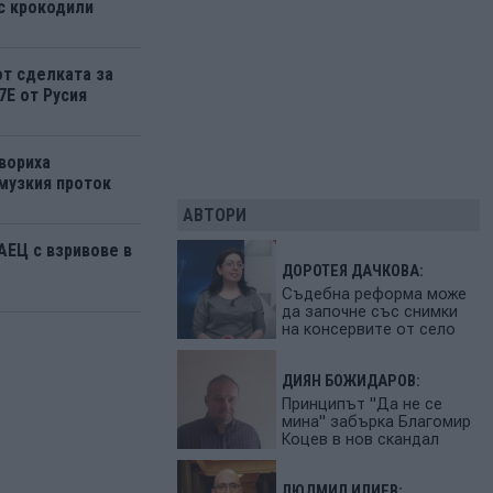
 с крокодили
от сделката за
7Е от Русия
вориха
музкия проток
АВТОРИ
АЕЦ с взривове в
ДОРОТЕЯ ДАЧКОВА:
Съдебна реформа може
да започне със снимки
на консервите от село
ДИЯН БОЖИДАРОВ:
Принципът "Да не се
мина" забърка Благомир
Коцев в нов скандал
ЛЮДМИЛ ИЛИЕВ: