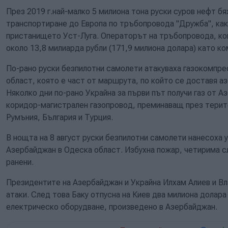
През 2019 г.най-малко 5 милиона тона руски суров нефт б
транспортиране до Европа по тръбопровода "Дружба", какт
пристанището Уст-Луга. Операторът на тръбопровода, ком
около 13,8 милиарда рубли (171,9 милиона долара) като к
По-рано руски безпилотни самолети атакуваха газокомпре
област, която е част от маршрута, по който се доставя аз
Няколко дни по-рано Украйна за първи път получи газ от 
коридор-магистрален газопровод, преминаващ през терит
Румъния, България и Турция.
В нощта на 8 август руски безпилотни самолети нанесоха у
Азербайджан в Одеска област. Избухна пожар, четирима с
ранени.
Президентите на Азербайджан и Украйна Илхам Алиев и В
атаки. След това Баку отпусна на Киев два милиона долара
електрическо оборудване, произведено в Азербайджан.