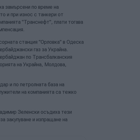
яха замърсени по време на
о и при износ с танкери от
панията "Транснефт", плати тогава
омпенсация.
сорната станция "Орловка" в Одеска
ербайджански газ за Украйна.
Азербайджан по Трансбалканския
орията на Украйна, Молдова,
дар и по петролната база на
лужители на компанията са тежко
ладимир Зеленски осъдиха тези
 за закупуване и изпращане на