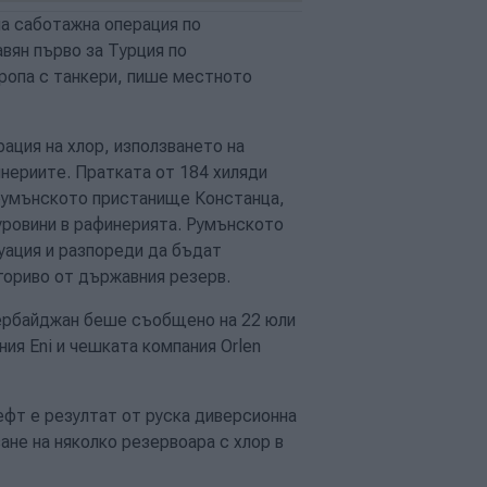
на саботажна операция по
вян първо за Турция по
ропа с танкери, пише местното
ация на хлор, използването на
нериите. Пратката от 184 хиляди
 румънското пристанище Констанца,
уровини в рафинерията. Румънското
уация и разпореди да бъдат
 гориво от държавния резерв.
зербайджан беше съобщено на 22 юли
ия Eni и чешката компания Orlen
ефт е резултат от руска диверсионна
не на няколко резервоара с хлор в