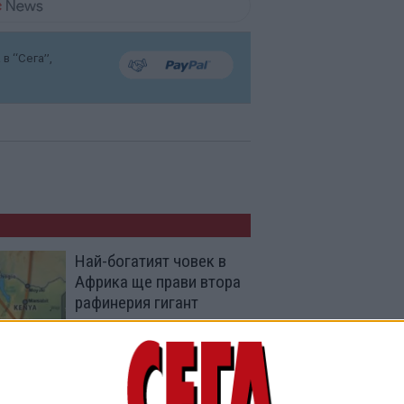
в “Сега”,
Най-богатият човек в
Африка ще прави втора
рафинерия гигант
05 Авг. 2026