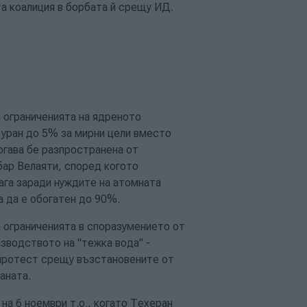
а коалиция в борбата й срещу ИД.
 ограниченията на ядреното
а уран до 5% за мирни цели вместо
огава бе разпространена от
бар Велаяти, според когото
ага заради нуждите на атомната
а да е обогатен до 90%.
а ограниченията в споразумението от
изводството на "тежка вода" -
 протест срещу възстановените от
аната.
на 6 ноември т.о., когато Техеран