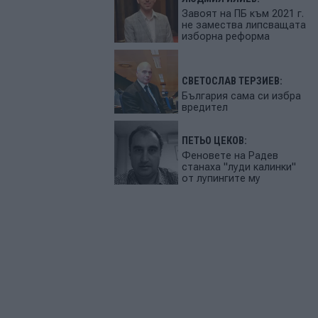
Завоят на ПБ към 2021 г.
не замества липсващата
изборна реформа
СВЕТОСЛАВ ТЕРЗИЕВ:
България сама си избра
вредител
ПЕТЬО ЦЕКОВ:
Феновете на Радев
станаха "луди калинки"
от лупингите му