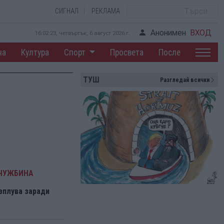
СИГНАЛ
РЕКЛАМА
Анонимен
ВХОД
16:02:24, четвъртък, 6 август 2026 г.
на
Култура
Спорт
Просвета
После
ТУШ
Разгледай всички
 ЧУЖБИНА
зплува заради