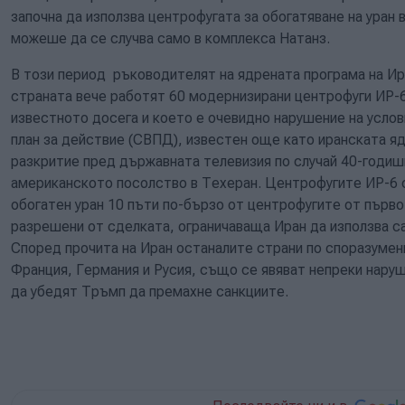
започна да използва центрофугата за обогатяване на уран
можеше да се случва само в комплекса Натанз.
В този период ръководителят на ядрената програма на Ира
страната вече работят 60 модернизирани центрофуги ИР-6
известното досега и което е очевидно нарушение на усло
план за действие (СВПД), известен още като иранската яд
разкритие пред държавната телевизия по случай 40-годиш
американското посолство в Техеран. Центрофугите ИР-6 
обогатен уран 10 пъти по-бързо от центрофугите от първо
разрешени от сделката, ограничаваща Иран да използва са
Според прочита на Иран останалите страни по споразумен
Франция, Германия и Русия, също се явяват непреки наруш
да убедят Тръмп да премахне санкциите.