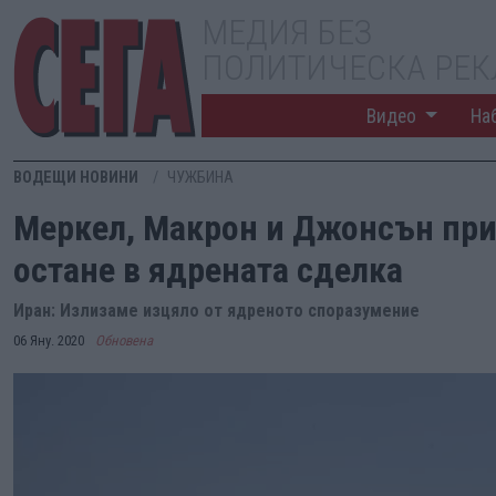
МЕДИЯ БЕЗ
ПОЛИТИЧЕСКА РЕ
Видео
На
ВОДЕЩИ НОВИНИ
ЧУЖБИНА
Меркел, Макрон и Джонсън при
остане в ядрената сделка
Иран: Излизаме изцяло от ядреното споразумение
06 Яну. 2020
Обновена