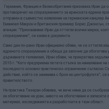
Германия, Франция и Великобритания призоваха Иран да с
противоречат на споразумението за иранската ядрена прог
отправен в съвместно изявление на германския канцлер А
Еманюел Макрон и британския премиер Борис Джонсън, 
агенции. "Призоваваме Иран да оттегли всички мерки, кои
споразумение", се казва в документа.
Само ден по-рано Иран официално обяви, че се оттегля из
ядреното споразумение и обеща да започне да обогатява у
държавната телевизия, Иран обяви, че прекратява задълж
2015 г. "Като предприема петата стъпка за намаляване на
последното основно практическо ограничение съгласно С
действие, който се занимава с броя на центрофугите", се 
правителството.
На практика Техеран обявява, че вече няма да се съобраз
за обогатяване на уран, нивото на обогатяване и запасите
материал, изследванията и разработките в тази област.