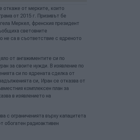
е откаже от мерките, които
рама от 2015 г. Призивът бе
нгела Меркел, френския президент
съобщиха световните
то не са в съответствие с ядреното
цяло от ангажиментите си по
ран за своите нужди. В изявление по
енията си по ядрената сделка от
 задълженията си, Иран се отказва от
ъвместния комплексен план за
казва в изявлението на
ява с ограниченията върху капацитета
 от обогатен радиоактивен