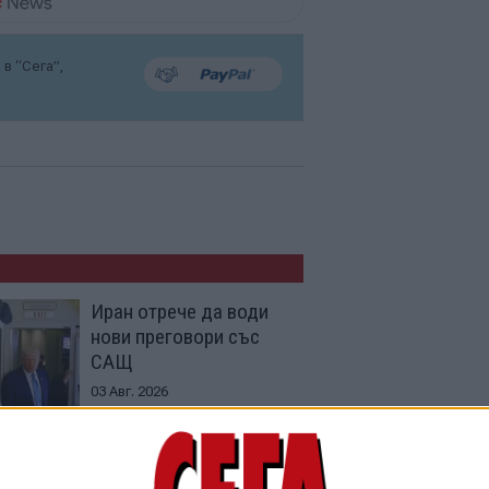
в “Сега”,
Иран отрече да води
нови преговори със
САЩ
03 Авг. 2026
Надежда Нейнски