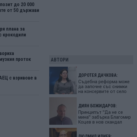
озит до 20 000
ите от 50 държави
ря плана за
 с крокодили
вориха
музкия проток
АВТОРИ
ДОРОТЕЯ ДАЧКОВА:
АЕЦ с взривове в
Съдебна реформа може
да започне със снимки
на консервите от село
ДИЯН БОЖИДАРОВ:
Принципът "Да не се
мина" забърка Благомир
Коцев в нов скандал
ЛЮДМИЛ ИЛИЕВ: