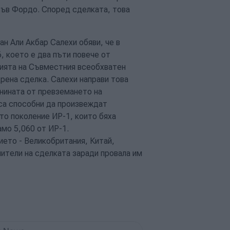
 във Фордо. Според сделката, това
н Али Акбар Салехи обяви, че в
, което е два пъти повече от
вията на Съвместния всеобхватен
рена сделка. Салехи направи това
нината от превземането на
са способни да произвеждат
то поколение ИР-1, които бяха
мо 5,060 от ИР-1.
ието - Великобритания, Китай,
ители на сделката заради провала им