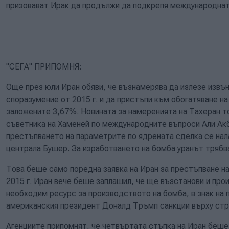
призовават Ирак да продължи да подкрепя международнат
"СЕГА" ПРИПОМНЯ:
Още през юли Иран обяви, че възнамерява да излезе извън
споразумение от 2015 г. и да пристъпи към обогатяване н
заложените 3,67%. Новината за намеренията на Тахеран т
съветника на Хаменей по международните въпроси Али Ак
престъпването на параметрите по ядрената сделка се нал
централа Бушер. За изработването на бомба уранът трябв
Това беше само поредна заявка на Иран за престъпване н
2015 г. Иран вече беше заплашил, че ще възстанови и про
необходим ресурс за производството на бомба, в знак на
американския президент Доналд Тръмп санкции върху стр
Агенциите припомнят, че четвъртата стъпка на Иран беше 