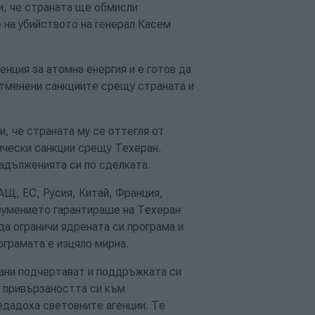
и, че страната ще обмисли
 на убийството на генерал Касем
нция за атомна енергия и е готов да
отменени санкциите срещу страната и
, че страната му се оттегля от
ически санкции срещу Техеран.
адълженията си по сделката.
Щ, ЕС, Русия, Китай, Франция,
зумението гарантираше на Техеран
да ограничи ядрената си програма и
ограмата е изцяло мирна.
ани подчертават и поддръжката си
и привързаността си към
дадоха световните агенции. Те