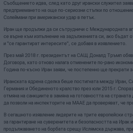
Съобщението идва, след като друг ирански служител заяв
предприемането на още по-сериозни стъпки по отношение
Солеймани при американски удар в петък.
Иран ще продължи да си сътрудничи с Международната аге
се върне към изпълнение на задълженията си, ако бъдат 
и "се гарантират интересите", се добавя в изявлението.
През май 2018 г. президентът на САЩ Доналд Тръмп обяви
Договора, като отново налага отменените по-рано иконом
Година по-късно Иран заяви, че постепенно ще прекрати з
Иранската ядрена сделка беше постигната между Иран, СА
Германия и Обединеното кралство през юли 2015 г. Спора
отмяна на санкциите в замяна на готовността на страната 
да позволи на инспекторите на МААЕ да проверяват, че пр
В сегашното изявление лидерите на трите европейски стр
за гарантиране на суверенитета и безопасността на Ирак 
продължаването на борбата срещу Ислямска държава, пре