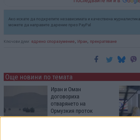
Последвайте ни и в
Ако искате да подкрепите независимата и качествена журналистика 
можете да направите дарение през PayPal
,
,
Ключови думи:
ядрено споразумение
Иран
прекратяване
Още новини по темата
Иран и Оман
договориха
отварянето на
Ормузкия проток
05 Авг. 2026
Мрежа вербува