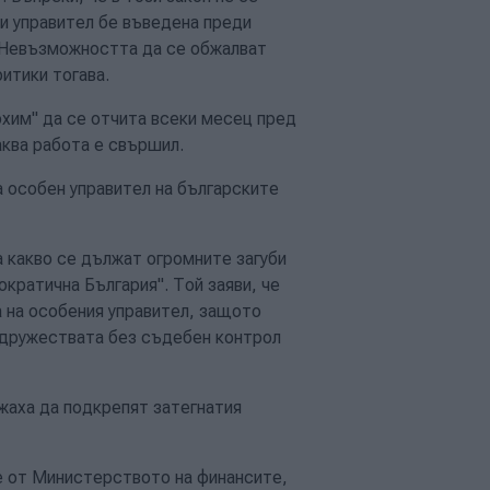
ки управител бе въведена преди
. Невъзможността да се обжалват
итики тогава.
хим" да се отчита всеки месец пред
аква работа е свършил.
а особен управител на българските
 какво се дължат огромните загуби
кратична България". Той заяви, че
 на особения управител, защото
 дружествата без съдебен контрол
аха да подкрепят затегнатия
е от Министерството на финансите,