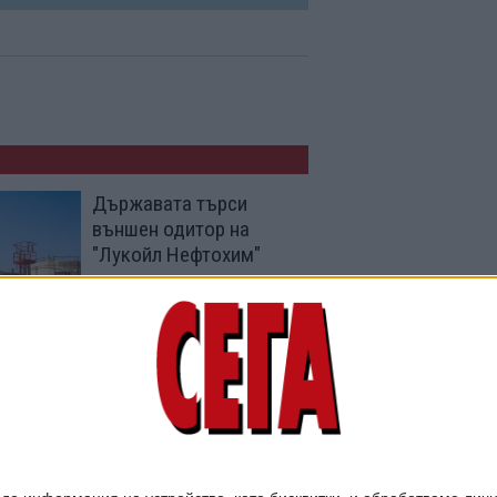
Държавата търси
външен одитор на
"Лукойл Нефтохим"
09 Юли 2026
Особеният управител
на "Лукойл" остана
съвсем без права
04 Юни 2026