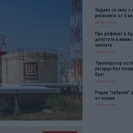
Задава се хаос с
регионите от 6 на
08 Авг. 2026
При дефицит в А
депутати и минис
заплати
04 Авг. 2026
Туроператор оста
унгарци без почи
бряг
06 Авг. 2026
Радев "забрани" 
от плажа
05 Авг. 2026