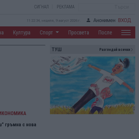
СИГНАЛ
РЕКЛАМА
Анонимен
ВХОД
11:22:35, неделя, 9 август 2026 г.
на
Култура
Спорт
Просвета
После
ТУШ
Разгледай всички
 ИКОНОМИКА
" гръмна с нова