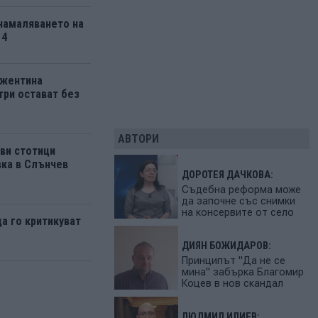
 намаляването на
 4
ржентина
три остават без
АВТОРИ
ви стотици
вка в Слънчев
ДОРОТЕЯ ДАЧКОВА:
Съдебна реформа може
да започне със снимки
на консервите от село
да го критикуват
ДИЯН БОЖИДАРОВ:
Принципът "Да не се
мина" забърка Благомир
Коцев в нов скандал
ЛЮДМИЛ ИЛИЕВ: