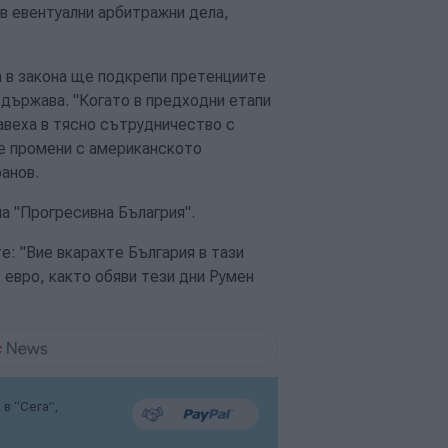
в евентуални арбитражни дела,
а в закона ще подкрепи претенциите
държава. "Когато в предходни етапи
равеха в тясно сътрудничество с
те промени с американското
анов.
а "Прогресивна Бълагрия".
: "Вие вкарахте България в тази
. евро, както обяви тези дни Румен
в “Сега”,