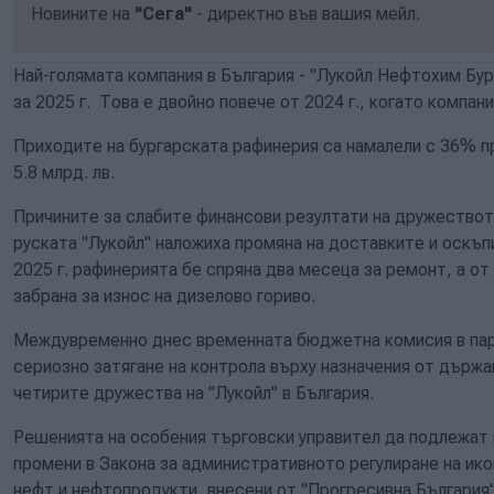
Новините на
"Сега"
- директно във вашия мейл.
Най-голямата компания в България - "Лукойл Нефтохим Бург
за 2025 г. Това е двойно повече от 2024 г., когато компани
Приходите на бургарската рафинерия са намалели с 36% п
5.8 млрд. лв.
Причините за слабите финансови резултати на дружествот
руската "Лукойл" наложиха промяна на доставките и оскъп
2025 г. рафинерията бе спряна два месеца за ремонт, а от
забрана за износ на дизелово гориво.
Междувременно днес временната бюджетна комисия в парл
сериозно затягане на контрола върху назначения от държа
четирите дружества на "Лукойл" в България.
Решенията на особения търговски управител да подлежат
промени в Закона за административното регулиране на ик
нефт и нефтопродукти, внесени от "Прогресивна България".