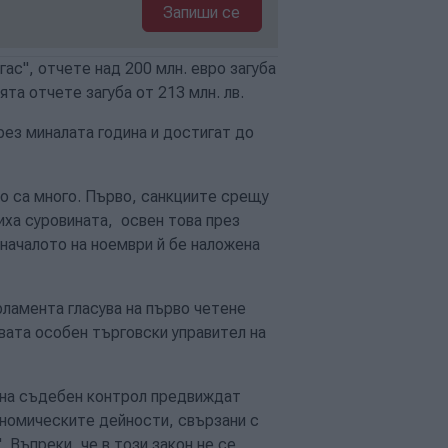
Запиши се
ас", отчете над 200 млн. евро загуба
ята отчете загуба от 213 млн. лв.
рез миналата година и достигат до
о са много. Първо, санкциите срещу
иха суровината, освен това през
 началото на ноември й бе наложена
амента гласува на първо четене
вата особен търговски управител на
 на съдебен контрол предвиждат
ономическите дейности, свързани с
 Въпреки, че в този закон не се