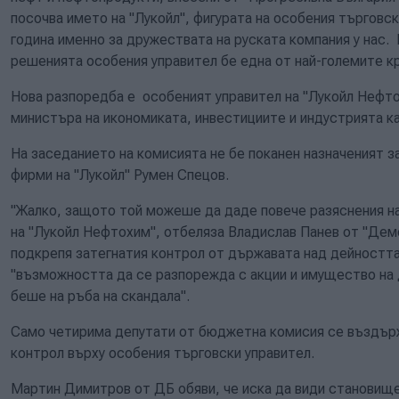
посочва името на "Лукойл", фигурата на особения търговс
година именно за дружествата на руската компания у нас
решенията особения управител бе една от най-големите кр
Нова разпоредба е особеният управител на "Лукойл Нефто
министъра на икономиката, инвестициите и индустрията к
На заседанието на комисията не бе поканен назначеният з
фирми на "Лукойл" Румен Спецов.
"Жалко, защото той можеше да даде повече разяснения на
на "Лукойл Нефтохим", отбеляза Владислав Панев от "Демо
подкрепя затегнатия контрол от държавата над дейността
"възможността да се разпорежда с акции и имущество на
беше на ръба на скандала".
Само четирима депутати от бюджетна комисия се въздърж
контрол върху особения търговски управител.
Мартин Димитров от ДБ обяви, че иска да види становищ