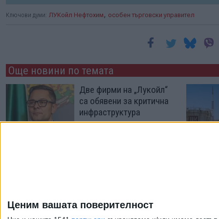
,
Ключови думи:
ЛУКойл Нефтохим
особен търговски управител
Още новини по темата
Две фирми на „Лукойл“
са обявени за критична
инфраструктура
29 Юли 2026
"Литаско" вдига
запори върху
доставките на петрол
за "Лукойл Нефтохим"
Ценим вашата поверителност
30 Юни 2026