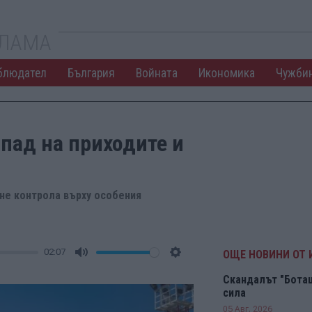
КЛАМА
блюдател
България
Войната
Икономика
Чужби
спад на приходите и
ане контрола върху особения
02:07
ОЩЕ НОВИНИ ОТ
Mute
Settings
Скандалът "Боташ
сила
05 Авг. 2026