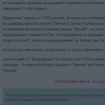
че сегашните промени не влошават позицията на България 
заведени от собственика.
Владислав Горанов от ГЕРБ посочи, че сегашната поправк
на швейцарския собственик "Литаско" срещу българската 
се приемаха промените в закона заради "Лукойл", те се п
американското правителство. Съгласувани ли са сегашни
правителство?", попита санкционираният по Магнитски Гор
Отговор на този въпрос не последва от представителите н
Цончо Ганев от "Възраждане" се обърна към ГЕРБ с думите
ситуация - България да бъде съдена от "Лукойл" за 3 млрд
Спецов".
Последвайте ни и в
Ако искате да подкрепите независимата и качествена журналистика 
можете да направите дарение през PayPal