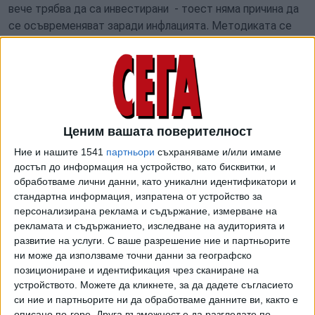
вече трябва да са инвестирани - тоест няма причина да
се осъвременяват заради инфлацията. Методиката се
отнася за всички аванси, дори за платените за
магистрала "Хемус" през 2018-2019 г., посочи арх.
Шишков. Част от парите тогава буквално изчезнаха,
като се говореше и за изнесени суми "в чували".
Ценим вашата поверителност
"Замразяване"
Ние и нашите 1541
партньори
съхраняваме и/или имаме
достъп до информация на устройство, като бисквитки, и
На 15 декември кабинетът "Желязков" редактира
обработваме лични данни, като уникални идентификатори и
методиката за плащанията, която се отнася за големи
стандартна информация, изпратена от устройство за
инфраструктури проекти - пътища, ВиК и др. Поправката
персонализирана реклама и съдържание, измерване на
рекламата и съдържанието, изследване на аудиторията и
предвижда индексирането заради инфлацията да
развитие на услуги.
С ваше разрешение ние и партньорите
включва и вече платените аванси.
ни може да използваме точни данни за географско
позициониране и идентификация чрез сканиране на
„Спираме всякакви плащания по тази методика. Когато
устройството. Можете да кликнете, за да дадете съгласието
даваш аванс и нямаш готовност да започнеш да строиш,
си ние и партньорите ни да обработваме данните ви, както е
е едно. Когато даваш аванс и имаш възможност да
описано по-горе. Друга възможност е да разгледате по-