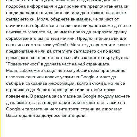
започнеш да строиш на другия ден, е съвсем различно”,
подробна информация и да промените предпочитанията си,
коментира Шишков.
преди да дадете съгласието си, или да откажете да дадете
съгласието си.
Моля, обърнете внимание, че за част от
ега новите министри един след друг обявиха, че
начините на обработване на личните ви данни може да не се
временно замразяват плащанията по обществени
изисква съгласието ви, но имате право да възразите срещу
поръчки и договори, за да направят ревизия на
обработването им по тези начини. Предпочитанията ви ще
са в сила само за този уебсайт. Можете да промените своите
разходите. В строителството са превеждани
предпочитания или да оттеглите съгласието си по всяко
предварително пари за обекти, които дори нямат
време, като се върнете на този сайт и кликнете върху бутона
проекти, какъвто е случаят и с отсечки от "Хемус".
"Поверителност" в долната част на уеб страницата.
Такъв е и пътят Монтана - Видин, който трябваше да е
Моля, забележете също, че този уебсайт/това приложение
построен 2014 г., посочи арх. Шишков.
използва една или повече услуги на Google и може да
събира и съхранява информация, която включва, но не се
ограничава до Вашето посещение или потребителско
поведение. В раздела за съгласие за Google по-долу можете
Наводнената магистрала
да кликнете, за да предоставите или откажете съгласие на
Google и таговете на неговите трети страни да използват
Дъждът наводни магистрала и
Вашите данни за долупосочените цели.
къщи
За пореден път у нас дъждът
причини щети. На много места