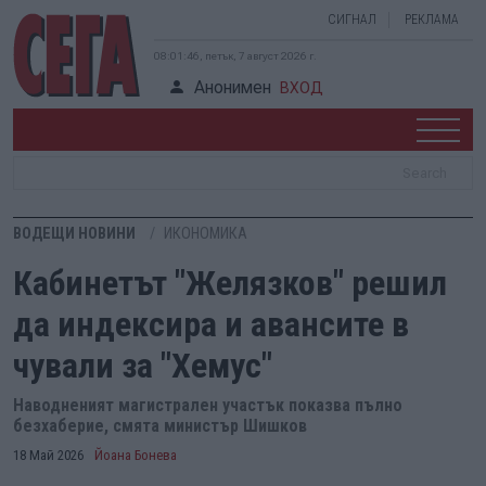
СИГНАЛ
РЕКЛАМА
08:01:47, петък, 7 август 2026 г.
Анонимен
ВХОД
ВОДЕЩИ НОВИНИ
ИКОНОМИКА
Кабинетът "Желязков" решил
да индексира и авансите в
чували за "Хемус"
Наводненият магистрален участък показва пълно
безхаберие, смята министър Шишков
18 Май 2026
Йоана Бонева