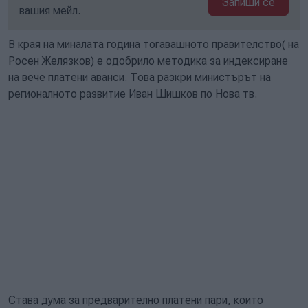
Запиши се
вашия мейл.
В края на миналата година тогавашното правителство( на
Росен Желязков) е одобрило методика за индексиране
на вече платени аванси. Това разкри министърът на
регионалното развитие Иван Шишков по Нова тв.
Става дума за предварително платени пари, които