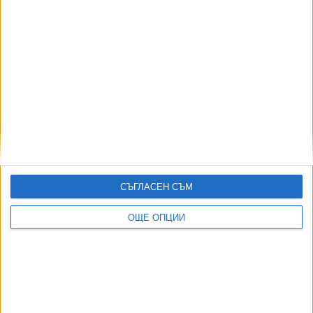
13 Юни 2026
МРРБ слага край на безумното индексиране на
аванси в строителството
21 Май 2026
ОЩЕ НОВИНИ ОТ ИКОНОМИКА
СЪГЛАСЕН СЪМ
Скандалът "Боташ" гръмна с нова сила
ОЩЕ ОПЦИИ
05 Авг. 2026
При дефицит в Аржентина депутати и министри остават
без заплати
04 Авг. 2026
Туроператор остави стотици унгарци без почивка в