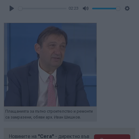
02:23
Play
Mute
Setti
Плащанията за пътно строителство и ремонти
са замразени, обяви арх. Иван Шишков.
Новините на
"Сега"
- директно във