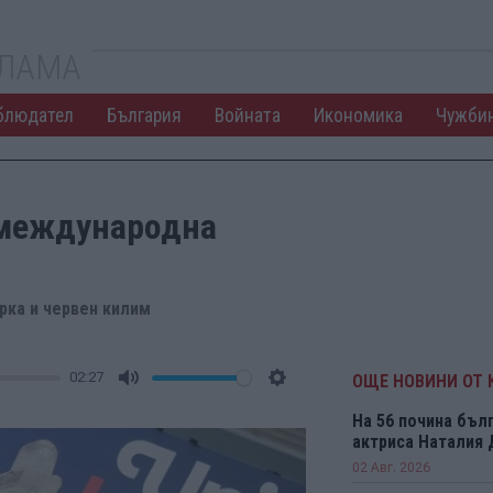
КЛАМА
блюдател
България
Войната
Икономика
Чужби
 международна
рка и червен килим
02:27
ОЩЕ НОВИНИ ОТ 
Mute
Settings
На 56 почина бъл
актриса Наталия
02 Авг. 2026