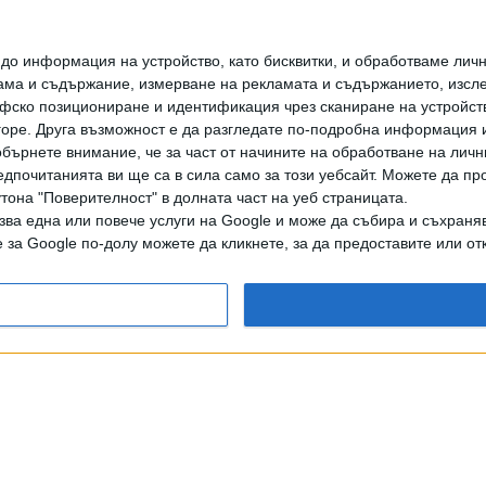
Само Бургас и София
вече спорят за
домакин на
о информация на устройство, като бисквитки, и обработваме личн
"Евровизия"
ма и съдържание, измерване на рекламата и съдържанието, изслед
фско позициониране и идентификация чрез сканиране на устройство
13 Юли 2026
-горе. Друга възможност е да разгледате по-подробна информация 
бърнете внимание, че за част от начините на обработване на личн
дпочитанията ви ще са в сила само за този уебсайт. Можете да пр
Официално: Канада ще
утона "Поверителност" в долната част на уеб страницата.
дебютира на
зва една или повече услуги на Google и може да събира и съхраня
„Евровизия 2027“ в
за Google по-долу можете да кликнете, за да предоставите или отк
България
01 Юли 2026
дането на цели или части от текста или изображенията става след из