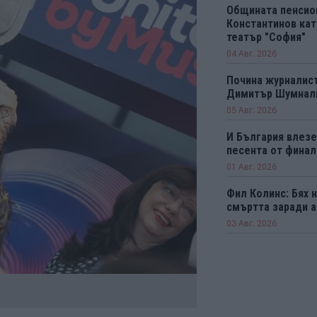
Общината пенсио
Константинов кат
театър "София"
04 Авг. 2026
Почина журналист
Димитър Шумнал
05 Авг. 2026
И България влезе 
песента от финал
01 Авг. 2026
Фил Колинс: Бях н
смъртта заради 
03 Авг. 2026