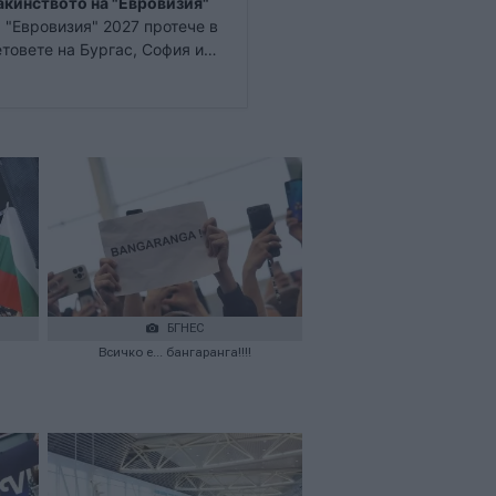
акинството на "Евровизия"
 "Евровизия" 2027 протече в
товете на Бургас, София и
за първи път ще бъде
БГНЕС
Всичко е... бангаранга!!!!