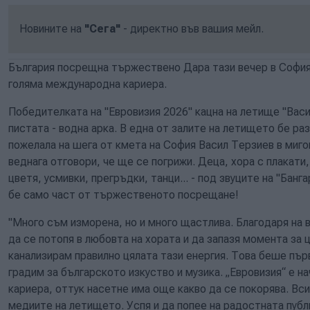
Новините на
"Сега"
- директно във вашия мейл.
България посрещна тържествено Дара тази вечер в София
голяма международна кариера.
Победителката на "Евровизия 2026" кацна на летище "Васи
пистата - водна арка. В една от залите на летището бе раз
пожелала на шега от кмета на София Васил Терзиев в миго
веднага отговори, че ще се погрижи. Деца, хора с плакати
цветя, усмивки, прегръдки, танци... - под звуците на "Банг
бе само част от тържественото посрещане!
"Много съм изморена, но и много щастлива. Благодаря на 
да се потопя в любовта на хората и да запазя момента за 
канализирам правилно цялата тази енергия. Това беше пър
градим за българското изкуство и музика. „Евровизия“ е н
кариера, оттук насетне има още какво да се покорява. Вси
медиите на летището. Успя и да попее на радостната публ