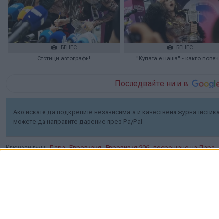
БГНЕС
БГНЕС
Стотици автографи!
"Купата е наша" - какво повеч
Последвайте ни и в
Ако искате да подкрепите независимата и качествена журналистика 
можете да направите дарение през PayPal
,
,
,
Ключови думи:
Дара
Евровизия
Евровизия 206
посрещане на Дара
Още новини по темата