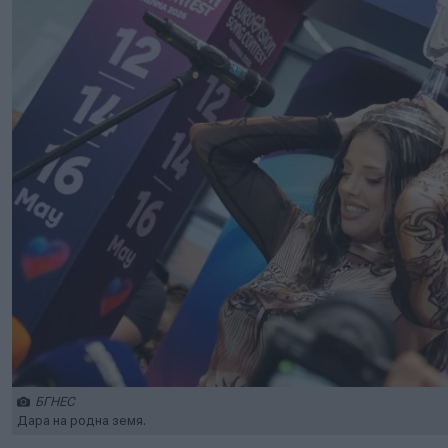
БГНЕС
Дара на родна земя.