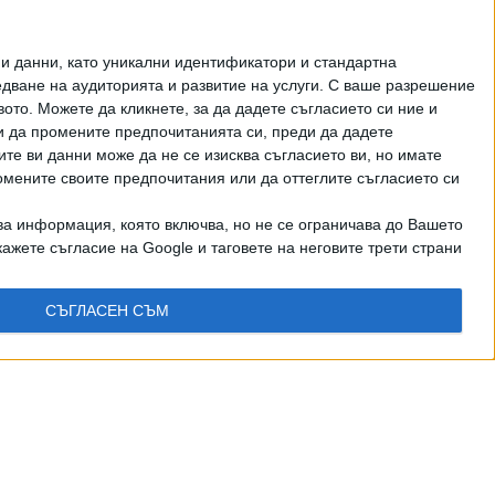
и данни, като уникални идентификатори и стандартна
ване на аудиторията и развитие на услуги.
С ваше разрешение
то. Можете да кликнете, за да дадете съгласието си ние и
и да промените предпочитанията си, преди да дадете
ите ви данни може да не се изисква съгласието ви, но имате
омените своите предпочитания или да оттеглите съгласието си
ва информация, която включва, но не се ограничава до Вашето
ажете съгласие на Google и таговете на неговите трети страни
СЪГЛАСЕН СЪМ
рично писмено разрешение на СЕГА АД