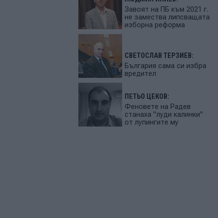
Завоят на ПБ към 2021 г.
не замества липсващата
изборна реформа
СВЕТОСЛАВ ТЕРЗИЕВ:
България сама си избра
вредител
ПЕТЬО ЦЕКОВ:
Феновете на Радев
станаха "луди калинки"
от лупингите му