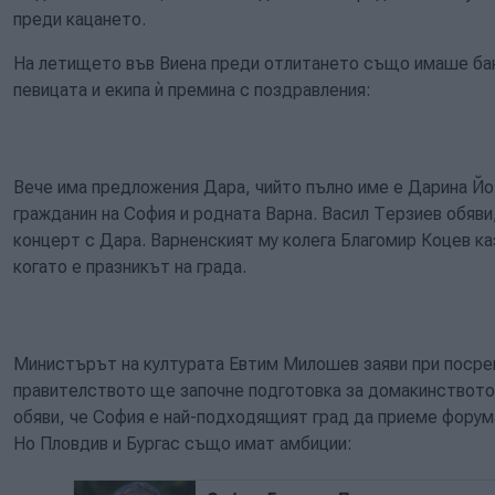
преди кацането.
На летището във Виена преди отлитането също имаше банг
певицата и екипа ѝ премина с поздравления:
Вече има предложения Дара, чийто пълно име е Дарина Йо
гражданин на София и родната Варна. Васил Терзиев обяви
концерт с Дара. Варненският му колега Благомир Коцев каз
когато е празникът на града.
Министърът на културата Евтим Милошев заяви при посре
правителството ще започне подготовка за домакинството 
обяви, че София е най-подходящият град да приеме форума 
Но Пловдив и Бургас също имат амбиции: