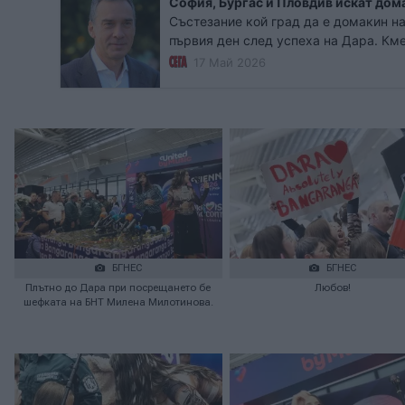
София, Бургас и Пловдив искат дом
Състезание кой град да е домакин на
първия ден след успеха на Дара. Кме
Пловдив заявиха желание. България 
17 Май 2026
домакин.
БГНЕС
БГНЕС
Плътно до Дара при посрещането бе
Любов!
шефката на БНТ Милена Милотинова.