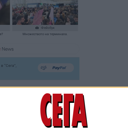
Фейсбук
е?
Множеството на терминала.
в “Сега”,