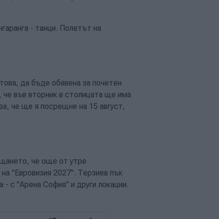
аранга - танци. Полетът на
това, да бъде обявена за почетен
, че във вторник в столицата ще има
а, че ще я посрещне на 15 август,
щането, че още от утре
на "Евровизия 2027". Терзиев пък
- с "Арена София" и други локации.