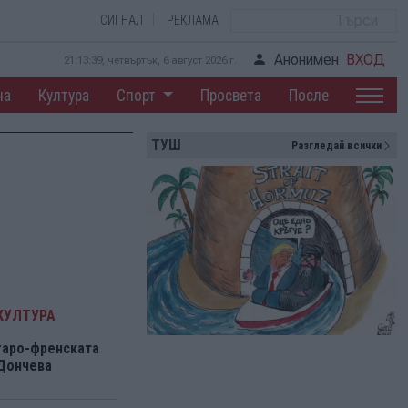
СИГНАЛ
РЕКЛАМА
Анонимен
ВХОД
21:13:40, четвъртък, 6 август 2026 г.
на
Култура
Спорт
Просвета
После
ТУШ
Разгледай всички
КУЛТУРА
гаро-френската
 Дончева