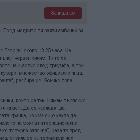
Запиши се
. Пред медиите тя заяви амбиции за
л Левски" около 18.25 часа. На
пънат червен килим. Тя го бе
вете на щастие след триумфа, а той
, кукери, множество официални лица,
аранга", разбира се! Всичко това
всички, които са тук. Нямам търпение
цял живот. Да се насладя, да
вата крачка, но има още какво да
ачалото на моята интернационална
чко тепърва започва“, каза тя пред
ика, стекла се на терминала час