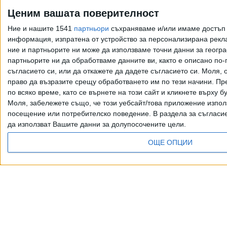
Израел ще участва в
Ценим вашата поверителност
българската
"Евровизия"
Ние и нашите 1541
партньори
съхраняваме и/или имаме достъп д
информация, изпратена от устройство за персонализирана рекла
15 Юли 2026
ние и партньорите ни може да използваме точни данни за геогра
партньорите ни да обработваме данните ви, както е описано по
съгласието си, или да откажете да дадете съгласието си.
Моля, о
право да възразите срещу обработването им по тези начини. Пре
ВМС на САЩ направиха
по всяко време, като се върнете на този сайт и кликнете върху б
от "Бангаранга" жесток
Моля, забележете също, че този уебсайт/това приложение изпол
метъл
посещение или потребителско поведение. В раздела за съгласие 
02 Юли 2026
да използват Вашите данни за долупосочените цели.
ОЩЕ ОПЦИИ
Още по темата
Всички права запазени. Възпроизвеж