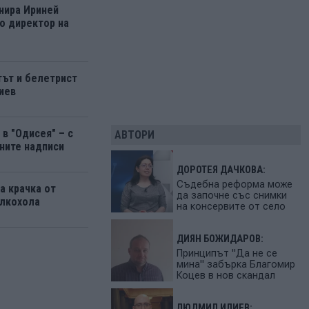
нира Ириней
о директор на
ът и белетрист
иев
в "Одисея" – с
АВТОРИ
ните надписи
ДОРОТЕЯ ДАЧКОВА:
Съдебна реформа може
а крачка от
да започне със снимки
алкохола
на консервите от село
ДИЯН БОЖИДАРОВ:
Принципът "Да не се
мина" забърка Благомир
Коцев в нов скандал
ЛЮДМИЛ ИЛИЕВ: