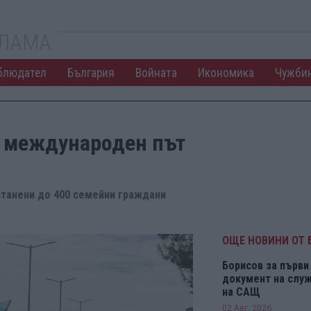
КЛАМА
блюдател
България
Войната
Икономика
Чужби
а международен път
станени до 400 семейни граждани
ОЩЕ НОВИНИ ОТ 
Борисов за първи 
документ на служ
на САЩ
02 Авг. 2026