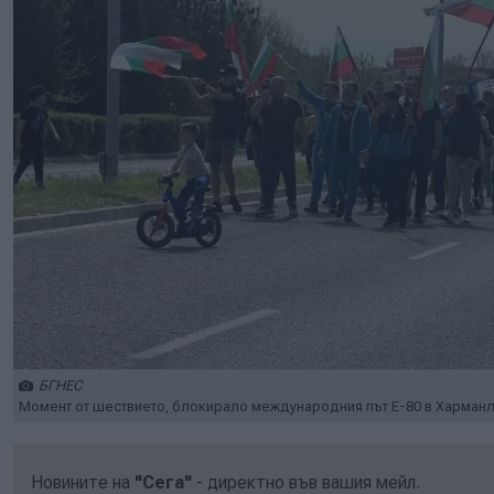
БГНЕС
Момент от шествието, блокирало международния път Е-80 в Харманл
Новините на
"Сега"
- директно във вашия мейл.