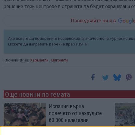
решение тези центрове в страната да бъдат охранявани о
Последвайте ни и в
Ако искате да подкрепите независимата и качествена журналистика 
можете да направите дарение през PayPal
,
Ключови думи:
Харманли
мигранти
Още новини по темата
Испания върна
повечето от нахлулите
60 000 нелегални
мигранти