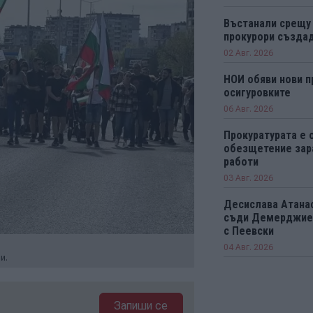
Въстанали срещу
прокурори създад
02 Авг. 2026
НОИ обяви нови п
осигуровките
06 Авг. 2026
Прокуратурата е 
обезщетение зар
работи
03 Авг. 2026
Десислава Атанас
съди Демерджиев
с Пеевски
04 Авг. 2026
и.
Запиши се