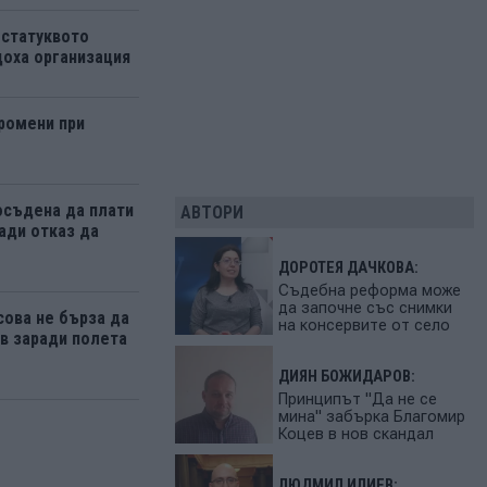
 статуквото
оха организация
ромени при
осъдена да плати
АВТОРИ
ади отказ да
ДОРОТЕЯ ДАЧКОВА:
Съдебна реформа може
да започне със снимки
ова не бърза да
на консервите от село
 заради полета
ДИЯН БОЖИДАРОВ:
Принципът "Да не се
мина" забърка Благомир
Коцев в нов скандал
ЛЮДМИЛ ИЛИЕВ: