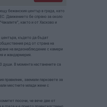
рещу бежанския център в града, като
ЕС. Движението бе спряно за около
Чакалите", както и от Хасково и
а центъра, където да бъдат
 обществения ред от страна на
иране на видеонаблюдение с камери
ия и жандармерия.
00 души. В момента настанените са
я правилник, заемали парковете за
явали местните млади жени с
комитет посочи, че вече две от
а в града и е прието правителствено