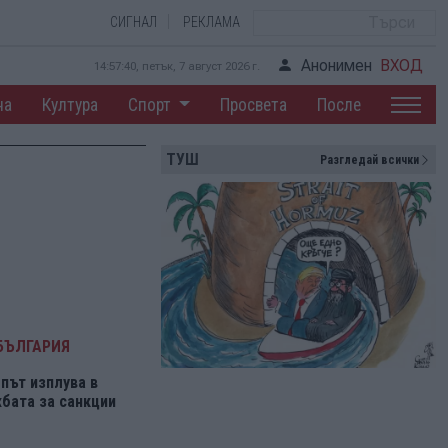
СИГНАЛ
РЕКЛАМА
Анонимен
ВХОД
14:57:40, петък, 7 август 2026 г.
на
Култура
Спорт
Просвета
После
ТУШ
Разгледай всички
БЪЛГАРИЯ
път изплува в
бата за санкции