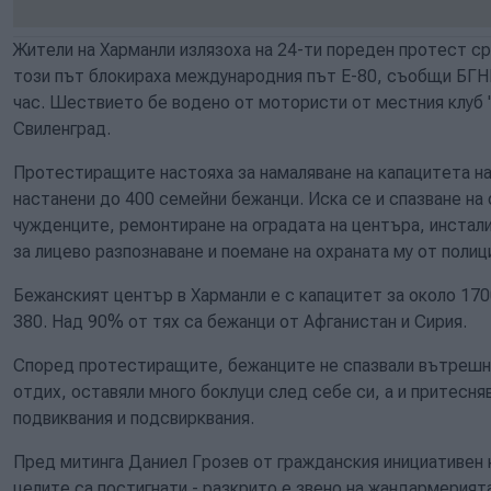
Жители на Харманли излязоха на 24-ти пореден протест с
този път блокираха международния път Е-80, съобщи БГН
час. Шествието бе водено от мотористи от местния клуб "
Свиленград.
Протестиращите настояха за намаляване на капацитета н
настанени до 400 семейни бежанци. Иска се и спазване на
чужденците, ремонтиране на оградата на центъра, инстал
за лицево разпознаване и поемане на охраната му от полиц
Бежанският център в Харманли е с капацитет за около 17
380. Над 90% от тях са бежанци от Афганистан и Сирия.
Според протестиращите, бежанците не спазвали вътрешни
отдих, оставяли много боклуци след себе си, а и притесн
подвиквания и подсвирквания.
Пред митинга Даниел Грозев от гражданския инициативен 
целите са постигнати - разкрито е звено на жандармерият