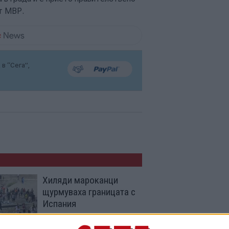
т МВР.
в “Сега”,
Хиляди мароканци
щурмуваха границата с
Испания
30 Юли 2026