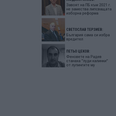
Завоят на ПБ към 2021 г.
не замества липсващата
изборна реформа
СВЕТОСЛАВ ТЕРЗИЕВ:
България сама си избра
вредител
ПЕТЬО ЦЕКОВ:
Феновете на Радев
станаха "луди калинки"
от лупингите му