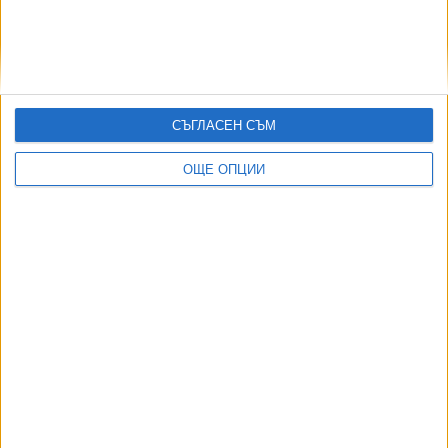
Прокуратурата е осъдена да плати обезщетение заради
отказ да работи
03 Авг. 2026
Огромен американски военен самолет стигна и до
Бургас
СЪГЛАСЕН СЪМ
02 Авг. 2026
ОЩЕ ОПЦИИ
ТУШ
Разгледай всички