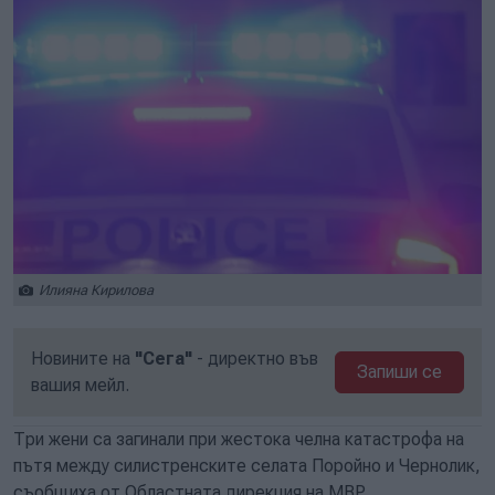
Илияна Кирилова
Новините на
"Сега"
- директно във
Запиши се
вашия мейл.
Три жени са загинали при жестока челна катастрофа на
пътя между силистренските селата Поройно и Чернолик,
съобщиха от Областната дирекция на МВР.