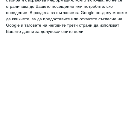
Още новини по темата
ограничава до Вашето посещение или потребителско
поведение. В раздела за съгласие за Google по-долу можете
Автобус 204 от катастрофата в София е бил с
да кликнете, за да предоставите или откажете съгласие на
изправни спирачки
Google и таговете на неговите трети страни да използват
29 Юли 2026
Вашите данни за долупосочените цели.
Експерт отхвърли версията за отказали
спирачки на автобус №204
28 Юли 2026
Шофьорът от катастрофата в София е с 4 фиша
за превишена скорост
27 Юли 2026