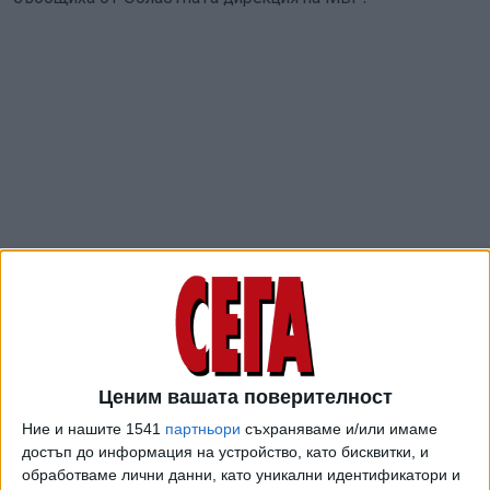
Сигналът за инцидента е подаден на телефон 112 днес
малко след 12:00 ч.. При катастрофата челно са се
ударили два леки автомобила "Фолксваген" и "Ауди". На
Ценим вашата поверителност
място са загинали 43-годишна жена, която е управлявала
Ние и нашите 1541
партньори
съхраняваме и/или имаме
"Фолксваген"-а, и двете й спътнички - на 38 и 39 години.
достъп до информация на устройство, като бисквитки, и
Шофьорът на другия автомобил също е пострадал и е
обработваме лични данни, като уникални идентификатори и
транспортиран в силистренската болница.