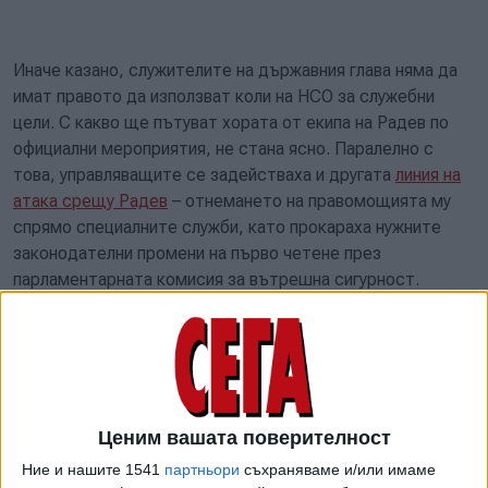
Иначе казано, служителите на държавния глава няма да
имат правото да използват коли на НСО за служебни
цели. С какво ще пътуват хората от екипа на Радев по
официални мероприятия, не стана ясно. Паралелно с
това, управляващите се задействаха и другата
линия на
атака срещу Радев
– отнемането на правомощията му
спрямо специалните служби, като прокараха нужните
законодателни промени на първо четене през
парламентарната комисия за вътрешна сигурност.
Повод за поправките в Закона за НСО стана едно
посещение на президента във Варна през август т.г., при
който той дойде с кортеж от 7 автомобила. Така поне
твърдеше самият
Калин Стоянов
, който обяви, че
Радев използва НСО като "таксиметрова фирма", а след
Ценим вашата поверителност
това внесе споменатата поправка в закона. Сега това
Ние и нашите 1541
партньори
съхраняваме и/или имаме
става пореден епизод от войната между "Новото начало"