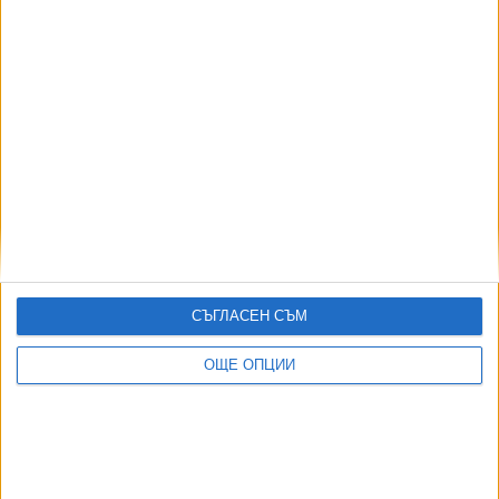
Радев се скри зад търговските дружества за
"Боташ"
06 Авг. 2026
Радев "забрани" да го критикуват от плажа
05 Авг. 2026
СЪГЛАСЕН СЪМ
Човекът зад втория мандат на Радев
предупреждава за нов удар по БСП
ОЩЕ ОПЦИИ
28 Юли 2026