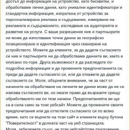
достъп до информация на устройство, като бисквитки, и
и "Дондуков" 2.
обработваме лични данни, като уникални идентификатори и
стандартна информация, изпратена от устройство за
Днес в пленарната зала Стоянов заяви, че иска да се
персонализирана реклама и съдържание, измерване на
поправи пропуск, който позволява на президентските
рекламата и съдържанието, изследване на аудиторията и
служители да се възползват от привилегии, предвидени
развитие на услуги.
С ваше разрешение ние и партньорите
за друг кръг от хора.
ни може да използваме точни данни за географско
позициониране и идентификация чрез сканиране на
Това предизвика повсеместен отпор от страна на
устройството. Можете да кликнете, за да дадете съгласието
опозицията. Лидерът на "Възраждане"
Костадин
си ние и партньорите ни да обработваме данните ви, както е
описано по-горе. Друга възможност е да разгледате по-
Костадинов
коментира, че ДПС-НН иска да уязви
подробна информация и да промените предпочитанията си,
президента. В същия дух говори и
Юлиана Матеева
от
преди да дадете съгласието си, или да откажете да дадете
"Величие". "Това е фигурата с най-високия обществен
съгласието си.
Моля, обърнете внимание, че за част от
рейтинг, от който очевидно "Новото начало" се дразни.
начините на обработване на личните ви данни може да не се
Дори да го накарате да ходи пеша, хората на ръце ще го
изисква съгласието ви, но имате право да възразите срещу
носят", допълни Матеева. "Вие взехте държавата и сега
обработването им по тези начини. Предпочитанията ви ще
се циганите за няколко коли. Държите се като деребеи и
са в сила само за този уебсайт. Можете да промените своите
предпочитания или да оттеглите съгласието си по всяко
загубихте всякаква мярка", включи се и съпартийката й
време, като се върнете на този сайт и кликнете върху бутона
Красимира Катинчарова
срещу "Новото начало".
"Поверителност" в долната част на уеб страницата.
Моля, забележете също, че този уебсайт/това приложение