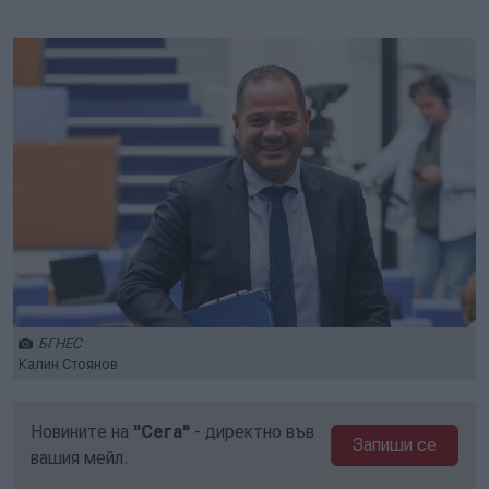
Play
Mute
Setti
БГНЕС
Калин Стоянов
Новините на
"Сега"
- директно във
Запиши се
вашия мейл.