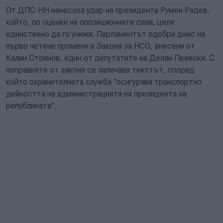
От ДПС-НН нанесоха удар на президента Румен Радев,
който, по оценки на опозиционните сили, цели
единствено да го унижи. Парламентът одобри днес на
първо четене промени в Закона за НСО, внесени от
Калин Стоянов, един от депутатите на Делян Пеевски. С
поправките от закона се заличава текстът, според
който охранителната служба "осигурява транспортно
дейността на администрацията на президента на
републиката".