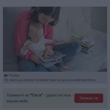
Play
Mute
Setti
Pixabay
ПБ смята да отвори голямата тема за срока на майчинството.
Новините на
"Сега"
- директно във
Запиши се
вашия мейл.