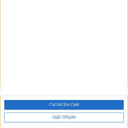
Още по темата
ОЩЕ НОВИНИ ОТ БЪЛГАРИЯ
НОИ обяви нови промени при осигуровките
06 Авг. 2026
МО: В България най-вероятно се е взривил украински
дрон примамка
08 Авг. 2026
София закрива временно 3 трамвайни линии
05 Авг. 2026
СЪГЛАСЕН СЪМ
Съдът образува 12 дела срещу заповедите за събаряне
ОЩЕ ОПЦИИ
в „Баба Алино“
05 Авг. 2026