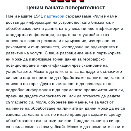
върнат на работа по-рано. „Аз съм имал разговори с
Ценим вашата поверителност
много майки. Те предпочитат да работят. Не искат да
стоят вкъщи, но част от тях стоят вкъщи, защото няма
Ние и нашите 1541
партньори
съхраняваме и/или имаме
достъп до информация на устройство, като бисквитки, и
ясли за децата им“, коментира депутатът. Той заяви, че
обработваме лични данни, като уникални идентификатори и
ще бъдат предложени конкретни мерки за справяне с
стандартна информация, изпратена от устройство за
този проблем, както и за ограничаване на
персонализирана реклама и съдържание, измерване на
дискриминацията срещу жени в детеродна възраст на
рекламата и съдържанието, изследване на аудиторията и
пазара на труда.
развитие на услуги.
С ваше разрешение ние и партньорите
ни може да използваме точни данни за географско
Майчинството в България е две години. През първата
позициониране и идентификация чрез сканиране на
година майката получава 90% от среднодневното брутно
устройството. Можете да кликнете, за да дадете съгласието
трудово възнаграждение или среднодневния
си ние и партньорите ни да обработваме данните ви, както е
описано по-горе. Друга възможност е да разгледате по-
осигурителен доход, върху който са внесени или
подробна информация и да промените предпочитанията си,
дължими осигурителни вноски, т.е. на практика цялата си
преди да дадете съгласието си, или да откажете да дадете
заплата. През втората година обезщетението е доста
съгласието си.
Моля, обърнете внимание, че за част от
по-ниско – в момента е 398.81 евро, като не е
начините на обработване на личните ви данни може да не се
увеличавано заради липсата на бюджетни закони. Има
изисква съгласието ви, но имате право да възразите срещу
стимули за предсрочно връщане на работа, като в тези
обработването им по тези начини. Предпочитанията ви ще
случаи майката получава 50% от заплатата си заедно с
са в сила само за този уебсайт. Можете да промените своите