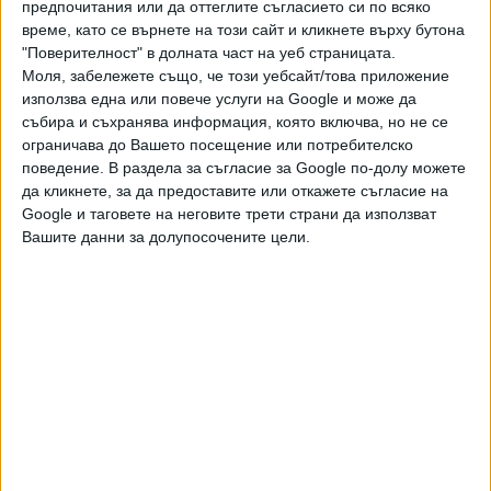
предпочитания или да оттеглите съгласието си по всяко
обезщетението.
време, като се върнете на този сайт и кликнете върху бутона
В ЕС България се откроява с най-дългото майчинство,
"Поверителност" в долната част на уеб страницата.
Моля, забележете също, че този уебсайт/това приложение
като във всички останали държави то е под 1 година.
използва една или повече услуги на Google и може да
събира и съхранява информация, която включва, но не се
Последвайте ни и в
ограничава до Вашето посещение или потребителско
поведение. В раздела за съгласие за Google по-долу можете
да кликнете, за да предоставите или откажете съгласие на
Ако искате да подкрепите независимата
Google и таговете на неговите трети страни да използват
и качествена журналистика в “Сега”,
Вашите данни за долупосочените цели.
можете да направите дарение през
PayPal
,
Ключови думи:
майчинство
отпуск по майчинство
Още новини по темата
ПБ обмисля 75% обезщетение на майките, които