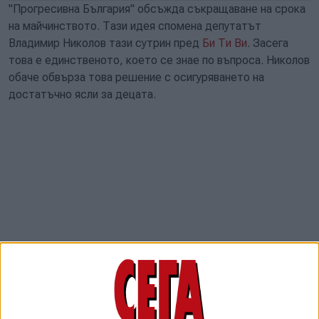
"Прогресивна България" обсъжда съкращаване на срока
на майчинството. Тази идея спомена депутатът
Владимир Николов тази сутрин пред
Би Ти Ви
. Засега
това е единственото, което се знае по въпроса. Николов
обаче обвърза това решение с осигуряването на
достатъчно ясли за децата.
Според Николов много жени биха предпочели да се