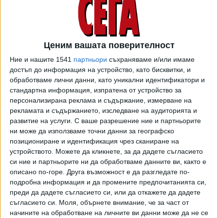
за осемте месеца в ареста младежът не е поправил
поведението си. Ако е на свобода, той може да извърши
ново престъпление, защото е общественоопасен,
мотивира се още съдът.
Ценим вашата поверителност
Ние и нашите 1541
партньори
съхраняваме и/или имаме
Защитниците на Васил Михайлов коментираха, че
достъп до информация на устройство, като бисквитки, и
обвинението е тенденциозно. Освен това ставало дума
обработваме лични данни, като уникални идентификатори и
за прояви от битов характер. "Водят го като маймуна на
стандартна информация, изпратена от устройство за
синджир и така му нарушават достойнството",
персонализирана реклама и съдържание, измерване на
коментира защитата, цитирана от БТА.
рекламата и съдържанието, изследване на аудиторията и
развитие на услуги.
С ваше разрешение ние и партньорите
Прокуратурата представи в съда и справка, според
ни може да използваме точни данни за географско
която срещу Михайлов е започнало още едно
позициониране и идентификация чрез сканиране на
разследване - този път за побой в Созопол, довел до
устройството. Можете да кликнете, за да дадете съгласието
средна телесна повреда. Има нож с негова ДНК, ползвал
си ние и партньорите ни да обработваме данните ви, както е
описано по-горе. Друга възможност е да разгледате по-
е бокс.
подробна информация и да промените предпочитанията си,
В края на декември 2022 г. прокуратурата внесе в СРС
преди да дадете съгласието си, или да откажете да дадете
съгласието си.
Моля, обърнете внимание, че за част от
обвинителен акт срещу Михайлов за 8 престъпления
начините на обработване на личните ви данни може да не се
- нанасяне на средни телесни повреди на трима души,