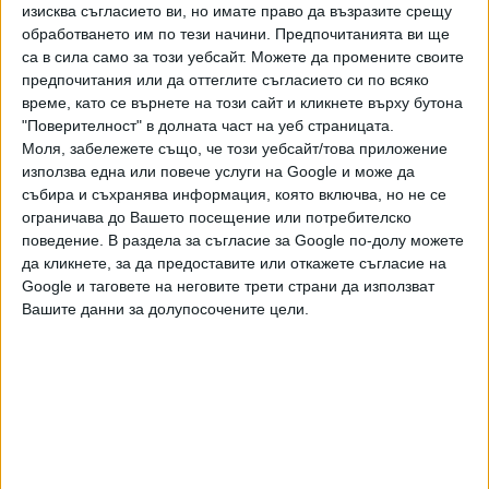
изисква съгласието ви, но имате право да възразите срещу
леки телесни повреди по хулигански подбуди на други
обработването им по тези начини. Предпочитанията ви ще
двама, за непристойни действия, грубо нарушаващи
са в сила само за този уебсайт. Можете да промените своите
обществения ред и за закана с убийство. За една
предпочитания или да оттеглите съгласието си по всяко
седмица петима съдии си направиха отвод и отказаха да
време, като се върнете на този сайт и кликнете върху бутона
гледат делото. Най-сетне обаче, то се падна на
"Поверителност" в долната част на уеб страницата.
Моля, забележете също, че този уебсайт/това приложение
магистрат, който не се оттегли. На 28 февруари е
използва една или повече услуги на Google и може да
насрочено разпоредителното заседание по делото.
събира и съхранява информация, която включва, но не се
ограничава до Вашето посещение или потребителско
От края на януари Михайлов има и нови две обвинения -
поведение. В раздела за съгласие за Google по-долу можете
че се е заканил с убийство на В.В. и му нанесъл удари с
да кликнете, за да предоставите или откажете съгласие на
неустановен до момента твърд предмет и с юмрук в
Google и таговете на неговите трети страни да използват
областта на главата.
Вашите данни за долупосочените цели.
Последвайте ни и в
Ако искате да подкрепите независимата
и качествена журналистика в “Сега”,
можете да направите дарение през
PayPal