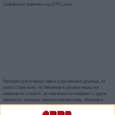
Софийският районен съд (СРС) днес.
Прокуратурата представи в съда няколко доклада, от
които става ясно, че Михайлов е рисувал нацистки
символи по стените, затова влязъл в конфликт с други
лишени от свобода, нападал надзиратели, обиждал и
администрацията на ареста. Затова е преместен от
ареста в София в този в Бобов Дол. Така съдът прие, че