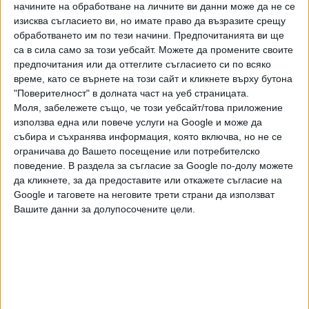
се мотивира има ли достатъчно данни за престъпление.
начините на обработване на личните ви данни може да не се
Ако отговорът е положителен, трябва да се образува
изисква съгласието ви, но имате право да възразите срещу
обработването им по тези начини. Предпочитанията ви ще
разследване.
са в сила само за този уебсайт. Можете да промените своите
предпочитания или да оттеглите съгласието си по всяко
Руското посолство в София
време, като се върнете на този сайт и кликнете върху бутона
събира дарения за войната
"Поверителност" в долната част на уеб страницата.
Руското посолство в София
Моля, забележете също, че този уебсайт/това приложение
започна благотворителна
използва една или повече услуги на Google и може да
кампания за събиране на
28 Юни 2022
събира и съхранява информация, която включва, но не се
средства в помощ за руските
ограничава до Вашето посещение или потребителско
военни, участващи във войната
Безпрецедентно: България гони
поведение. В раздела за съгласие за Google по-долу можете
в Украйна, наричана от Кремъл
70 руски дипломати
да кликнете, за да предоставите или откажете съгласие на
"специална военна операция".
България отзовава 70 руски
Google и таговете на неговите трети страни да използват
Това се вижда от пост на
дипломати. Новината съобщи
Вашите данни за долупосочените цели.
руската мисия във Фейсбук.
изненадващо премиерът в
28 Юни 2022
оставка Кирил Петков днес в
Народното събрание. В
посолството в София
работят 114 дипломатически
Последвайте ни и в
служители, което означава
драстично орязване на