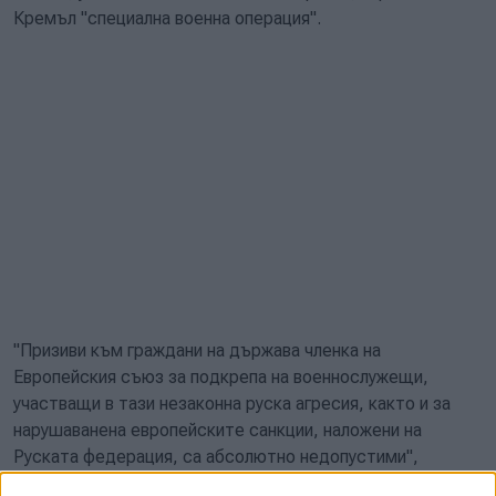
Кремъл "специална военна операция".
"Призиви към граждани на държава членка на
Европейския съюз за подкрепа на военнослужещи,
участващи в тази незаконна руска агресия, както и за
нарушаванена европейските санкции, наложени на
Руската федерация, са абсолютно недопустими",
категорични са от ведомството.