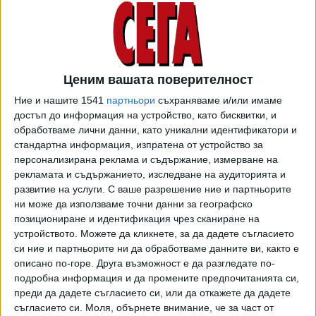
От там посочват още, че банкови преводи към
посочените от Руското посолство сметки няма как да
бъдат извършени, тъй като те са обект на
ограничителни мерки на Европейския съюз. "България
Ценим вашата поверителност
напомня позицията си, че категорично осъждаме руската
Ние и нашите 1541
партньори
съхраняваме и/или имаме
агресия срещу Украйна, която представлява грубо
достъп до информация на устройство, като бисквитки, и
нарушение на международното право", казват от
обработваме лични данни, като уникални идентификатори и
Външно.
стандартна информация, изпратена от устройство за
персонализирана реклама и съдържание, измерване на
Междувременно адвокат Стоян Мадин обяви, че е
рекламата и съдържанието, изследване на аудиторията и
сезирал прокуратурата по случая да провери дали има
развитие на услуги.
С ваше разрешение ние и партньорите
съучастие във военни престъпления под формата на
ни може да използваме точни данни за географско
помагачество от български граждани или чужденци,
позициониране и идентификация чрез сканиране на
устройството. Можете да кликнете, за да дадете съгласието
намиращи се в България, чрез предоставяне на
си ние и партньорите ни да обработваме данните ви, както е
финансови средства за подпомагане на руски военни,
описано по-горе. Друга възможност е да разгледате по-
които може да са извършили военни или други
подробна информация и да промените предпочитанията си,
международни престъпления. Веднъж сезирана,
преди да дадете съгласието си, или да откажете да дадете
прокуратурата е длъжна да образува поне проверка и да
съгласието си.
Моля, обърнете внимание, че за част от