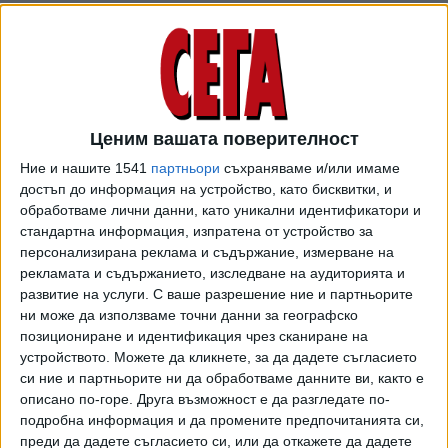
Каталуния Mossos d´Esquadra и специализираното звено
за борба с корупцията към испанската прокуратура
разследват дали премиерът Бойко Борисов има
отношение към "международна схема за пране на пари",
през която от 2013 г. в Испания са влезли 5 млн.
евро през две регистрирани в Барселона фирми - Numin
Ценим вашата поверителност
Invest SL и Emma BGS SL. Двете дружества са свързани
Ние и нашите 1541
партньори
съхраняваме и/или имаме
с бившата манекенка Борислава Йовчева.
достъп до информация на устройство, като бисквитки, и
обработваме лични данни, като уникални идентификатори и
Още през май 2019 г. обаче Елена Йончева, която сега е
стандартна информация, изпратена от устройство за
евродепутат, сезира тогавашния главен прокурор Сотир
персонализирана реклама и съдържание, измерване на
Цацаров по този казус. Прокуратурата не постигна
рекламата и съдържанието, изследване на аудиторията и
резултати по тази проверка, но след публикацията в "Ел
развитие на услуги.
С ваше разрешение ние и партньорите
ни може да използваме точни данни за географско
Периодико", се самосезира. Вече 2 месеца обаче няма
позициониране и идентификация чрез сканиране на
никаква информация какво се върши по тази проверка.
устройството. Можете да кликнете, за да дадете съгласието
си ние и партньорите ни да обработваме данните ви, както е
Барселонагейт зацикли между
описано по-горе. Друга възможност е да разгледате по-
прокуратурата и КПКОНПИ
подробна информация и да промените предпочитанията си,
2 месеца след като се
преди да дадете съгласието си, или да откажете да дадете