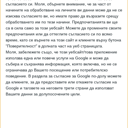
самосезира по скандала
съгласието си.
Моля, обърнете внимание, че за част от
"Барселонагейт" прокуратурата
27 Апр. 2020
начините на обработване на личните ви данни може да не се
още не е приключила
изисква съгласието ви, но имате право да възразите срещу
проверката.
Преписката, образувана след като прокуратурата се
обработването им по тези начини. Предпочитанията ви ще
сезира сама по испанската публикация, е в
са в сила само за този уебсайт. Можете да промените своите
Специализираната прокуратура. Електронният регистър
предпочитания или да оттеглите съгласието си по всяко
време, като се върнете на този сайт и кликнете върху бутона
на преписките показва, че на 3 април спецпрокуратурата
"Поверителност" в долната част на уеб страницата.
е възложила проверката на друг орган. Не става ясно
Моля, забележете също, че този уебсайт/това приложение
обаче кой е той. Би могло да е антикорупционната
използва една или повече услуги на Google и може да
комисия КПКОНПИ, може да е НАП, или друга
събира и съхранява информация, която включва, но не се
институция.
ограничава до Вашето посещение или потребителско
поведение. В раздела за съгласие за Google по-долу можете
По-старата проверка, тази по сигнала на Йончева, е във
да кликнете, за да предоставите или откажете съгласие на
Върховната касационната прокуратура. Според
Google и таговете на неговите трети страни да използват
електронното деловодство на държавното обвинение на
Вашите данни за долупосочените цели.
22 август 2019 г. прокуратурата е прехвърлила топката
към антикорупционната комисия КПКОНПИ, която сега
се оглавява от Цацаров. Там следите на проверката се
губят.