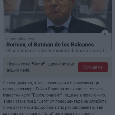
Новините на
"Сега"
- директно във
Запиши се
вашия мейл.
Разследването, което полицията в Каталуния води
срещу премиера Бойко Борисов по скандала, станал
известен като "Барселонагейт", още не е приключило.
Това казаха пред "Сега" от прессцентъра на службата.
Бяха отказани и подробности по разследването, тъй
като още е висящо. "Сега" още чака отговори от