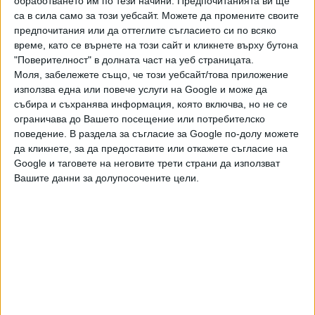
обработването им по тези начини. Предпочитанията ви ще
тогава лично Димитров защити проекта с внушителен
са в сила само за този уебсайт. Можете да промените своите
мотив - подпомагал изграждането на булевард
предпочитания или да оттеглите съгласието си по всяко
„Северен“, тъй като позволява трасето да мине през
време, като се върнете на този сайт и кликнете върху бутона
частните терени. Главният архитект Яна Желязкова пък
"Поверителност" в долната част на уеб страницата.
каза, че ширината - 32 метра, две платна с по три ленти
Моля, забележете също, че този уебсайт/това приложение
и т.н., ще улесни цялостната комуникация в посока
използва една или повече услуги на Google и може да
събира и съхранява информация, която включва, но не се
изток-запад на града.
ограничава до Вашето посещение или потребителско
поведение. В раздела за съгласие за Google по-долу можете
Последвайте ни и в
да кликнете, за да предоставите или откажете съгласие на
Google и таговете на неговите трети страни да използват
Вашите данни за долупосочените цели.
Ако искате да подкрепите независимата
и качествена журналистика в “Сега”,
можете да направите дарение през
PayPal
,
,
,
Ключови думи:
Пловдив
застрояване
презастрояване
жилищен
,
комплекс
Костадин Димитров