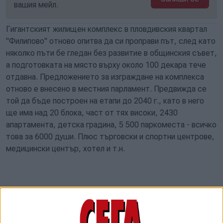
вашия мейл.
Гигантският жилищен комплекс в пловдивския квартал
"Филипово" отново опитва да си проправи път, след като
няколко пъти бе гледан без развитие в общинския съвет,
а подготовката на място върху около 100 декара тече
отдавна. Предложението за изграждане на комплекса
отново е внесено в местния парламент. Предвижда се
той да бъде построен на етапи до 2040 г., като в него
ще има над 20 блока, част от тях високи, 2430
апартамента, детска градина, 5 500 паркоместа - всичко
това за 6000 души. Плюс търговски и спортни центрове,
медицински център, хотел и т.н.