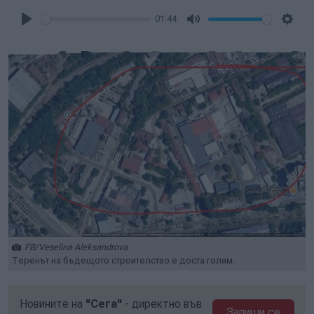
01:44
Play
Mute
Setti
FB/Veselina Aleksandrova
Теренът на бъдещото строителство е доста голям.
Новините на
"Сега"
- директно във
Запиши се