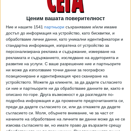
Ценим вашата поверителност
Ние и нашите 1541
партньори
съхраняваме и/или имаме
достъп до информация на устройство, като бисквитки, и
обработваме лични данни, като уникални идентификатори и
Конкретно теренът е край булевард "Дунав", жп линията
стандартна информация, изпратена от устройство за
и улица "Победа". Това е бивша индустриална зона край
персонализирана реклама и съдържание, измерване на
рекламата и съдържанието, изследване на аудиторията и
гара Филипово, окрупнена постепенно от инвеститорите.
развитие на услуги.
С ваше разрешение ние и партньорите
Според сайта "Под тепето" зад проекта е компанията
ни може да използваме точни данни за географско
"Галакси".
позициониране и идентификация чрез сканиране на
устройството. Можете да кликнете, за да дадете съгласието
Последно темата бе гледана през зимата, когато
си ние и партньорите ни да обработваме данните ви, както е
проектът не бе одобрен в комисиите на общинския
описано по-горе. Друга възможност е да разгледате по-
съвет и бе изтеглен от кмета Костадин Димитров.
подробна информация и да промените предпочитанията си,
Съветниците казаха, че липсва анализ относно
преди да дадете съгласието си, или да откажете да дадете
социалната, здравната и образователна инфраструктура
съгласието си.
Моля, обърнете внимание, че за част от
за предвижданото население. Твърди се, че при новото
начините на обработване на личните ви данни може да не се
изисква съгласието ви, но имате право да възразите срещу
внасяне забележките са взети под внимание. Но още