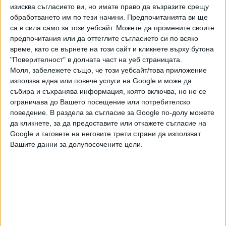
на държавата по делото за конфискация срещу него е
изисква съгласието ви, но имате право да възразите срещу
обработването им по тези начини. Предпочитанията ви ще
"шамар за КПКОНПИ". Той е сигурен, че оттеглянето на
са в сила само за този уебсайт. Можете да промените своите
част от исковете на държавата по делото му за
предпочитания или да оттеглите съгласието си по всяко
конфискация е свързано с предстоящата сделка за БТК,
време, като се върнете на този сайт и кликнете върху бутона
цитира го "Свободна Европа".
"Поверителност" в долната част на уеб страницата.
Моля, забележете също, че този уебсайт/това приложение
Съдът на ЕС отпуши делото за
използва една или повече услуги на Google и може да
конфискация от Цветан
събира и съхранява информация, която включва, но не се
След като процесът за
Василев
ограничава до Вашето посещение или потребителско
конфискация срещу бившия
поведение. В раздела за съгласие за Google по-долу можете
банкер Цветан Василев стоя на
19 Май 2020
да кликнете, за да предоставите или откажете съгласие на
трупчета 2 години, ще тръгне
Google и таговете на неговите трети страни да използват
отново. Това се вижда от
Вашите данни за долупосочените цели.
електронното деловодство на
Софийския градски съд, който
Последвайте ни и в
се занимава с казуса.
Ако искате да подкрепите независимата
и качествена журналистика в “Сега”,
можете да направите дарение през
PayPal