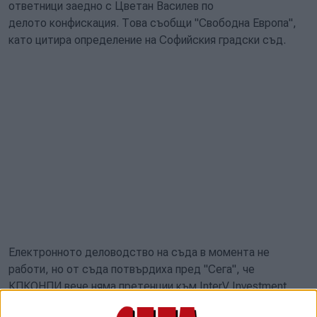
ответници заедно с Цветан Василев по
делото конфискация. Това съобщи "Свободна Европа",
като цитира определение на Софийския градски съд.
Електронното деловодство на съда в момента не
работи, но от съда потвърдиха пред "Сега", че
КПКОНПИ вече няма претенции към InterV Investment,
"Вива Телеком България" и БТК. Според "Свободна