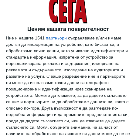
Европа" става дума за над 108.9 млн. лв. от InterV
Investment, над 124.9 млн. лв. от "Вива Телеком
България", 2163 лв. от БТК и повече от 62.5 млн. евро
"остатък от продажната цена в размер на 330 000 000
Ценим вашата поверителност
евро във връзка с продажбата на капитала на InterV
Investment".
Ние и нашите 1541
партньори
съхраняваме и/или имаме
достъп до информация на устройство, като бисквитки, и
Общият иск на КПКОНПИ срещу Цветан Василев,
обработваме лични данни, като уникални идентификатори и
семейството му и 24 свързани с него 24 дружества,
стандартна информация, изпратена от устройство за
персонализирана реклама и съдържание, измерване на
беше за 2.2 млрд. лв.
рекламата и съдържанието, изследване на аудиторията и
развитие на услуги.
С ваше разрешение ние и партньорите
Още в понеделник "Свободна Европа" е пратила въпроси
ни може да използваме точни данни за географско
на КПКОНПИ, на които до петък вечерта не е получила
позициониране и идентификация чрез сканиране на
отговор. Днес и "Сега" попита комисията, ръководена от
устройството. Можете да кликнете, за да дадете съгласието
бившия главен прокурор Сотир Цацаров, за оттегления
си ние и партньорите ни да обработваме данните ви, както е
иск и още чака отговор.
описано по-горе. Друга възможност е да разгледате по-
подробна информация и да промените предпочитанията си,
Според бившия мажоритарен собственик на КТБ и
преди да дадете съгласието си, или да откажете да дадете
основен подсъдим за източването на 206 млн. лв. от
съгласието си.
Моля, обърнете внимание, че за част от
банката Цветан Василев намаляването на претенциите
начините на обработване на личните ви данни може да не се