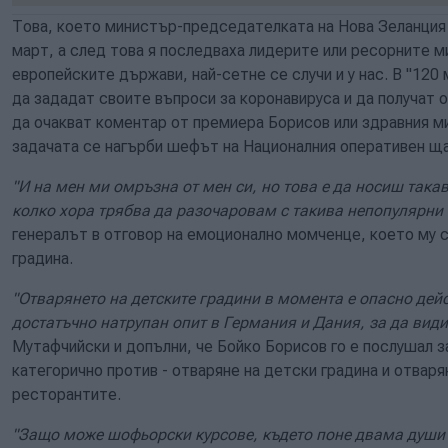
Това, което министър-председателката на Нова Зеланция
март, а след това я последваха лидерите или ресорните м
европейските държави, най-сетне се случи и у нас. В "120
да зададат своите въпроси за коронавируса и да получат о
да очакват коментар от премиера Борисов или здравния м
задачата се нагърби шефът на Националния оперативен ща
"И на мен ми омръзна от мен си, но това е да носиш така
колко хора трябва да разочаровам с такива непопулярни
генералът в отговор на емоционално момченце, което му с
градина.
"Отварянето на детските градини в момента е опасно дей
достатъчно натрупан опит в Германия и Дания, за да види
Мутафчийски и допълни, че Бойко Борисов го е послушал 
категорично против - отваряне на детски градина и отвар
ресторантите.
"Защо може шофьорски курсове, където поне двама души 