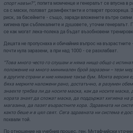
спорт навън?"
, попита момченце и генералът се впусна в 
са с маски, ползват дезинфектанти и отварят прозореца.
риск, за басейните - също, заради вложените вътре силни 
хигиена при съблекалните и душовете, уточни генералът.
се как могат лека-полека да бъдат възобновени трениров
Децата не пропуснаха и обичайния въпрос на възрастните 
почти нула заразени, а при над 1000 - се разхлабват.
"Това много често го слушам и няма нищо общо с истинат
положение на много минимален брой заразени – тези мерк
в другите страни и ние нямаме такъв бум. Моята версия е,
бяха мерките наложени рано, достатъчно, в разумен обем
знаехте трябва ли да носите маска, как да носите маска, 
хората знаят да сложат маска, да поддържат хигиена на 
магазина, да пазят възрастните хора. Здравната ни сист
както беше и в цял свят. Сега здравната ни система е дос
похвали той.
По отношение на учебния процес, ген. Мутафчийски уточни