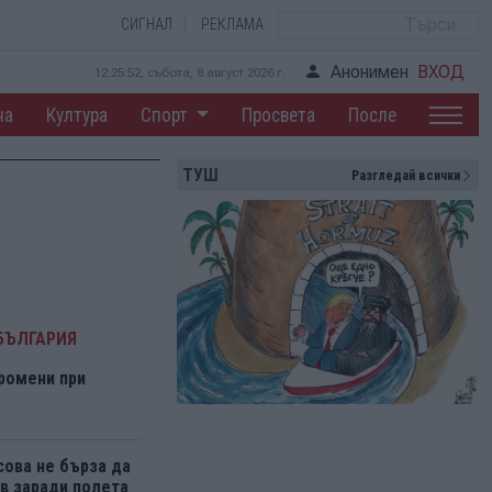
СИГНАЛ
РЕКЛАМА
Анонимен
ВХОД
12:25:52, събота, 8 август 2026 г.
на
Култура
Спорт
Просвета
После
ТУШ
Разгледай всички
БЪЛГАРИЯ
ромени при
ова не бърза да
 заради полета