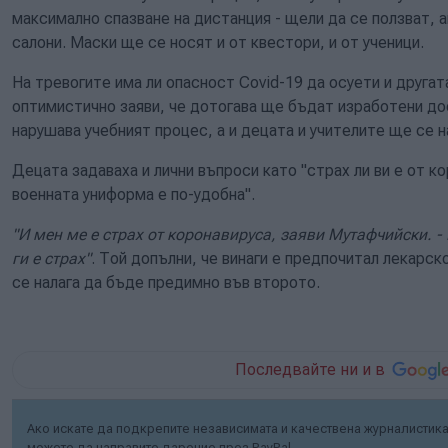
максимално спазване на дистанция - щели да се ползват, 
салони. Маски ще се носят и от квестори, и от ученици.
На тревогите има ли опасност Covid-19 да осуети и другат
оптимистично заяви, че дотогава ще бъдат изработени до
нарушава учебният процес, а и децата и учителите ще се на
Децата задаваха и лични въпроси като "страх ли ви е от ко
военната униформа е по-удобна".
"И мен ме е страх от коронавируса, заяви Мутафчийски. -
ги е страх"
. Той допълни, че винаги е предпочитал лекарск
се налага да бъде предимно във второто.
Последвайте ни и в
Ако искате да подкрепите независимата и качествена журналистика 
можете да направите дарение през PayPal