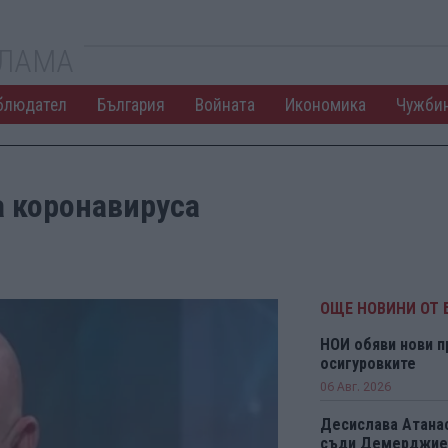
КЛАМА
блюдател
България
Войната
Икономика
Чужби
а коронавируса
ОЩЕ НОВИНИ ОТ 
НОИ обяви нови п
осигуровките
06 Авг. 2026
Десислава Атанас
съди Демерджиев