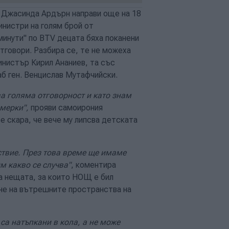
 Джасинда Ардърн направи още на 18
инистри на голям брой от
 минути" по BTV децата бяха поканени
тговори. Разбира се, те не можеха
инистър Кирил Ананиев, та със
б ген. Венцислав Мутафчийски.
ва голяма отговорност и като знам
 мерки",
прояви самоирония
е скара, че вече му липсва детската
ствие. През това време ще имаме
м какво се случва"
, коментира
за нещата, за които НОЩ е бил
яне на вътрешните пространства на
са натъпкани в кола, а не може