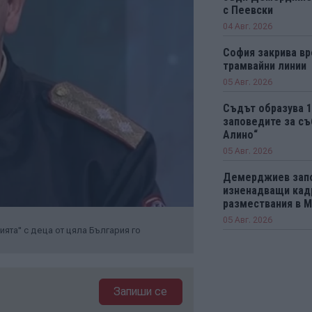
с Пеевски
04 Авг. 2026
София закрива вр
трамвайни линии
05 Авг. 2026
Съдът образува 
заповедите за съ
Алино“
05 Авг. 2026
Демерджиев зап
изненадващи кад
размествания в 
05 Авг. 2026
та" с деца от цяла България го
Запиши се