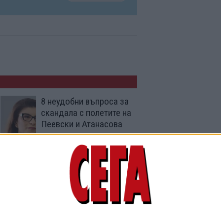
8 неудобни въпроса за
скандала с полетите на
Пеевски и Атанасова
07 Юли 2026
МЗ забранява захарта
за децата до 2 години
05 Май 2026