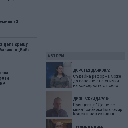
еменно 3
12 дела срещу
баряне в „Баба
АВТОРИ
ДОРОТЕЯ ДАЧКОВА:
очна
Съдебна реформа може
рови
да започне със снимки
МВР
на консервите от село
ДИЯН БОЖИДАРОВ:
Принципът "Да не се
мина" забърка Благомир
Коцев в нов скандал
ЛЮДМИЛ ИЛИЕВ: