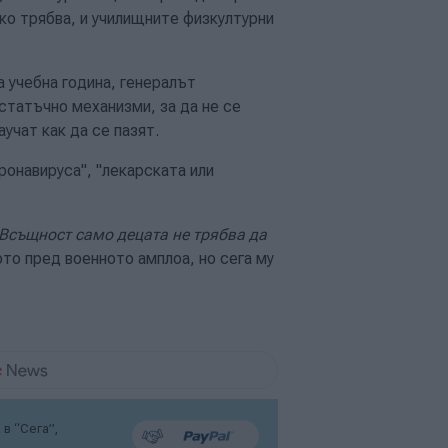
ако трябва, и училищните физкултурни
а учебна година, генералът
статъчно механизми, за да не се
учат как да се пазят.
ронавируса", "лекарската или
 Всъщност само децата не трябва да
ото пред военното амплоа, но сега му
в “Сега”,