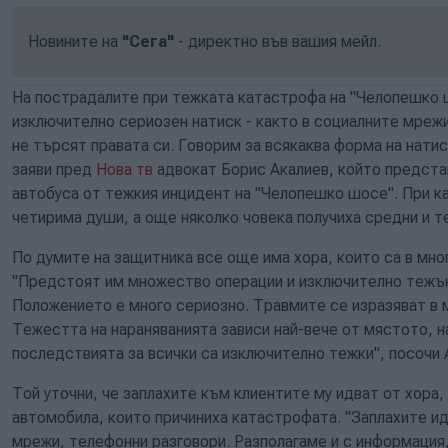
Новините на
"Сега"
- директно във вашия мейл.
На пострадалите при тежката катастрофа на "Челопешко ш
изключително сериозен натиск - както в социалните мрежи,
не търсят правата си. Говорим за всякаква форма на натис
заяви пред
Нова тв
адвокат Борис Акалиев, който предста
автобуса от тежкия инцидент на "Челопешко шосе". При к
четирима души, а още няколко човека получиха средни и т
По думите на защитника все още има хора, които са в мн
"Предстоят им множество операции и изключително тежъ
Положението е много сериозно. Травмите се изразяват в 
Тежестта на нараняванията зависи най-вече от мястото, на
последствията за всички са изключително тежки", посочи 
Той уточни, че заплахите към клиентите му идват от хора,
автомобила, които причиниха катастрофата. "Заплахите ид
мрежи, телефонни разговори. Разполагаме и с информация