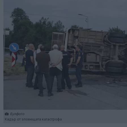
Булфото
Кадър от зловещата катастрофа