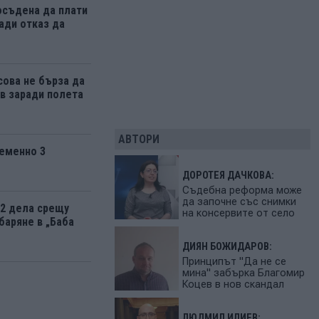
осъдена да плати
ади отказ да
ова не бърза да
 заради полета
АВТОРИ
еменно 3
ДОРОТЕЯ ДАЧКОВА:
Съдебна реформа може
да започне със снимки
12 дела срещу
на консервите от село
баряне в „Баба
ДИЯН БОЖИДАРОВ:
Принципът "Да не се
мина" забърка Благомир
Коцев в нов скандал
ЛЮДМИЛ ИЛИЕВ: