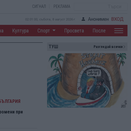
СИГНАЛ
РЕКЛАМА
Анонимен
ВХОД
02:01:01, събота, 8 август 2026 г.
на
Култура
Спорт
Просвета
После
ТУШ
Разгледай всички
БЪЛГАРИЯ
ромени при