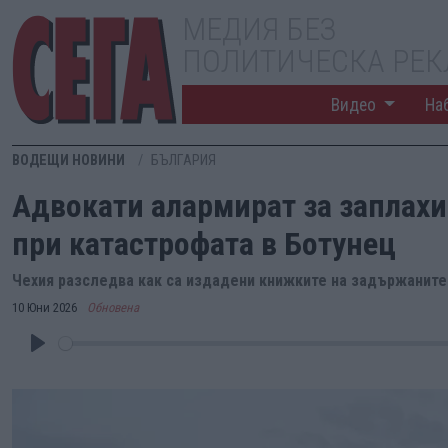
МЕДИЯ БЕЗ
ПОЛИТИЧЕСКА РЕ
Видео
На
ВОДЕЩИ НОВИНИ
БЪЛГАРИЯ
Адвокати алармират за заплах
при катастрофата в Ботунец
Чехия разследва как са издадени книжките на задържаните
10 Юни 2026
Обновена
Play