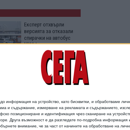
Експерт отхвърли
версията за отказали
спирачки на автобус
№204
28 Юли 2026
Арестуван е единият
водач от катастрофата
с трима загинали
27 Юли 2026
о информация на устройство, като бисквитки, и обработваме личн
ма и съдържание, измерване на рекламата и съдържанието, изслед
фско позициониране и идентификация чрез сканиране на устройство
-горе. Друга възможност е да разгледате по-подробна информация 
бърнете внимание, че за част от начините на обработване на личн