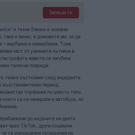
Запиши се
осе" и техни близки е оказван
 така и лично, в домовете им, за да
к – вербална и невербална. Това
влява част от ранените пътници в
атастрофата живота си загубиха
ежки телесни повреди.
ого тежко състояние след инцидента.
к възстановителен период.
множество счупвания по цялото тяло.
 което са се намирали в автобуса, но
Акалиев.
 приближени до водачите на двата
ват чрез TikTok, други социални
, че са извършвани посещения на