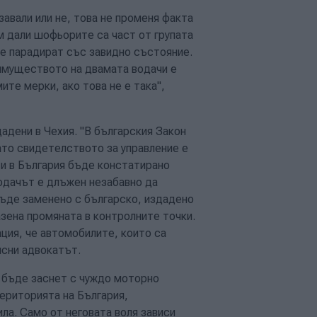
завали или не, това не променя факта
 дали шофьорите са част от групата
че парадират със завидно състояние.
имуществото на двамата водачи е
те мерки, ако това не е така",
адени в Чехия. "В българския Закон
ато свидетелството за управление е
 и в България бъде констатирано
водачът е длъжен незабавно да
ъде заменено с българско, издадено
зена промяната в контролните точки.
ция, че автомобилите, които са
бясни адвокатът.
ч бъде заснет с чуждо моторно
ериторията на България,
ла. Само от неговата воля зависи