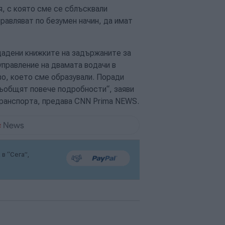
, с която сме се сблъсквали
равляват по безумен начин, да имат
дадени книжките на задържаните за
управление на двамата водачи в
о, което сме образували. Поради
ъобщят повече подробности“, заяви
ранспорта, предава CNN Prima NEWS.
в “Сега”,