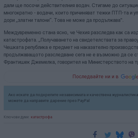
дали ще посочи действителния водач. Стигаме до ситуация
многократно - водачи, които причиняват тежки ПТП-та и уп
дори „златни талони“. Това не може да продължава".
Междувременно стана ясно, че Чехия разследва как са из
катастрофата. „Получаването на свидетелствата за право
Чешката република е предмет на наказателно производств
продължаващото разследване сега не е възможно да се с
Франтишек Джемелка, говорител на Министерството на т
Последвайте ни и в
Ако искате да подкрепите независимата и качествена журналистика 
можете да направите дарение през PayPal
Ключови думи:
катастрофа