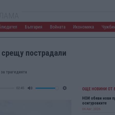
КЛАМА
блюдател
България
Войната
Икономика
Чужби
и срещу пострадали
 за трагедията
02:45
ОЩЕ НОВИНИ ОТ 
Mute
Settings
НОИ обяви нови п
осигуровките
06 Авг. 2026