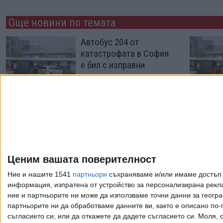
Още новини по темата
Автобус 204 от
катастрофата в София
е бил с изправни
спирачки
29 Юли 2026
Шофьорът от
катастрофата в София
е с 4 фиша за
превишена скорост
Ценим вашата поверителност
27 Юли 2026
Ние и нашите 1541
партньори
съхраняваме и/или имаме достъп д
информация, изпратена от устройство за персонализирана рекла
ние и партньорите ни може да използваме точни данни за геогра
Още по темата
партньорите ни да обработваме данните ви, както е описано по
съгласието си, или да откажете да дадете съгласието си.
Моля, о