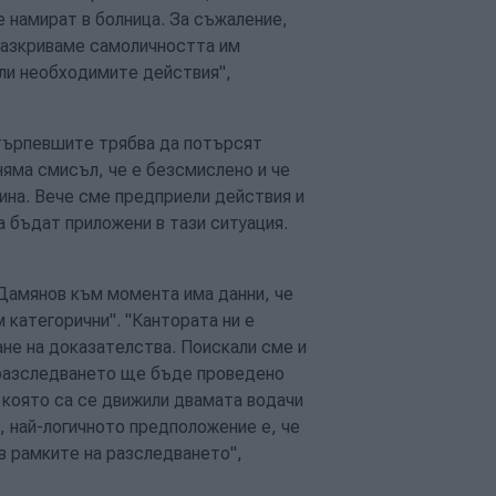
е намират в болница. За съжаление,
 разкриваме самоличността им
ели необходимите действия",
отърпевшите трябва да потърсят
 няма смисъл, че е безсмислено и че
тина. Вече сме предприели действия и
а бъдат приложени в тази ситуация.
Дамянов към момента има данни, че
 категорични". "Кантората ни е
не на доказателства. Поискали сме и
е разследването ще бъде проведено
 която са се движили двамата водачи
к, най-логичното предположение е, че
в рамките на разследването",