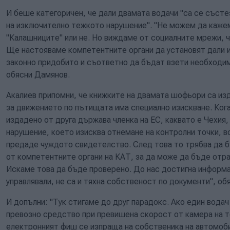
И беше категоричен, че дали двамата водачи "са се състе
на изключително тежкото нарушение". "Не можем да кажем
"Калашниците" или не. Но виждаме от социалните мрежи, 
Ще настояваме компетентните органи да установят дали 
законно придобито и съответно да бъдат взети необходими
обясни Дамянов.
Акалиев припомни, че книжките на двамата шофьори са изд
за движението по пътищата има специално изискване. Ког
издадено от друга държава членка на ЕС, каквато е Чехия,
нарушение, което изисква отнемане на контролни точки, 
предаде чуждото свидетелство. След това то трябва да б
от компетентните органи на КАТ, за да може да бъде отра
Искаме това да бъде проверено. До нас достигна информа
управлявали, не са и тяхна собственост по документи", о
И допълни: "Тук стигаме до друг парадокс. Ако един вода
превозно средство при превишена скорост от камера на т
електронният фиш се изпраща на собственика на автомоби