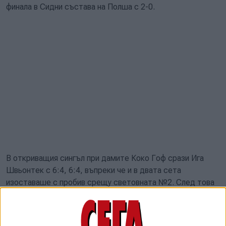
финала в Сидни състава на Полша с 2-0.
В откриващия сингъл при дамите Коко Гоф срази Ига
Швьонтек с 6:4, 6:4, въпреки че и в двата сета
изоставаше с пробив срещу световната №2. След това
в мача поединично при мъжете Тейлър Фриц надделя
над Хуберт Хуркач с 6:4, 5:7, 7:6 (4).