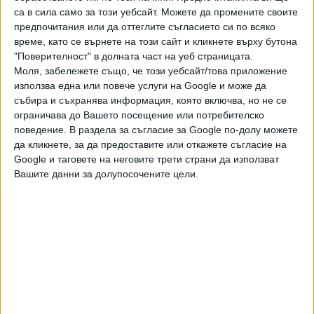
поражение на финал след 2024 г.
са в сила само за този уебсайт. Можете да промените своите
предпочитания или да оттеглите съгласието си по всяко
Euphoria 🥰
#UnitedCup
време, като се върнете на този сайт и кликнете върху бутона
"Поверителност" в долната част на уеб страницата.
pic.twitter.com/IDAZLUm1ly
Моля, забележете също, че този уебсайт/това приложение
— United Cup (@UnitedCupTennis)
5 януари 2025
използва една или повече услуги на Google и може да
събира и съхранява информация, която включва, но не се
г.
ограничава до Вашето посещение или потребителско
поведение. В раздела за съгласие за Google по-долу можете
Последвайте ни и в
да кликнете, за да предоставите или откажете съгласие на
Google и таговете на неговите трети страни да използват
Вашите данни за долупосочените цели.
Ако искате да подкрепите независимата
и качествена журналистика в “Сега”,
можете да направите дарение през
PayPal
,
,
,
,
Ключови думи:
тенис
Юнайтед къп
Тейлър Фриц
Коко Гоф
Хуберт
,
Хуркач
Ига Швьонтек