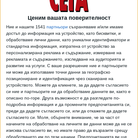
The moment
@Taylor_Fritz97
took it home for USA
‼️
#UnitedCup
pic.twitter.com/HD5eTYvthn
Ценим вашата поверителност
— United Cup (@UnitedCupTennis)
5 януари 2025
Ние и нашите 1541
партньори
съхраняваме и/или имаме
г.
достъп до информация на устройство, като бисквитки, и
обработваме лични данни, като уникални идентификатори и
Така срещата на смесени двойки придоби само
стандартна информация, изпратена от устройство за
протоколен характер и бе отменена. Предварителните
персонализирана реклама и съдържание, измерване на
заявки бяха в нея да играят Гоф и Фриц срещу Швьонтек
рекламата и съдържанието, изследване на аудиторията и
и Хуркач.
развитие на услуги.
С ваше разрешение ние и партньорите
ни може да използваме точни данни за географско
В шампионския отбор на Съединените щати тази година
позициониране и идентификация чрез сканиране на
устройството. Можете да кликнете, за да дадете съгласието
бяха още Денис Кудла, Даниел Колинс и специалистите
си ние и партньорите ни да обработваме данните ви, както е
на двойки Робърт Галоуей и Дезире Кравчик. Капитан
описано по-горе. Друга възможност е да разгледате по-
беше Майкъл Ръсел.
подробна информация и да промените предпочитанията си,
преди да дадете съгласието си, или да откажете да дадете
За "Тим USA" това е втора титла от надпреварата за
съгласието си.
Моля, обърнете внимание, че за част от
"Юнайтед къп" след дебютното издание през 2023 г.
начините на обработване на личните ви данни може да не се
През миналата година шампион стана отборът на
изисква съгласието ви, но имате право да възразите срещу
Германия. "Дружинна полска" пък понесе второ поредно
обработването им по тези начини. Предпочитанията ви ще