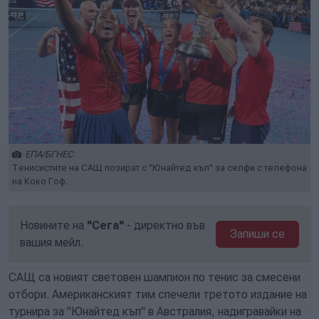
ЕПА/БГНЕС
Тенисистите на САЩ позират с "Юнайтед къп" за селфи с телефона
на Коко Гоф.
Новините на
"Сега"
- директно във
Запиши се
вашия мейл.
САЩ са новият световен шампион по тенис за смесени
отбори. Американският тим спечели третото издание на
турнира за "Юнайтед къп" в Австралия, надигравайки на