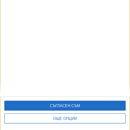
Митингът в Киев в подкрепа на Федоров става
безсрочен
25 Юли 2026
Зеленски: Догодина Украйна ще има дронове,
които стигат до 10 000 км
24 Юли 2026
СЪГЛАСЕН СЪМ
Още по темата
ОЩЕ ОПЦИИ
ОЩЕ НОВИНИ ОТ ЧУЖБИНА