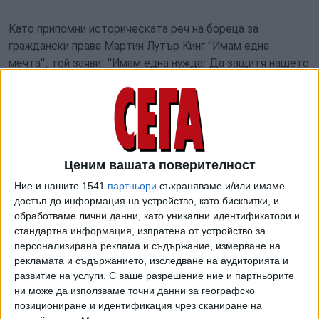
Като припомни историческата реч на бореца за
граждански права Мартин Лутър Кинг "Имам една
мечта", той заяви: "Имам една нужда: Да защитя нашето
небе. Много ли е да искам, да се създаде забранена за
полети зона над Украйна, за да се спасят хората, за да
не може Русия да тероризира нашите свободни градове?
Прекалено много ли искам?", попита Зеленски,
Появата му на екрана в залата бе посрещната с бурни
Ценим вашата поверителност
аплодисменти от станалите на крака депутати от двете
Ние и нашите 1541
партньори
съхраняваме и/или имаме
камари. Той отправи пламенен призив към президента
достъп до информация на устройство, като бисквитки, и
Джо Байдън и съюзниците на САЩ: "Имам нужда от
обработваме лични данни, като уникални идентификатори и
вашето решение, от вашата помощ".
стандартна информация, изпратена от устройство за
персонализирана реклама и съдържание, измерване на
"Знаете колко много зависи от възможността да се
рекламата и съдържанието, изследване на аудиторията и
използват самолети на бойното поле, мощната авиация
развитие на услуги.
С ваше разрешение ние и партньорите
трябва да защитава нашите хора, нашата свобода,
ни може да използваме точни данни за географско
позициониране и идентификация чрез сканиране на
нашата земя", заяви Зеленски. "Самолетите, които ще