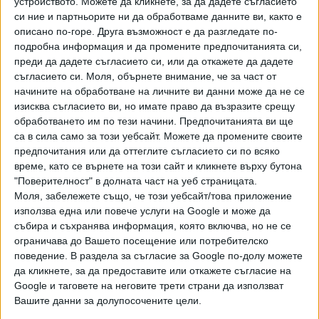
устройството. Можете да кликнете, за да дадете съгласието
помогнат на Украйна и Европа, вие знаете, че са там, и ги
си ние и партньорите ни да обработваме данните ви, както е
притежавате, но те са на земята, а не в украинското
описано по-горе. Друга възможност е да разгледате по-
небе", каза той.
подробна информация и да промените предпочитанията си,
преди да дадете съгласието си, или да откажете да дадете
В обръщението си украинският президент сравни ужаса
съгласието си.
Моля, обърнете внимание, че за част от
от руското нападение срещу страната му с Пърл Харбър
начините на обработване на личните ви данни може да не се
и атентатите от 11 септември. "Спомнете си Пърл
изисква съгласието ви, но имате право да възразите срещу
Харбър, ужасното утро на 7 декември 1941 г., когато
обработването им по тези начини. Предпочитанията ви ще
са в сила само за този уебсайт. Можете да промените своите
небето ви бе почерняло от самолетите, които ви
предпочитания или да оттеглите съгласието си по всяко
атакуваха", каза той, припомняйки въздушната атака,
време, като се върнете на този сайт и кликнете върху бутона
която вкара САЩ във Втората световна
"Поверителност" в долната част на уеб страницата.
война. "Спомнете си 11 септември - един ужасен ден
Моля, забележете също, че този уебсайт/това приложение
през 2001 г., когато злото се опита да превърне вашите
използва една или повече услуги на Google и може да
градове, независими територии, в бойни полета", каза
събира и съхранява информация, която включва, но не се
той. "Нашата страна преживява същото всеки ден." Той
ограничава до Вашето посещение или потребителско
поведение. В раздела за съгласие за Google по-долу можете
съпроводи речта си с кадри от разрушенията и
да кликнете, за да предоставите или откажете съгласие на
тероризирането на мирни граждани от руските
Google и таговете на неговите трети страни да използват
нападения. "Това е терор, какъвто Европа не е виждала,
Вашите данни за долупосочените цели.
не е виждала от 80 години", заяви Зеленски. В последния