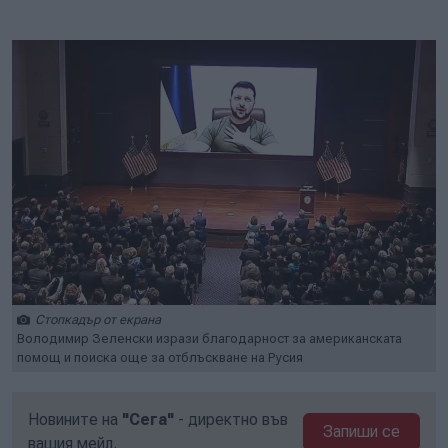
Стопкадър от екрана
Володимир Зеленски изрази благодарност за американската
помощ и поиска още за отблъскване на Русия
Новините на
"Сега"
- директно във
Запиши се
вашия мейл.