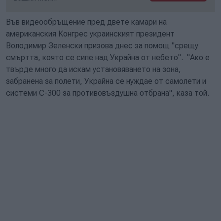
Във видеообръщение пред двете камари на
американския Конгрес украинският президент
Володимир Зеленски призова днес за помощ "срещу
смъртта, която се сипе над Украйна от небето". "Ако е
твърде много да искам установяването на зона,
забранена за полети, Украйна се нуждае от самолети и
системи С-300 за противовъздушна отбрана", каза той.