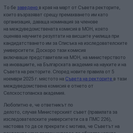
То бе
заведено
в края на март от Съвета ректорите,
които възразяват срещу премахването им като
организация, даваща номинация за членове
на междуведомствената комисия в МОН, която
оценява научните резултати на висшите училища при
кандидатстването им за Списъка на изследователските
университети. Доскоро тази комисия
включваше представители на МОН, на министерството
на иновациите, на Българската академия на науките и на
Съвета на ректорите. Според новите правила от 5
ноември 2025 г. мястото на
Съвета на ректорите
в тази
междуведомствена комисия е отнето от
Селскостопанска академия.
Любопитно е, че ответникът по
делото, случая Министерският съвет (правилата за
изследователските университети са в ПМС 226),
настоява то да се прекрати с мотива, че Съветът на