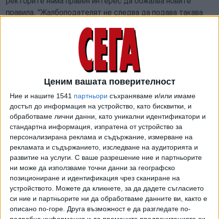
ректорите няма правен интерес да обжалва новите
правила. "Жалбоподателят не следва да подава такава
жалба, тъй като не е активно легитимиран. Активна
легитимация имат съответните членове, попадащи към
Съвета на ректорите, но не и самото сдружение, тъй
като засяга съвсем други права и задължения.
Жалбата в
тази връзка е изцяло недопустима, поради което
Ценим вашата поверителност
считам, че не трябва да се дава ход на делото, а
същото следва да се прекрати, поради липса на правен
Ние и нашите 1541
партньори
съхраняваме и/или имаме
интерес
", заявява юристконсултът на МС.
достъп до информация на устройство, като бисквитки, и
обработваме лични данни, като уникални идентификатори и
От Съвета на ректорите остро възразяват срещу
стандартна информация, изпратена от устройство за
персонализирана реклама и съдържание, измерване на
подобно становище, изтъквайки текст от закона за
рекламата и съдържанието, изследване на аудиторията и
висшето образование, уреждащ статута и
развитие на услуги.
С ваше разрешение ние и партньорите
правомощията му. Той ясно казва, че орган за
ни може да използваме точни данни за географско
изразяване на общите интереси на висшите училища
позициониране и идентификация чрез сканиране на
пред държавните органи и за даване на становища и
устройството. Можете да кликнете, за да дадете съгласието
предложения е именно Съветът на ректорите. Оттам
си ние и партньорите ни да обработваме данните ви, както е
изтъкват, че досега са били членове на комисията,
описано по-горе. Друга възможност е да разгледате по-
подробна информация и да промените предпочитанията си,