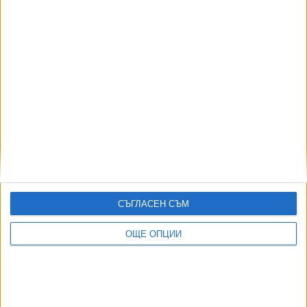
,
Ключови думи:
съвет на ректорите
изследователски университети
Още новини по темата
26 ректори поискаха "развод" със Съвета на
ректорите
14 Юли 2026
СЪГЛАСЕН СЪМ
Ректори ще опитат да разцепят Съвета на
ректорите
13 Юли 2026
ОЩЕ ОПЦИИ
Кой печели, когато ректорите се делят?