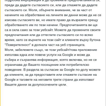
оценяваща университетите, което освен че показва
преди да дадете съгласието си, или да откажете да дадете
наличие на правен интерес, означава и че е
съгласието си.
Моля, обърнете внимание, че за част от
налице директно лишаване от прилагани досега права.
начините на обработване на личните ви данни може да не се
Прокурорът по делото заема същата позиция - че
изисква съгласието ви, но имате право да възразите срещу
правата на Съвета на ректорите са засегнати,
обработването им по тези начини. Предпочитанията ви ще
доколкото той е имал права при действието на старата
са в сила само за този уебсайт. Можете да промените своите
редакция на закона.
предпочитания или да оттеглите съгласието си по всяко
време, като се върнете на този сайт и кликнете върху бутона
ВАС решава да даде ход на делото, като по искането на
"Поверителност" в долната част на уеб страницата.
държавата предстои да се произнесе в закрито съдебно
Моля, забележете също, че този уебсайт/това приложение
използва една или повече услуги на Google и може да
заседание. Очаква се съдът да уважи или
събира и съхранява информация, която включва, но не се
отхвърли възраженията на държавата (в лицето на МС),
ограничава до Вашето посещение или потребителско
според която Съветът на ректорите няма право въобще
поведение. В раздела за съгласие за Google по-долу можете
да обжалва правилата, които счита за
да кликнете, за да предоставите или откажете съгласие на
дискриминационни. Като страна в производството е
Google и таговете на неговите трети страни да използват
конституирано и министерството на образованието,
Вашите данни за долупосочените цели.
което е поискало това.
Съветът на ректорите обжалва и друга част от
постановлението в Комисията за защита от