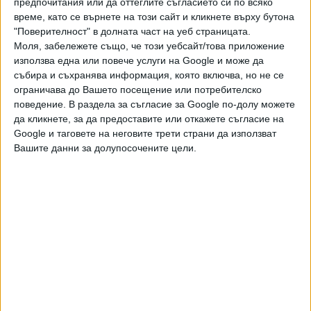
предпочитания или да оттеглите съгласието си по всяко
трилиона рубли дефицит, а за тази година прогнозата е
време, като се върнете на този сайт и кликнете върху бутона
за недостиг на 3 трилиона.
"Поверителност" в долната част на уеб страницата.
Моля, забележете също, че този уебсайт/това приложение
използва една или повече услуги на Google и може да
събира и съхранява информация, която включва, но не се
Последвайте ни и в
ограничава до Вашето посещение или потребителско
поведение. В раздела за съгласие за Google по-долу можете
да кликнете, за да предоставите или откажете съгласие на
Ако искате да подкрепите независимата
Google и таговете на неговите трети страни да използват
и качествена журналистика в “Сега”,
Вашите данни за долупосочените цели.
можете да направите дарение през
PayPal
,
,
Ключови думи:
енергийни доходи
Русия
загуби
Още новини по темата
Индия се отказа от сделката за изтребители