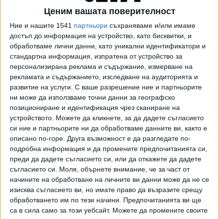
Ценим вашата поверителност
Печалбата от нефта, която беше 500-600 млн. долара
дневно, падна до 300 млн. долара на ден заедно с цените
Ние и нашите 1541
партньори
съхраняваме и/или имаме
на руския нефт Urals, който се продава с намаление
достъп до информация на устройство, като бисквитки, и
повече от 40 % в сравнение с Brent.
обработваме лични данни, като уникални идентификатори и
стандартна информация, изпратена от устройство за
Още повече паднаха приходите от газовата икономика.
персонализирана реклама и съдържание, измерване на
рекламата и съдържанието, изследване на аудиторията и
Физическият обем на доставките в Европа на някога най-
развитие на услуги.
С ваше разрешение ние и партньорите
големият пазар за "Газпром" е паднал до минимума от
ни може да използваме точни данни за географско
1980 г. От 2.5 млрд. куб. метра седмично в момента са
позициониране и идентификация чрез сканиране на
едва 500 млн. Експортът на руски газ е едва за 50 млн.
устройството. Можете да кликнете, за да дадете съгласието
долара дневно срещу 300 млн. долара средно през
си ние и партньорите ни да обработваме данните ви, както е
периода август 2021 - август 2022 г., сметна "Дойче
описано по-горе. Друга възможност е да разгледате по-
банк".
подробна информация и да промените предпочитанията си,
преди да дадете съгласието си, или да откажете да дадете
"Епохата на свръхдоходите за Русия на петролните и
съгласието си.
Моля, обърнете внимание, че за част от
газовите пазари приключи", коментира Янис Клюге,
начините на обработване на личните ви данни може да не се
изисква съгласието ви, но имате право да възразите срещу
икономист в Германския институт по международни
обработването им по тези начини. Предпочитанията ви ще
въпроси и сигурност. Това създава опасност за
са в сила само за този уебсайт. Можете да промените своите
бюджета, който за миналата година отбеляза 3.3