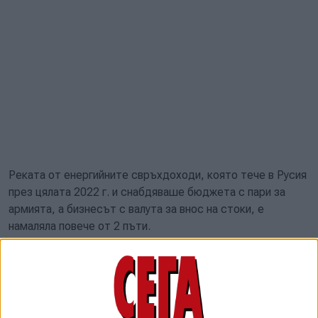
Реката от енергийните свръхдоходи, която тече в Русия
през цялата 2022 г. и снабдяваше бюджета с пари за
армията, а бизнесът с валута за внос на стоки, е
намаляла повече от 2 пъти.
В сравнение с нивото преди началото на нахлуването в
Украйна доходите на руската икономика от експорта на
нефт и газ са намалени с 500 мл. долара на ден, са
сметнали аналитиците на "Дойче банк".