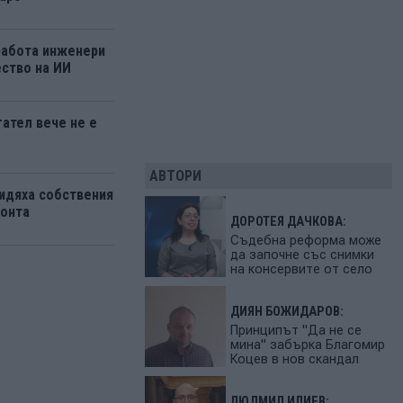
работа инженери
ство на ИИ
ател вече не е
АВТОРИ
идяха собствения
зонта
ДОРОТЕЯ ДАЧКОВА:
Съдебна реформа може
да започне със снимки
на консервите от село
ДИЯН БОЖИДАРОВ:
Принципът "Да не се
мина" забърка Благомир
Коцев в нов скандал
ЛЮДМИЛ ИЛИЕВ: