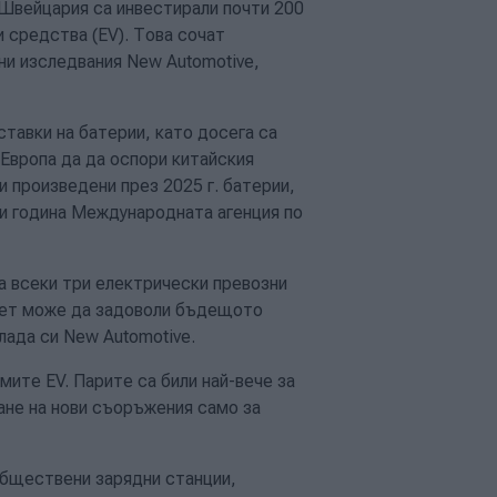
Швейцария са инвестирали почти 200
 средства (EV). Това сочат
ни изследвания New Automotive,
ставки на батерии, като досега са
Европа да да оспори китайския
и произведени през 2025 г. батерии,
зи година Международната агенция по
а всеки три електрически превозни
итет може да задоволи бъдещото
лада си New Automotive.
мите EV. Парите са били най-вече за
ане на нови съоръжения само за
обществени зарядни станции,