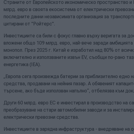
Страните от Европейското икономическо пространство и 
млрд. евро в своята екосистема от електрически превозни
последните данни независимата организация за транспорт
цитирани от "Ройтерс".
Инвестициите са били с фокус главно върху веригата за до
вложени общо 109 млрд. евро, най-вече заради амбицията 
монопол. През 2025 г. Китай е изработил над 80% от всичк
включително и използваните извън EV, съобщи по-рано та
енергетика (IEA).
„Европа сега произвежда батерии за приблизително едно н
средства, продавани на нейния пазар. А обявеният капац
търсене, ако бъде използван напълно“, отбелязва към док
Други 60 млрд. евро ЕС е инвестирал в производство на са
преобразуване на стари автомобилни заводи и за инсталир
електрически превозни средства.
Инвестициите в зарядна инфраструктура - внедряване на 