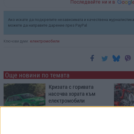
Последвайте ни и в
Ако искате да подкрепите независимата и качествена журналистика 
можете да направите дарение през PayPal
Ключови думи:
електромобили
Още новини по темата
Кризата с горивата
насочва хората към
електромобили
20 Юли 2026