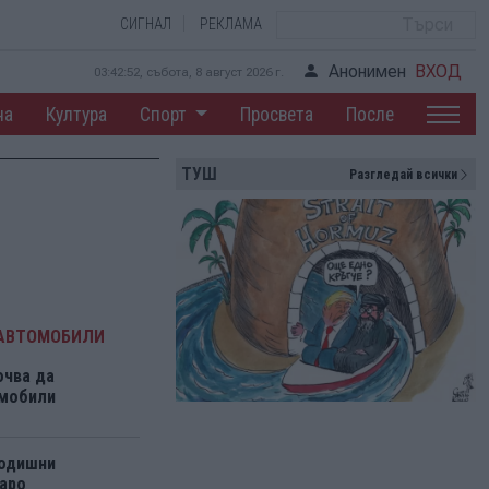
СИГНАЛ
РЕКЛАМА
Анонимен
ВХОД
03:42:52, събота, 8 август 2026 г.
на
Култура
Спорт
Просвета
После
ТУШ
Разгледай всички
 АВТОМОБИЛИ
очва да
мобили
годишни
аро