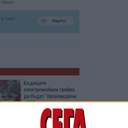
в “Сега”,
Бъдещите
електромобили трябва
да бъдат "произведени
в ЕС"
15 Юни 2026