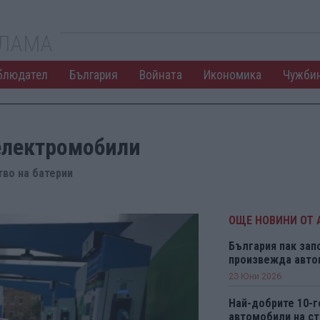
КЛАМА
блюдател
България
Войната
Икономика
Чужби
 електромобили
тво на батерии
ОЩЕ НОВИНИ ОТ
България пак зап
произвежда авто
23 Юни 2026
Най-добрите 10-
автомобили на ст