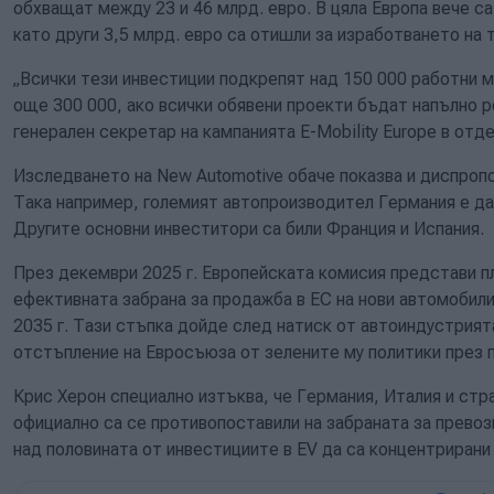
обхващат между 23 и 46 млрд. евро. В цяла Европа вече са
като други 3,5 млрд. евро са отишли за изработването на 
„Всички тези инвестиции подкрепят над 150 000 работни м
още 300 000, ако всички обявени проекти бъдат напълно р
генерален секретар на кампанията E-Mobility Europe в отд
Изследването на New Automotive обаче показва и диспропо
Така например, големият автопроизводител Германия е дал
Другите основни инвеститори са били Франция и Испания.
През декември 2025 г. Европейската комисия представи пл
ефективната забрана за продажба в ЕС на нови автомобили
2035 г. Тази стъпка дойде след натиск от автоиндустрият
отстъпление на Евросъюза от зелените му политики през 
Крис Херон специално изтъква, че Германия, Италия и стр
официално са се противопоставили на забраната за превоз
над половината от инвестициите в EV да са концентрирани