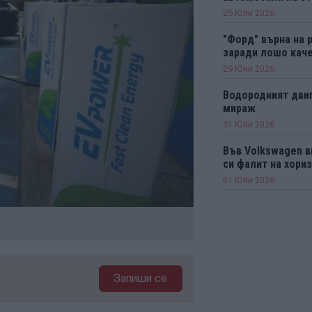
25 Юли 2026
"Форд" върна на 
заради лошо каче
29 Юни 2026
Водородният двиг
мираж
31 Юли 2026
Във Volkswagen в
си фалит на хори
01 Юли 2026
Запиши се