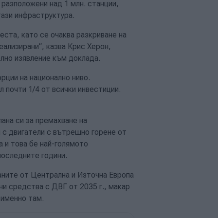
 разположени над 1 млн. станции,
тази инфраструктура.
еста, като се очаква разкриване на
еализирани“, казва Крис Херон,
елно изявление към доклада.
рции на национално ниво.
 почти 1/4 от всички инвестиции.
ана си за премахване на
 с двигатели с вътрешно горене от
а и това бе най-голямото
последните години.
аните от Централна и Източна Европа
ни средства с ДВГ от 2035 г., макар
 именно там.