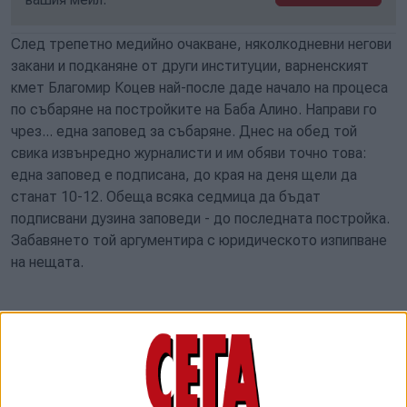
След трепетно медийно очакване, няколкодневни негови
закани и подканяне от други институции, варненският
кмет Благомир Коцев най-после даде начало на процеса
по събаряне на постройките на Баба Алино. Направи го
чрез... една заповед за събаряне. Днес на обед той
свика извънредно журналисти и им обяви точно това:
една заповед е подписана, до края на деня щели да
станат 10-12. Обеща всяка седмица да бъдат
подписвани дузина заповеди - до последната постройка.
Забавянето той аргументира с юридическото изпипване
на нещата.