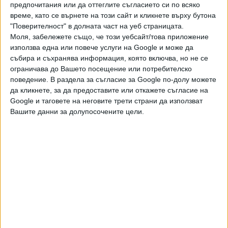
предпочитания или да оттеглите съгласието си по всяко
премахне и т.н.
време, като се върнете на този сайт и кликнете върху бутона
"Поверителност" в долната част на уеб страницата.
Последвайте ни и в
Моля, забележете също, че този уебсайт/това приложение
използва една или повече услуги на Google и може да
събира и съхранява информация, която включва, но не се
Ако искате да подкрепите независимата
ограничава до Вашето посещение или потребителско
и качествена журналистика в “Сега”,
поведение. В раздела за съгласие за Google по-долу можете
можете да направите дарение през
да кликнете, за да предоставите или откажете съгласие на
PayPal
Google и таговете на неговите трети страни да използват
Вашите данни за долупосочените цели.
,
,
,
Ключови думи:
Благомир Коцев
Варна
Баба Алино
незаконен
,
,
град
Олег Невзоров
незаконно строителство
Още новини по темата
Съдът образува 12 дела срещу заповедите за
събаряне в „Баба Алино“