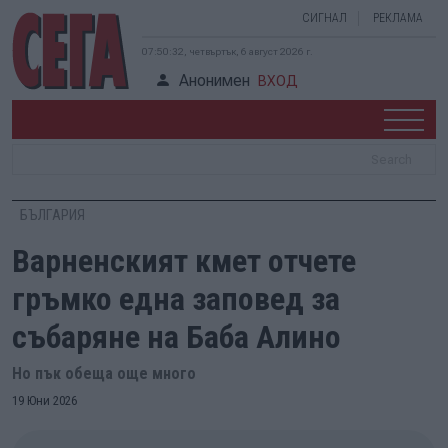
СИГНАЛ
РЕКЛАМА
07:50:33, четвъртък, 6 август 2026 г.
Анонимен
ВХОД
БЪЛГАРИЯ
Варненският кмет отчете
гръмко една заповед за
събаряне на Баба Алино
Но пък обеща още много
19 Юни 2026