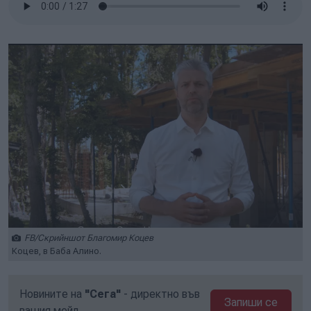
FB/Скрийншот Благомир Коцев
Коцев, в Баба Алино.
Новините на
"Сега"
- директно във
Запиши се
вашия мейл.