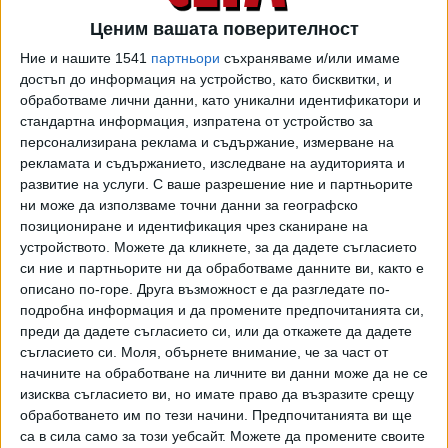
Ценим вашата поверителност
Ние и нашите 1541
партньори
съхраняваме и/или имаме
достъп до информация на устройство, като бисквитки, и
обработваме лични данни, като уникални идентификатори и
стандартна информация, изпратена от устройство за
Стана ясно, че поне като начало Коцев има предвид
персонализирана реклама и съдържание, измерване на
многофамилни къщи с по 4 апартамента. В тях не живеел
рекламата и съдържанието, изследване на аудиторията и
развитие на услуги.
С ваше разрешение ние и партньорите
никой. "Всички постройки са собственост на фирма
ни може да използваме точни данни за географско
„Форест Клуб“ на г-н Невзоров. Това са постройките,
позициониране и идентификация чрез сканиране на
които са изградени въз основа на тези 4 удостоверения
устройството. Можете да кликнете, за да дадете съгласието
за търпимост, които смятаме, че са фалшифицирани",
си ние и партньорите ни да обработваме данните ви, както е
каза кметът. По-рано през деня министърът на
описано по-горе. Друга възможност е да разгледате по-
регионалното развитие и благоустройството Иван
подробна информация и да промените предпочитанията си,
Шишков заяви, че неоснователно
преди да дадете съгласието си, или да откажете да дадете
съгласието си.
Моля, обърнете внимание, че за част от
издадените удостоверения за търпимост са 42.
начините на обработване на личните ви данни може да не се
изисква съгласието ви, но имате право да възразите срещу
Всичко това към момента съвсем не значи събаряне.
обработването им по тези начини. Предпочитанията ви ще
Заповедите на Коцев подлежат на обжалване. После
са в сила само за този уебсайт. Можете да промените своите
тече срок, в който инвеститорът сам трябва да ги