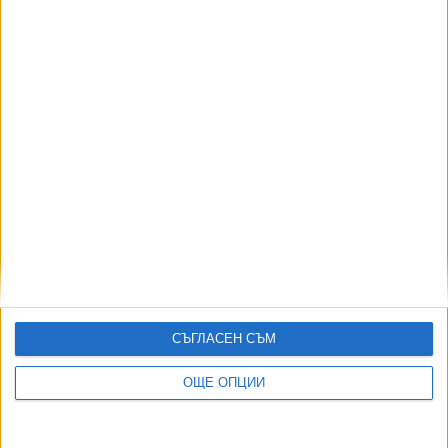
Демерджиев нападна прокуратурата
18 Юли 2026
Архитект от управлението на ГЕРБ бе задържан
заради "Баба Алино"
03 Юли 2026
Още по темата
СЪГЛАСЕН СЪМ
ОЩЕ НОВИНИ ОТ БЪЛГАРИЯ
ОЩЕ ОПЦИИ
НОИ обяви нови промени при осигуровките
06 Авг. 2026