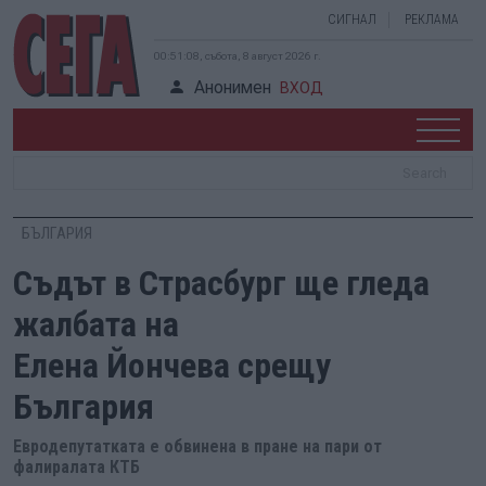
СИГНАЛ
РЕКЛАМА
00:51:09, събота, 8 август 2026 г.
Анонимен
ВХОД
БЪЛГАРИЯ
Съдът в Страсбург ще гледа
жалбата на
Елена Йончева срещу
България
Евродепутатката е обвинена в пране на пари от
фалиралата КТБ