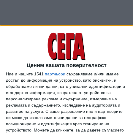
"Европейският съд за правата на човека в Страсбург
прие моята жалба за несъстоятелността на така
отправените обвинения. Жалбата е съпроводена с
необходимите документи. Над 80% от подадените
жалби в Европейския съд се считат за недопустими.
Ценим вашата поверителност
Фактът, че този иск е допуснат, означава, че е напълно
основателен. Нямам съмнения, че Европейският съд ще
Ние и нашите 1541
партньори
съхраняваме и/или имаме
внесе пълна яснота по случая", написа Йончева в профила
достъп до информация на устройство, като бисквитки, и
обработваме лични данни, като уникални идентификатори и
си във Фейсбук във вторник. Късно в понеделник от
стандартна информация, изпратена от устройство за
изявление на шефа на ЕП Давид Сасоли се разбра за
персонализирана реклама и съдържание, измерване на
внесеното искане на държавното обвинение.
рекламата и съдържанието, изследване на аудиторията и
развитие на услуги.
С ваше разрешение ние и партньорите
"Това е рутинна процедура. Искам да благодаря на
ни може да използваме точни данни за географско
българската прокуратура за предприетите стъпки.
позициониране и идентификация чрез сканиране на
Убедена съм, че това е пътят, по който ще се докаже,
устройството. Можете да кликнете, за да дадете съгласието