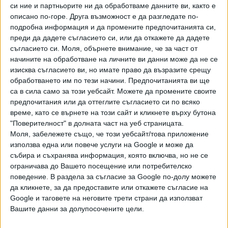
че тези обвинения са абсурдни. Ще напомня, че в
си ние и партньорите ни да обработваме данните ви, както е
българския парламент дадох своето съгласие за
описано по-горе. Друга възможност е да разгледате по-
свалянето на своя имунитет. Смятам, че това е в
подробна информация и да промените предпочитанията си,
преди да дадете съгласието си, или да откажете да дадете
интерес случаят да бъде решен максимално бързо",
съгласието си.
Моля, обърнете внимание, че за част от
допълни Йончева.
начините на обработване на личните ви данни може да не се
изисква съгласието ви, но имате право да възразите срещу
Предстои парламентарната правна комисия в
обработването им по тези начини. Предпочитанията ви ще
Европарламента да разгледа искането. Тя може да
са в сила само за този уебсайт. Можете да промените своите
поиска всякаква информация или обяснения по казуса,
предпочитания или да оттеглите съгласието си по всяко
които прецени за необходими. Засегнатият евродепутат
време, като се върнете на този сайт и кликнете върху бутона
получава възможност да бъде изслушан и може да
"Поверителност" в долната част на уеб страницата.
представи всякакви документи или други писмени
Моля, забележете също, че този уебсайт/това приложение
използва една или повече услуги на Google и може да
доказателства в своя полза.
събира и съхранява информация, която включва, но не се
НЕЯСНОТИ
ограничава до Вашето посещение или потребителско
поведение. В раздела за съгласие за Google по-долу можете
Според държавното обвинение Йончева през 2012 г. е
да кликнете, за да предоставите или откажете съгласие на
направила общо дружество с офшорка от Британските
Google и таговете на неговите трети страни да използват
Вашите данни за долупосочените цели.
Вирджински острови, която е внесла по сметките на
нова фирма над 650 хил. лв. от КТБ. Офшорката е била