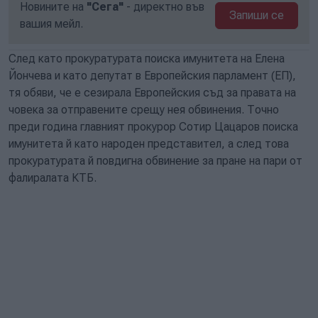
Новините на
"Сега"
- директно във
Запиши се
вашия мейл.
След като прокуратурата поиска имунитета на Елена
Йончева и като депутат в Европейския парламент (ЕП),
тя обяви, че е сезирала Европейския съд за правата на
човека за отправените срещу нея обвинения. Точно
преди година главният прокурор Сотир Цацаров поиска
имунитета й като народен представител, а след това
прокуратурата й повдигна обвинение за пране на пари от
фалиралата КТБ.