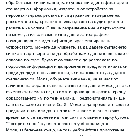
обработваме лични данни, като уникални идентификатори и
стандартна информация, изпратена от устройство за
персонализирана реклама и съдържание, измерване на
рекламата и съдържанието, изследване на аудиторията и
развитие на услуги.
С ваше разрешение ние и партньорите
ни може да използваме точни данни за географско
позициониране и идентификация чрез сканиране на
устройството. Можете да кликнете, за да дадете съгласието
си ние и партньорите ни да обработваме данните ви, както е
описано по-горе. Друга възможност е да разгледате по-
подробна информация и да промените предпочитанията си,
преди да дадете съгласието си, или да откажете да дадете
ПОСЛЕ
съгласието си.
Моля, обърнете внимание, че за част от
Разгледай всички
начините на обработване на личните ви данни може да не се
изисква съгласието ви, но имате право да възразите срещу
обработването им по тези начини. Предпочитанията ви ще
са в сила само за този уебсайт. Можете да промените своите
предпочитания или да оттеглите съгласието си по всяко
време, като се върнете на този сайт и кликнете върху бутона
"Поверителност" в долната част на уеб страницата.
Моля, забележете също, че този уебсайт/това приложение