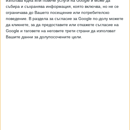
използва една или повече услуги на Google и може да
Хавайската Богородица заплака с фентанилови сълзи
събира и съхранява информация, която включва, но не се
ограничава до Вашето посещение или потребителско
Видео
Разгледай всички
поведение. В раздела за съгласие за Google по-долу можете
да кликнете, за да предоставите или откажете съгласие на
Google и таговете на неговите трети страни да използват
Вашите данни за долупосочените цели.
Двама кандидат-президенти се борят за любовта на
Радев
НАЙ-ЧЕТЕНИ
днес
седмица
месец