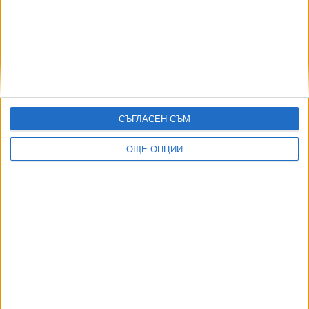
АВТОРИ
СЪГЛАСЕН СЪМ
ОЩЕ ОПЦИИ
ДОРОТЕЯ ДАЧКОВА:
Съдебна реформа може да започне със снимки на консервите от
село