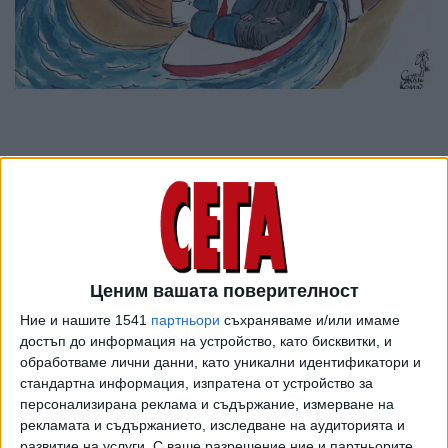
Ценим вашата поверителност
Ние и нашите 1541
партньори
съхраняваме и/или имаме
достъп до информация на устройство, като бисквитки, и
обработваме лични данни, като уникални идентификатори и
ПОСЛЕ
Разгледай всички
стандартна информация, изпратена от устройство за
персонализирана реклама и съдържание, измерване на
рекламата и съдържанието, изследване на аудиторията и
развитие на услуги.
С ваше разрешение ние и партньорите