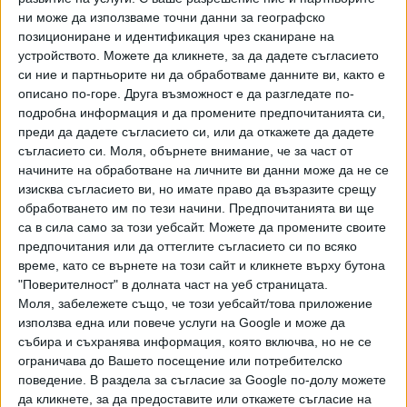
ни може да използваме точни данни за географско
позициониране и идентификация чрез сканиране на
устройството. Можете да кликнете, за да дадете съгласието
си ние и партньорите ни да обработваме данните ви, както е
описано по-горе. Друга възможност е да разгледате по-
подробна информация и да промените предпочитанията си,
Хавайската Богородица заплака с фентанилови сълзи
преди да дадете съгласието си, или да откажете да дадете
съгласието си.
Моля, обърнете внимание, че за част от
Видео
Разгледай всички
начините на обработване на личните ви данни може да не се
изисква съгласието ви, но имате право да възразите срещу
обработването им по тези начини. Предпочитанията ви ще
са в сила само за този уебсайт. Можете да промените своите
предпочитания или да оттеглите съгласието си по всяко
време, като се върнете на този сайт и кликнете върху бутона
"Поверителност" в долната част на уеб страницата.
Моля, забележете също, че този уебсайт/това приложение
използва една или повече услуги на Google и може да
събира и съхранява информация, която включва, но не се
ограничава до Вашето посещение или потребителско
поведение. В раздела за съгласие за Google по-долу можете
да кликнете, за да предоставите или откажете съгласие на