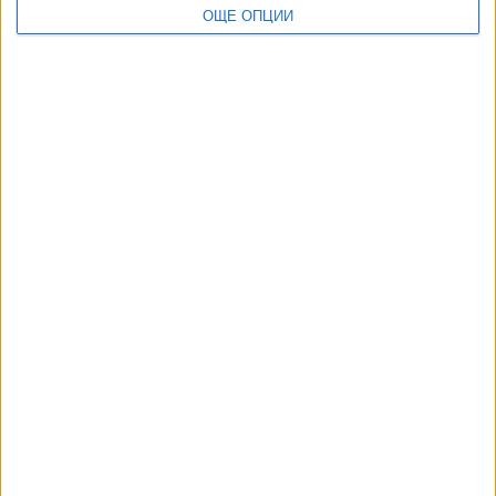
ОЩЕ ОПЦИИ
ДОРОТЕЯ ДАЧКОВА:
Съдебна реформа може да започне със снимки на консервите от
село
ДИЯН БОЖИДАРОВ: