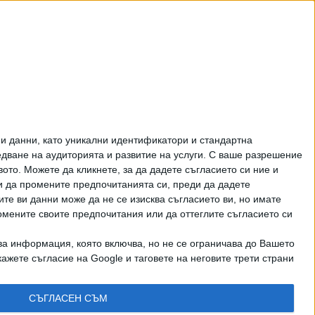
ПЕТЬО ЦЕКОВ:
Как да загубим изборите
в 5 прости стъпки
ЦЕНИ НА ГОРИВАТА
и данни, като уникални идентификатори и стандартна
ване на аудиторията и развитие на услуги.
С ваше разрешение
то. Можете да кликнете, за да дадете съгласието си ние и
и да промените предпочитанията си, преди да дадете
ите ви данни може да не се изисква съгласието ви, но имате
омените своите предпочитания или да оттеглите съгласието си
ва информация, която включва, но не се ограничава до Вашето
рично писмено разрешение на СЕГА АД
ажете съгласие на Google и таговете на неговите трети страни
КТИ
СЪГЛАСЕН СЪМ