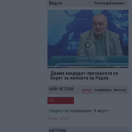
Видео
Разгледай всички
Двама кандидат-президенти се
борят за любовта на Радев
НАЙ-ЧЕТЕНИ
днес
седмица
месец
15
Спортът по телевизията - 8 август
08 Авг. 2026
АВТОРИ