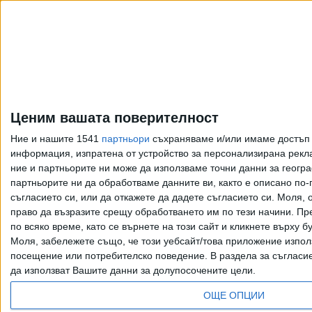
Ценим вашата поверителност
Ние и нашите 1541
партньори
съхраняваме и/или имаме достъп д
информация, изпратена от устройство за персонализирана рекла
ние и партньорите ни може да използваме точни данни за геогра
партньорите ни да обработваме данните ви, както е описано по
съгласието си, или да откажете да дадете съгласието си.
Моля, о
право да възразите срещу обработването им по тези начини. Пре
по всяко време, като се върнете на този сайт и кликнете върху б
Моля, забележете също, че този уебсайт/това приложение изпол
Всички права запазени. Възпроизвеж
посещение или потребителско поведение. В раздела за съгласие 
да използват Вашите данни за долупосочените цели.
ОЩЕ ОПЦИИ