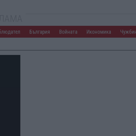
КЛАМА
блюдател
България
Войната
Икономика
Чужби