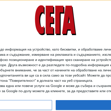
о информация на устройство, като бисквитки, и обработваме личн
ма и съдържание, измерване на рекламата и съдържанието, изслед
фско позициониране и идентификация чрез сканиране на устройство
-горе. Друга възможност е да разгледате по-подробна информация 
бърнете внимание, че за част от начините на обработване на личн
дпочитанията ви ще са в сила само за този уебсайт. Можете да пр
утона "Поверителност" в долната част на уеб страницата.
зва една или повече услуги на Google и може да събира и съхраня
дането на цели или части от текста или изображенията става след из
за Google по-долу можете да кликнете, за да предоставите или отк
АРХИВ НА В. СЕГА
ЗА НАС
РЕКЛАМА
УСЛОВИЯ ЗА ПОЛЗВАНЕ
КОНТА
© 1997-2026, СЕГА ЕАД
ВОДЕЩИТЕ НОВИНИ ОТ БЪЛГАРИЯ И СВЕТА