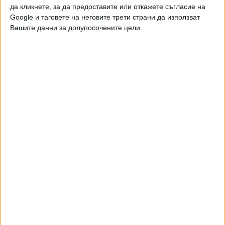
да кликнете, за да предоставите или откажете съгласие на
Google и таговете на неговите трети страни да използват
Вашите данни за долупосочените цели.
Двама кандидат-президенти се борят за любовта на
Радев
НАЙ-ЧЕТЕНИ
днес
седмица
месец
10239
Дрон се е взривил в България, близо до ключов газопровод
08 Авг. 2026
5554
Сенатът на САЩ прие закона за “адски санкции” срещу Русия
08 Авг. 2026
3706
БГ дипломацията върви от средна към старша възраст