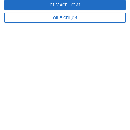
СЪГЛАСЕН СЪМ
ОЩЕ ОПЦИИ
ДОРОТЕЯ ДАЧКОВА:
Съдебна реформа може да започне със снимки на консервите от
село