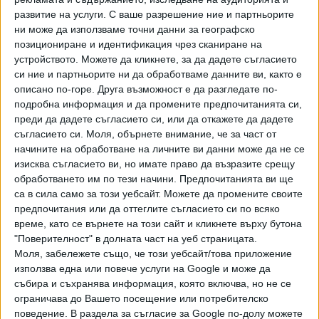
развитие на услуги.
С ваше разрешение ние и партньорите
ПОСЛЕ
ни може да използваме точни данни за географско
Разгледай всички
позициониране и идентификация чрез сканиране на
устройството. Можете да кликнете, за да дадете съгласието
си ние и партньорите ни да обработваме данните ви, както е
описано по-горе. Друга възможност е да разгледате по-
подробна информация и да промените предпочитанията си,
преди да дадете съгласието си, или да откажете да дадете
съгласието си.
Моля, обърнете внимание, че за част от
начините на обработване на личните ви данни може да не се
изисква съгласието ви, но имате право да възразите срещу
Хавайската Богородица заплака с фентанилови сълзи
обработването им по тези начини. Предпочитанията ви ще
са в сила само за този уебсайт. Можете да промените своите
Видео
Разгледай всички
предпочитания или да оттеглите съгласието си по всяко
време, като се върнете на този сайт и кликнете върху бутона
"Поверителност" в долната част на уеб страницата.
Моля, забележете също, че този уебсайт/това приложение
използва една или повече услуги на Google и може да
събира и съхранява информация, която включва, но не се
ограничава до Вашето посещение или потребителско
поведение. В раздела за съгласие за Google по-долу можете