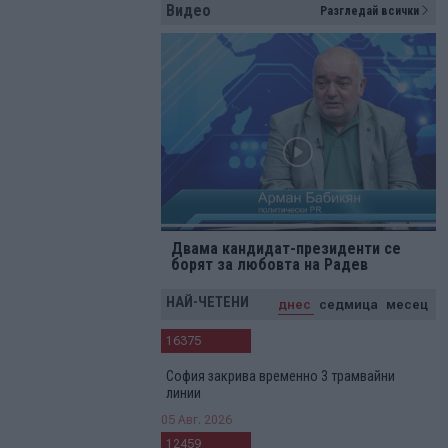
Видео
Разгледай всички
Двама кандидат-президенти се
борят за любовта на Радев
НАЙ-ЧЕТЕНИ
днес
седмица
месец
16375
София закрива временно 3 трамвайни
линии
05 Авг. 2026
12459