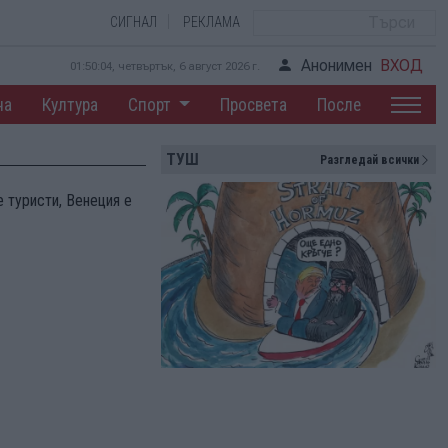
СИГНАЛ
РЕКЛАМА
Анонимен
ВХОД
01:50:05, четвъртък, 6 август 2026 г.
на
Култура
Спорт
Просвета
После
ТУШ
Разгледай всички
е туристи, Венеция е