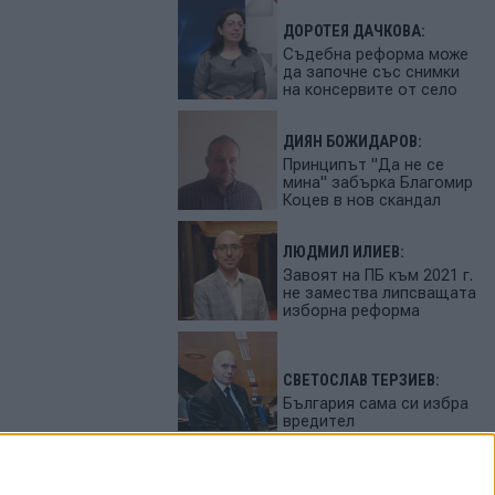
ДОРОТЕЯ ДАЧКОВА:
Съдебна реформа може
да започне със снимки
на консервите от село
ДИЯН БОЖИДАРОВ:
Принципът "Да не се
мина" забърка Благомир
Коцев в нов скандал
ЛЮДМИЛ ИЛИЕВ:
Завоят на ПБ към 2021 г.
не замества липсващата
изборна реформа
СВЕТОСЛАВ ТЕРЗИЕВ:
България сама си избра
вредител
ПЕТЬО ЦЕКОВ: