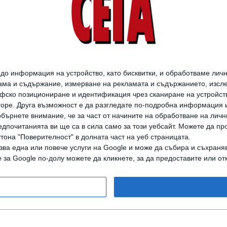
о информация на устройство, като бисквитки, и обработваме личн
ма и съдържание, измерване на рекламата и съдържанието, изслед
фско позициониране и идентификация чрез сканиране на устройство
-горе. Друга възможност е да разгледате по-подробна информация 
бърнете внимание, че за част от начините на обработване на личн
дпочитанията ви ще са в сила само за този уебсайт. Можете да пр
утона "Поверителност" в долната част на уеб страницата.
зва една или повече услуги на Google и може да събира и съхраня
за Google по-долу можете да кликнете, за да предоставите или отк
дането на цели или части от текста или изображенията става след из
АРХИВ НА В. СЕГА
ЗА НАС
РЕКЛАМА
УСЛОВИЯ ЗА ПОЛЗВАНЕ
КОНТА
© 1997-2026, СЕГА ЕАД
ВОДЕЩИТЕ НОВИНИ ОТ БЪЛГАРИЯ И СВЕТА