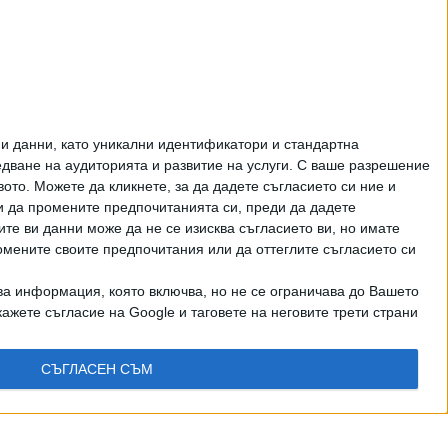
Феновете на Радев
станаха "луди калинки"
от лупингите му
ЦЕНИ НА ГОРИВАТА
и данни, като уникални идентификатори и стандартна
ване на аудиторията и развитие на услуги.
С ваше разрешение
то. Можете да кликнете, за да дадете съгласието си ние и
и да промените предпочитанията си, преди да дадете
ите ви данни може да не се изисква съгласието ви, но имате
омените своите предпочитания или да оттеглите съгласието си
ва информация, която включва, но не се ограничава до Вашето
ажете съгласие на Google и таговете на неговите трети страни
рично писмено разрешение на СЕГА АД
КТИ
СЪГЛАСЕН СЪМ