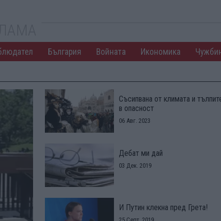
КЛАМА
блюдател
България
Войната
Икономика
Чужби
Съсипвана от климата и тълпит
в опасност
06 Авг. 2023
Дебат ми дай
03 Дек. 2019
И Путин клекна пред Грета!
25 Септ. 2019