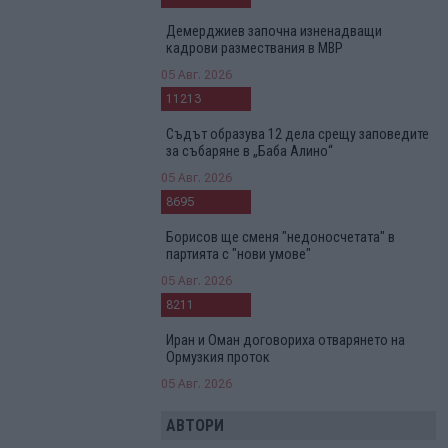
Демерджиев започна изненадващи
кадрови размествания в МВР
05 Авг. 2026
11213
Съдът образува 12 дела срещу заповедите
за събаряне в „Баба Алино“
05 Авг. 2026
8695
Борисов ще сменя "недоносчетата" в
партията с "нови умове"
05 Авг. 2026
8211
Иран и Оман договориха отварянето на
Ормузкия проток
05 Авг. 2026
АВТОРИ