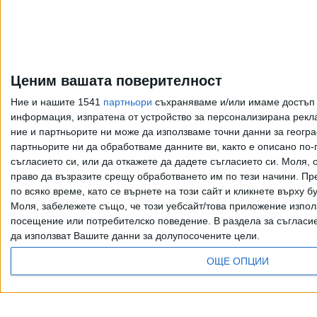
Ценим вашата поверителност
Ние и нашите 1541
партньори
съхраняваме и/или имаме достъп д
информация, изпратена от устройство за персонализирана рекла
ние и партньорите ни може да използваме точни данни за геогра
партньорите ни да обработваме данните ви, както е описано по
съгласието си, или да откажете да дадете съгласието си.
Моля, о
право да възразите срещу обработването им по тези начини. Пре
по всяко време, като се върнете на този сайт и кликнете върху б
Моля, забележете също, че този уебсайт/това приложение изпол
посещение или потребителско поведение. В раздела за съгласие 
да използват Вашите данни за долупосочените цели.
Всички права запазени. Възпроизвеж
ОЩЕ ОПЦИИ