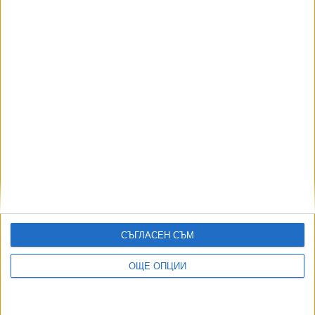
АВТОРИ
СЪГЛАСЕН СЪМ
ОЩЕ ОПЦИИ
ДОРОТЕЯ ДАЧКОВА:
Съдебна реформа може да започне със снимки на консервите от
село