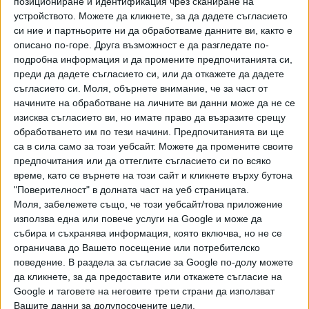
позициониране и идентификация чрез сканиране на
Хавайската Богородица заплака с фентанилови сълзи
устройството. Можете да кликнете, за да дадете съгласието
си ние и партньорите ни да обработваме данните ви, както е
описано по-горе. Друга възможност е да разгледате по-
Видео
Разгледай всички
подробна информация и да промените предпочитанията си,
преди да дадете съгласието си, или да откажете да дадете
съгласието си.
Моля, обърнете внимание, че за част от
начините на обработване на личните ви данни може да не се
изисква съгласието ви, но имате право да възразите срещу
обработването им по тези начини. Предпочитанията ви ще
са в сила само за този уебсайт. Можете да промените своите
предпочитания или да оттеглите съгласието си по всяко
време, като се върнете на този сайт и кликнете върху бутона
"Поверителност" в долната част на уеб страницата.
Моля, забележете също, че този уебсайт/това приложение
използва една или повече услуги на Google и може да
събира и съхранява информация, която включва, но не се
ограничава до Вашето посещение или потребителско
Двама кандидат-президенти се борят за любовта на
Радев
поведение. В раздела за съгласие за Google по-долу можете
да кликнете, за да предоставите или откажете съгласие на
НАЙ-ЧЕТЕНИ
днес
седмица
месец
Google и таговете на неговите трети страни да използват
Вашите данни за долупосочените цели.