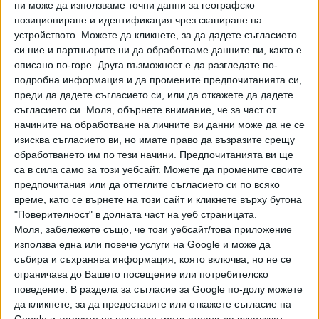
ни може да използваме точни данни за географско
позициониране и идентификация чрез сканиране на
устройството. Можете да кликнете, за да дадете съгласието
си ние и партньорите ни да обработваме данните ви, както е
описано по-горе. Друга възможност е да разгледате по-
Хавайската Богородица заплака с фентанилови сълзи
подробна информация и да промените предпочитанията си,
преди да дадете съгласието си, или да откажете да дадете
съгласието си.
Моля, обърнете внимание, че за част от
Видео
Разгледай всички
начините на обработване на личните ви данни може да не се
изисква съгласието ви, но имате право да възразите срещу
обработването им по тези начини. Предпочитанията ви ще
са в сила само за този уебсайт. Можете да промените своите
предпочитания или да оттеглите съгласието си по всяко
време, като се върнете на този сайт и кликнете върху бутона
"Поверителност" в долната част на уеб страницата.
Моля, забележете също, че този уебсайт/това приложение
използва една или повече услуги на Google и може да
събира и съхранява информация, която включва, но не се
ограничава до Вашето посещение или потребителско
поведение. В раздела за съгласие за Google по-долу можете
да кликнете, за да предоставите или откажете съгласие на
Google и таговете на неговите трети страни да използват