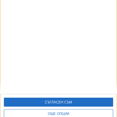
4607
Хороскоп за петък
07 Авг. 2026
АВТОРИ
СЪГЛАСЕН СЪМ
ОЩЕ ОПЦИИ